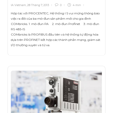
IA Vietnam
,
28 Tháng 7, 2013
0
4 min
Hợp tác với PROCENTEC, Hệ thống I S vui mừng thông báo
việc ra đời của ba mô-đun sản phẩm mới cho gia đình
COMbricks. 1: mô-đun PA 2: mô-đun Profinet 3: mô-đun
RS 485-IS
COMbricks là PROFIBUS đầu tiên và hệ thống tự động hóa
dựa trên PROFINET kết hợp các thành phần mạng, giám sát
I/O thường xuyên và từ xa.