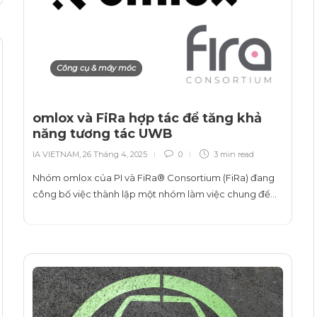
Công cụ & máy móc
omlox và FiRa hợp tác để tăng khả
năng tương tác UWB
IA VIETNAM
,
26 Tháng 4, 2025
0
3 min
read
Nhóm omlox của PI và FiRa® Consortium (FiRa) đang
công bố việc thành lập một nhóm làm việc chung để…