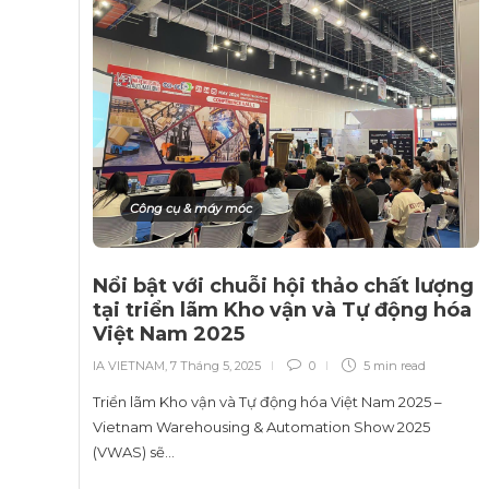
Công cụ & máy móc
Nổi bật với chuỗi hội thảo chất lượng
tại triển lãm Kho vận và Tự động hóa
Việt Nam 2025
IA VIETNAM
,
7 Tháng 5, 2025
0
5 min
read
Triển lãm Kho vận và Tự động hóa Việt Nam 2025 –
Vietnam Warehousing & Automation Show 2025
(VWAS) sẽ…