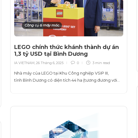
Công cụ & máy móc
LEGO chính thức khánh thành dự án
1,3 tỷ USD tại Bình Dương
IA VIETNAM
,
26 Tháng 6, 2025
0
3 min
read
Nhà máy của LEGO tại Khu Công nghiệp VSIP III,
tỉnh Bình Dương có diện tích 44 ha (tương đương với…