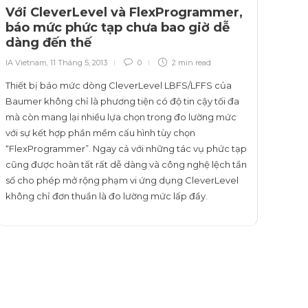
Với CleverLevel và FlexProgrammer,
báo mức phức tạp chưa bao giờ dễ
dàng đến thế
IA Vietnam
,
11 Tháng 5, 2013
0
2 min
read
Thiết bị báo mức dòng CleverLevel LBFS/LFFS của
Baumer không chỉ là phương tiện có độ tin cậy tối đa
mà còn mang lại nhiều lựa chọn trong đo lường mức
với sự kết hợp phần mềm cấu hình tùy chọn
“FlexProgrammer”. Ngay cả với những tác vụ phức tạp
cũng được hoàn tất rất dễ dàng và công nghệ lệch tần
số cho phép mở rộng phạm vi ứng dụng CleverLevel
không chỉ đơn thuần là đo lường mức lấp đầy.