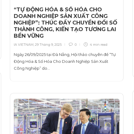
“TỰ ĐỘNG HÓA & SỐ HÓA CHO
DOANH NGHIỆP SẢN XUẤT CÔNG
NGHIỆP”: THÚC ĐẨY CHUYỂN ĐỔI SỐ
THÀNH CÔNG, KIẾN TẠO TƯƠNG LAI
BỀN VỮNG
IA VIETNAM
,
29 Tháng 9, 2025
0
4 min
read
Ngày 26/09/2025 tại Đà Nẵng, Hội thảo chuyên đề “Tự
Động Hóa & Số Hóa Cho Doanh Nghiệp Sản Xuất
Công Nghiệp” do…