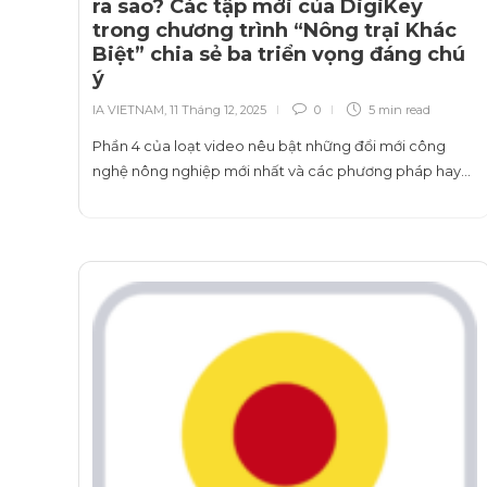
ra sao? Các tập mới của DigiKey
trong chương trình “Nông trại Khác
Biệt” chia sẻ ba triển vọng đáng chú
ý
IA VIETNAM
,
11 Tháng 12, 2025
0
5 min
read
Phần 4 của loạt video nêu bật những đổi mới công
nghệ nông nghiệp mới nhất và các phương pháp hay…