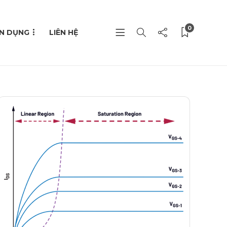
0
N DỤNG
LIÊN HỆ