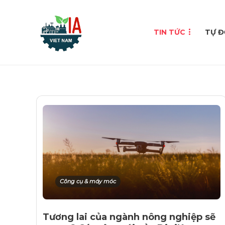
TIN TỨC
TỰ Đ
Công cụ & máy móc
Tương lai của ngành nông nghiệp sẽ