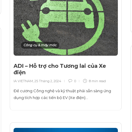
Công cụ & máy móc
ADI – Hỗ trợ cho Tương lai của Xe
điện
IA VIETNAM
,
25 Tháng 2, 2024
0
8 min
read
Đề cương Công nghệ và kỹ thuật phải sẵn sàng ứng
dụng tích hợp các tiến bộ EV (Xe điện)…