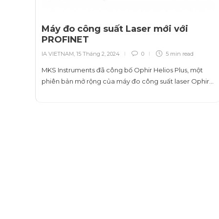
Máy đo công suất Laser mới với
PROFINET
IA VIETNAM
,
15 Tháng 2, 2024
0
5 min
read
MKS Instruments đã công bố Ophir Helios Plus, một
phiên bản mở rộng của máy đo công suất laser Ophir…