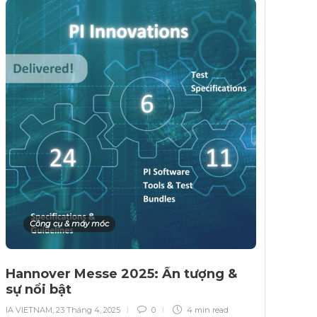
Công cụ & máy móc
Hannover Messe 2025: Ấn tượng &
sự nổi bật
IA VIETNAM
,
23 Tháng 4, 2025
0
4 min
read