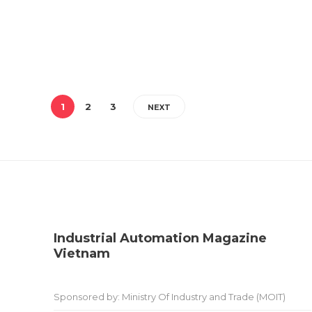
1
2
3
NEXT
Industrial Automation Magazine
Vietnam
Sponsored by: Ministry Of Industry and Trade (MOIT)