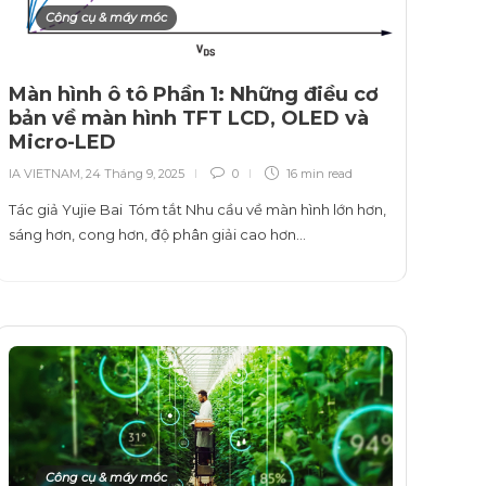
Công cụ & máy móc
Màn hình ô tô Phần 1: Những điều cơ
bản về màn hình TFT LCD, OLED và
Micro-LED
IA VIETNAM
,
24 Tháng 9, 2025
0
16 min
read
Tác giả Yujie Bai Tóm tắt Nhu cầu về màn hình lớn hơn,
sáng hơn, cong hơn, độ phân giải cao hơn…
Công cụ & máy móc