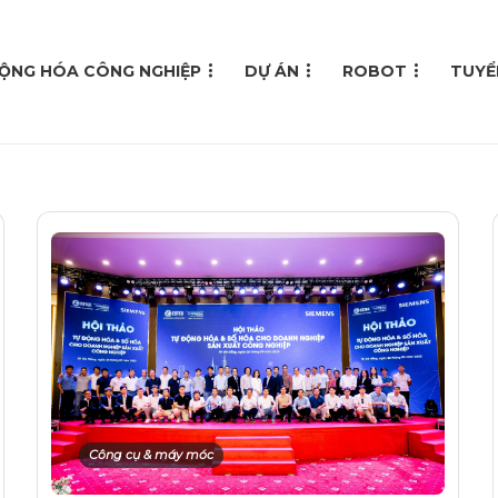
ỘNG HÓA CÔNG NGHIỆP
DỰ ÁN
ROBOT
TUYỂ
Công cụ & máy móc