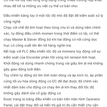
nhau để kể ra những ưu việt cụ thể cơ bản như:
Điều khiển bằng tay ở một tốc độ nhỏ đã đặt để kiểm soát xử lý
công nghệ.
Chạy với chế độ linh hoạt theo từng chu kì và dừng hãm chính
xác, tự động điều chỉnh momen trong thời điểm có tải, có thể
chạy Master & Slaver đồng bộ khi hai động cơ nối cứng dọc
trục có công xuất lớn lên tới hàng nghìn kw.
Kết hợp với PLC điều khiển tốc độ và momens tùy động với sự
kiểm soát của Encorder phản hồi vòng kín tension linh hoạt.
Khởi động và dừng nhanh chóng trong vài giây êm ái mà không
gây giao động lưới điện.
Tùy chỉnh tự động dò tìm tính toán dòng và áp kích từ, áp phần
cứng tối ưu hóa dòng động cơ DC để đạt được độ chính xác
nhất đảm bảo cho động cơ chạy êm ái khi thay đổi tốc độ
không gây đánh lửa cổ góp động cơ.
Được trang bị bảng điều khiển cơ bản trên màn hình Operator
Panel, cài đặt thay đổi và hiển thị giá trị đo cần thiết cho vận