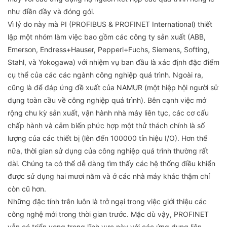
như điền đầy và đóng gói.
Vì lý do này mà PI (PROFIBUS & PROFINET International) thiết
lập một nhóm làm việc bao gồm các công ty sản xuất (ABB,
Emerson, Endress+Hauser, Pepperl+Fuchs, Siemens, Softing,
Stahl, và Yokogawa) với nhiệm vụ ban đầu là xác định đặc điểm
cụ thể của các các ngành công nghiệp quá trình. Ngoài ra,
cũng là để đáp ứng đề xuất của NAMUR (một hiệp hội người sử
dụng toàn cầu về công nghiệp quá trình). Bên cạnh việc mở
rộng chu kỳ sản xuất, vận hành nhà máy liên tục, các cơ cấu
chấp hành và cảm biến phức hợp một thử thách chính là số
lượng của các thiết bị (lên đến 100000 tín hiệu I/O). Hơn thế
nữa, thời gian sử dụng của công nghiệp quá trình thường rất
dài. Chúng ta có thể dễ dàng tìm thấy các hệ thống điều khiển
được sử dụng hai mươi năm và ở các nhà máy khác thậm chí
còn cũ hơn.
Những đặc tính trên luôn là trở ngại trong việc giới thiệu các
công nghệ mới trong thời gian trước. Mặc dù vậy, PROFINET
vẫn có triển vọng trong lĩnh vực này với các ứng dụng liên