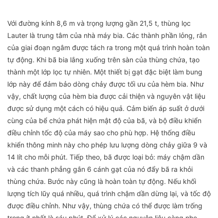
Với đường kính 8,6 m và trọng lượng gần 21,5 t, thùng lọc
Lauter là trung tâm của nhà máy bia. Các thành phần lỏng, rắn
của giai đoạn ngâm được tách ra trong một quá trình hoàn toàn
tự động. Khi bã bia lắng xuống trên sàn của thùng chứa, tạo
thành một lớp lọc tự nhiên. Một thiết bị gạt đặc biệt làm bung
lớp này để đảm bảo dòng chảy được tối ưu của hèm bia. Như
vậy, chất lượng của hèm bia được cải thiện và nguyên vật liệu
được sử dụng một cách có hiệu quả. Cảm biến áp suất ở dưới
cùng của bể chứa phát hiện mật độ của bã, và bộ điều khiển
điều chỉnh tốc độ của máy sao cho phù hợp. Hệ thống điều
khiển thông minh này cho phép lưu lượng dòng chảy giữa 9 và
14 lít cho mỗi phút. Tiếp theo, bã được loại bỏ: máy chậm dần
và các thanh phẳng gắn 6 cánh gạt của nó đẩy bã ra khỏi
thùng chứa. Bước này cũng là hoàn toàn tự động. Nếu khối
lượng tích lũy quá nhiều, quá trình chậm dần dừng lại, và tốc độ
được điều chỉnh. Như vậy, thùng chứa có thể được làm trống
trong ít nhất là sáu phút. Để xử lý các nguyên liệu càng nhẹ