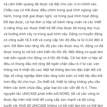
và cảm biến quang đã được cài đặt cho các vị trí chính xác.
Chiều cao có thể được điều chỉnh trong quá trình ngừng vận
hành, trong một giai đoạn nghỉ, và trong quá trình hoạt động.
Để đạt được, cả hai đơn vị hộp số bánh răng xoắn và các thiết
vị nâng thủy lực được thiết kế để chịu được tải trọng dọc trục
và hướng kính xảy ra trong quá trình này. Động cơ truyền động
có công suất 18,5 kW và cung cấp tốc độ đầu ra từ 0,04 đến 4
rpm. Để đảm bảo rằng tốc độ yêu cầu được duy trì, động cơ đã
được trang bị với bộ cảm biến đo tốc độ. Một động cơ quạt làm
mát bên ngoài cho động cơ ở tốc độ thấp. Cả hai đơn vị hộp số
đều có thùng dầu mở rộng để ngăn chặn dầu rò rỉ từ các van
thông hơi ở nhiệt độ cao. Một hệ thống làm kín đặc biệt đối với
hộp số công nghiệp đảm bảo rằng luôn luôn có một lớp dầu bôi
trơn đầy đủ cho trục. Do thiết kế, thiết bị nâng không yêu cầu
thêm các binh chứa dầu, giúp loại bỏ các vấn đề rò rỉ. Theo
nguyên tắc UNICASE phát triển bởi NORD, tất cả các vòng bi
được lắp trên một khối đỡ cung cấp sức mạnh và độ cứng
tuyệt vời. Khối đỡ UNICASE không có bề mặt làm kín có thể làm