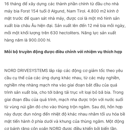
16 tháng để xây dựng các thành phần chính từ đầu cho nhà
máy bia Forst 154 tuổi ở Algund, Nam Tirol. 4.800 m2 kính ở
mặt trước để quan sát nhà máy, được coi là một mô hình sản
xuất bia châu Âu hiện đại. Sản xuất lên đến 12 mẻ bia mỗi ngày,
mỗi một khối lượng trên 630 hectoliters. Năng lực sản xuất
hàng năm là 900.000 hl.
Mỗi bộ truyền động được điều chỉnh với nhiệm vụ thích hợp
NORD DRIVESYSTEMS lắp ráp các động cơ giảm tốc theo yêu
cầu cụ thể của các ứng dụng khác nhau, từ các máy nghiền,
nghiền nhẹ nhàng mạch nha vào giai đoạn bắt đầu của quá
trình sản xuất bia, cho tới băng tải trục vít loại bỏ bã bia. Trong
giai đoạn đầu của quá trình, mạch nha được trộn với nước suối
từ vùng núi gần đó cho vào thùng trộn ngâm. Sau đó, hỗn hợp
này được đun nóng đến nhiệt độ khác nhau nhằm tối ưu hóa bề
mặt tiến hành ở phía dưới và khung của thùng ngâm. Một động
cơ bánh răng côn xoắn NORD được điều khiển bởi biến tần,