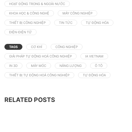
HOẠT ĐỘNG TRONG & NGOÀI NƯỚC
KHOA HỌC & CÔNG NGHỆ
MÁY CÔNG NGHIỆP
THIẾT BỊ CÔNG NGHIỆP
TIN TỨC
TỰ ĐỘNG HÓA
ĐIỆN-ĐIỆN TỬ
TAGS
CƠ KHÍ
CÔNG NGHIỆP
GIẢI PHÁP TỰ ĐỘNG HOÁ CÔNG NGHIỆP
IA VIETNAM
IN 3D
MÁY MÓC
NĂNG LƯỢNG
Ô TÔ
THIẾT BỊ TỰ ĐỘNG HOÁ CÔNG NGHIỆP
TỰ ĐỘNG HÓA
RELATED POSTS