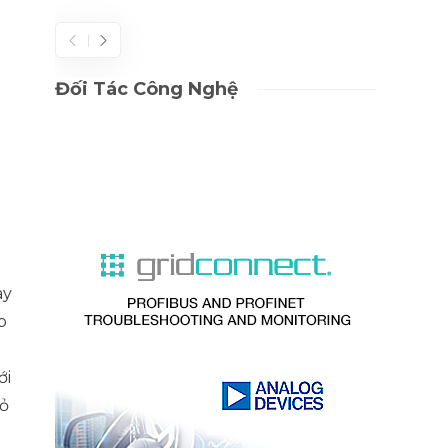
Đối Tác Công Nghệ
ày
p
ới
mỏ