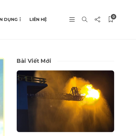
0
N DỤNG
LIÊN HỆ
Bài Viết Mới