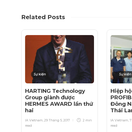
Related Posts
Sự kiện
Sự kiện
HARTING Technology
Hiệp hộ
Group giành được
PROFIB
HERMES AWARD lần thứ
Đông Na
hai
Thái L
IA Vietnam
,
29 Tháng 5, 2017
2 min
IA Vietnam
,
7
read
read