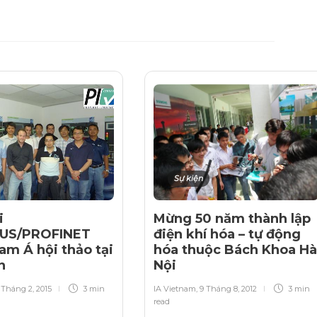
Sự kiện
i
Mừng 50 năm thành lập
US/PROFINET
điện khí hóa – tự động
m Á hội thảo tại
hóa thuộc Bách Khoa Hà
an
Nội
 Tháng 2, 2015
3 min
IA Vietnam
,
9 Tháng 8, 2012
3 min
read