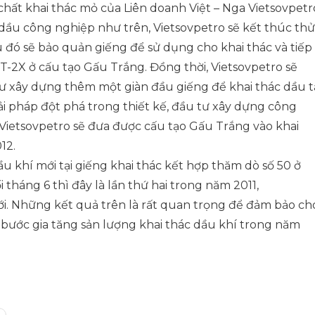
chất khai thác mỏ của Liên doanh Việt – Nga Vietsovpetr
 dầu công nghiệp như trên, Vietsovpetro sẽ kết thúc thử
au đó sẽ bảo quản giếng để sử dụng cho khai thác và tiếp
-2X ở cấu tạo Gấu Trắng. Đồng thời, Vietsovpetro sẽ
ư xây dựng thêm một giàn đầu giếng để khai thác dầu t
iải pháp đột phá trong thiết kế, đầu tư xây dựng công
n Vietsovpetro sẽ đưa được cấu tạo Gấu Trắng vào khai
12.
dầu khí mới tại giếng khai thác kết hợp thăm dò số 50 ở
tháng 6 thì đây là lần thứ hai trong năm 2011,
ới. Những kết quả trên là rất quan trọng để đảm bảo ch
 bước gia tăng sản lượng khai thác dầu khí trong năm