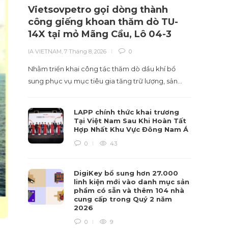
Vietsovpetro gọi dòng thành
Phân
công giếng khoan thăm dò TU-
có s
14X tại mỏ Mãng Cầu, Lô 04-3
giám
IA VIETNAM
,
7 Tháng 8, 2026
0
IA VIET
Nhằm triển khai công tác thăm dò dầu khí bổ
Xu hướ
sung phục vụ mục tiêu gia tăng trữ lượng, sản…
nghiệp,
LAPP chính thức khai trương
Tại Việt Nam Sau Khi Hoàn Tất
Hợp Nhất Khu Vực Đông Nam Á
0
43
DigiKey bổ sung hơn 27.000
linh kiện mới vào danh mục sản
phẩm có sẵn và thêm 104 nhà
cung cấp trong Quý 2 năm
2026
0
9