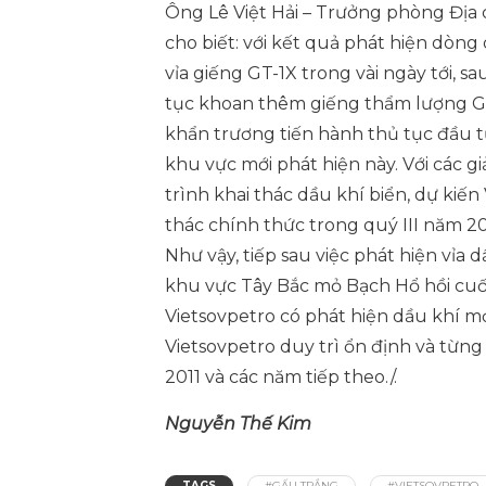
Ông Lê Việt Hải – Trưởng phòng Địa 
cho biết: với kết quả phát hiện dòng
vỉa giếng GT-1X trong vài ngày tới, s
tục khoan thêm giếng thẩm lượng GT
khẩn trương tiến hành thủ tục đầu t
khu vực mới phát hiện này. Với các g
trình khai thác dầu khí biển, dự kiế
thác chính thức trong quý III năm 20
Như vậy, tiếp sau việc phát hiện vỉa 
khu vực Tây Bắc mỏ Bạch Hổ hồi cuối 
Vietsovpetro có phát hiện dầu khí m
Vietsovpetro duy trì ổn định và từng
2011 và các năm tiếp theo./.
Nguyễn Thế Kim
TAGS
#GẤU TRẮNG
#VIETSOVPETRO