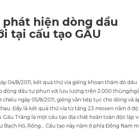
phát hiện dòng dầu
i tại cấu tạo GẤU
 ngày 04/8/2011, kết quả thử vỉa giếng khoan thăm dò dầu
ho dòng dầu tự phun với lưu lượng trên 2.000 thùng/ng
 chiều ngày 05/8/2011, giếng vẫn tiếp tục cho dòng và á
nhau. Đây là kết quả thử vỉa từ tầng 23 mioxen nằm ở độ
. Gấu Trắng là một cấu tạo địa chất hoàn toàn độc lập v
như Bạch Hổ, Rồng… Cấu tạo này nằm ở phía Đông Nam 