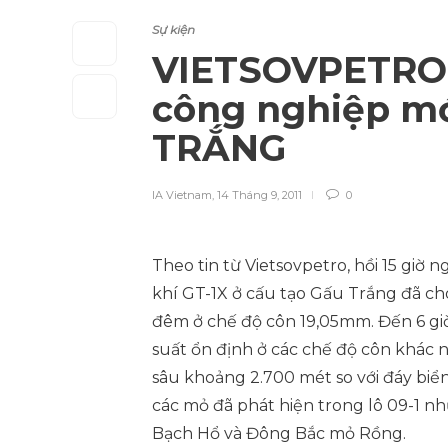
Sự kiện
VIETSOVPETRO 
công nghiệp mớ
TRẮNG
IA Vietnam
,
14 Tháng 9, 2011
0
Theo tin từ Vietsovpetro, hồi 15 giờ
khí GT-1X ở cấu tạo Gấu Trắng đã c
đêm ở chế độ côn 19,05mm. Đến 6 giờ
suất ổn định ở các chế độ côn khác 
sâu khoảng 2.700 mét so với đáy biển
các mỏ đã phát hiện trong lô 09-1 
Bạch Hổ và Đông Bắc mỏ Rồng.