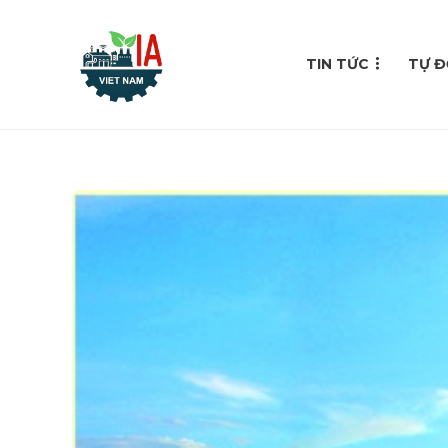
TIN TỨC
TỰ Đ