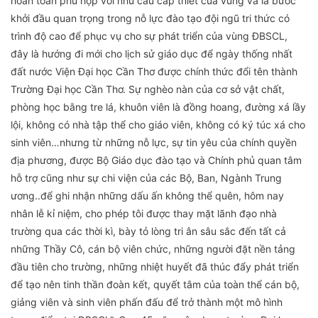
hoàn toàn phù hợp với nhu cầu cấp thiết của vùng và là bước
khởi đầu quan trọng trong nỗ lực đào tạo đội ngũ tri thức có
trình độ cao để phục vụ cho sự phát triển của vùng ĐBSCL,
đây là hướng đi mới cho lịch sử giáo dục để ngày thống nhất
đất nước Viện Đại học Cần Thơ được chính thức đổi tên thành
Trường Đại học Cần Thơ. Sự nghèo nàn của cơ sở vật chất,
phòng học bằng tre lá, khuôn viên là đồng hoang, đường xá lầy
lội, không có nhà tập thể cho giáo viên, không có ký túc xá cho
sinh viên…nhưng từ những nỗ lực, sự tin yêu của chính quyền
địa phương, được Bộ Giáo dục đào tạo và Chính phủ quan tâm
hỗ trợ cũng như sự chi viện của các Bộ, Ban, Ngành Trung
ương..để ghi nhận những dấu ấn không thể quên, hôm nay
nhân lễ kỉ niệm, cho phép tôi được thay mặt lãnh đạo nhà
trường qua các thời kì, bày tỏ lòng tri ân sâu sắc đến tất cả
những Thầy Cô, cán bộ viên chức, những người đặt nền tảng
đầu tiên cho trường, những nhiệt huyết đã thúc đẩy phát triển
để tạo nên tinh thần đoàn kết, quyết tâm của toàn thể cán bộ,
giảng viên và sinh viên phấn đấu để trở thành một mô hình