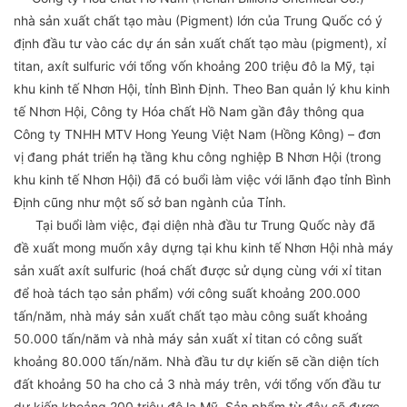
nhà sản xuất chất tạo màu (Pigment) lớn của Trung Quốc có ý
định đầu tư vào các dự án sản xuất chất tạo màu (pigment), xỉ
titan, axít sulfuric với tổng vốn khoảng 200 triệu đô la Mỹ, tại
khu kinh tế Nhơn Hội, tỉnh Bình Định. Theo Ban quản lý khu kinh
tế Nhơn Hội, Công ty Hóa chất Hồ Nam gần đây thông qua
Công ty TNHH MTV Hong Yeung Việt Nam (Hồng Kông) – đơn
vị đang phát triển hạ tầng khu công nghiệp B Nhơn Hội (trong
khu kinh tế Nhơn Hội) đã có buổi làm việc với lãnh đạo tỉnh Bình
Định cũng như một số sở ban ngành của Tỉnh.
Tại buổi làm việc, đại diện nhà đầu tư Trung Quốc này đã
đề xuất mong muốn xây dựng tại khu kinh tế Nhơn Hội nhà máy
sản xuất axít sulfuric (hoá chất được sử dụng cùng với xỉ titan
để hoà tách tạo sản phẩm) với công suất khoảng 200.000
tấn/năm, nhà máy sản xuất chất tạo màu công suất khoảng
50.000 tấn/năm và nhà máy sản xuất xỉ titan có công suất
khoảng 80.000 tấn/năm. Nhà đầu tư dự kiến sẽ cần diện tích
đất khoảng 50 ha cho cả 3 nhà máy trên, với tổng vốn đầu tư
dự kiến khoảng 200 triệu đô la Mỹ. Sản phẩm từ đây sẽ được