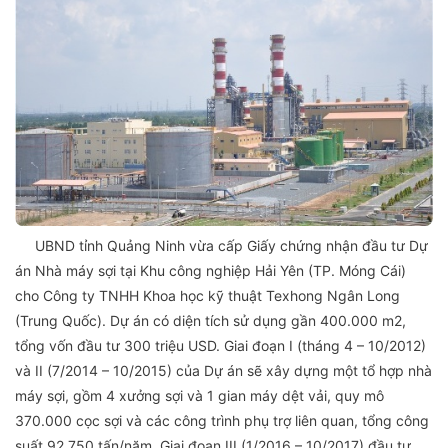
UBND tỉnh Quảng Ninh vừa cấp Giấy chứng nhận đầu tư Dự
án Nhà máy sợi tại Khu công nghiệp Hải Yên (TP. Móng Cái)
cho Công ty TNHH Khoa học kỹ thuật Texhong Ngân Long
(Trung Quốc). Dự án có diện tích sử dụng gần 400.000 m2,
tổng vốn đầu tư 300 triệu USD. Giai đoạn I (tháng 4 – 10/2012)
và II (7/2014 – 10/2015) của Dự án sẽ xây dựng một tổ hợp nhà
máy sợi, gồm 4 xưởng sợi và 1 gian máy dệt vải, quy mô
370.000 cọc sợi và các công trình phụ trợ liên quan, tổng công
suất 92.750 tấn/năm. Giai đoạn III (1/2016 – 10/2017) đầu tư