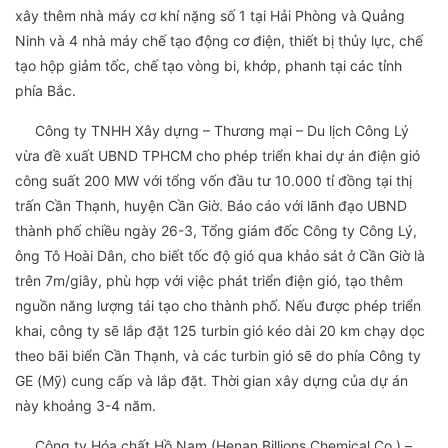
xây thêm nhà máy cơ khí nặng số 1 tại Hải Phòng và Quảng
Ninh và 4 nhà máy chế tạo động cơ điện, thiết bị thủy lực, chế
tạo hộp giảm tốc, chế tạo vòng bi, khớp, phanh tại các tỉnh
phía Bắc.
Công ty TNHH Xây dựng – Thương mại – Du lịch Công Lý
vừa đề xuất UBND TPHCM cho phép triển khai dự án điện gió
công suất 200 MW với tổng vốn đầu tư 10.000 tỉ đồng tại thị
trấn Cần Thạnh, huyện Cần Giờ. Báo cáo với lãnh đạo UBND
thành phố chiều ngày 26-3, Tổng giám đốc Công ty Công Lý,
ông Tô Hoài Dân, cho biết tốc độ gió qua khảo sát ở Cần Giờ là
trên 7m/giây, phù hợp với việc phát triển điện gió, tạo thêm
nguồn năng lượng tái tạo cho thành phố. Nếu được phép triển
khai, công ty sẽ lắp đặt 125 turbin gió kéo dài 20 km chạy dọc
theo bãi biển Cần Thạnh, và các turbin gió sẽ do phía Công ty
GE (Mỹ) cung cấp và lắp đặt. Thời gian xây dựng của dự án
này khoảng 3-4 năm.
Công ty Hóa chất Hồ Nam (Henan Billions Chemical Co.) –