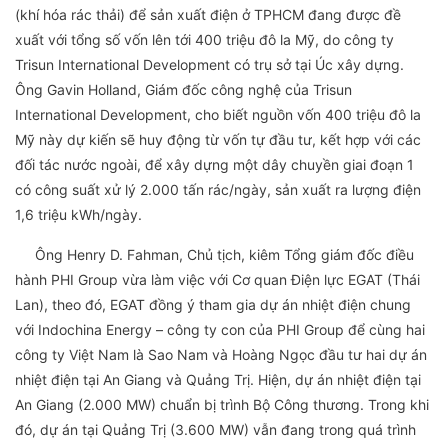
(khí hóa rác thải) để sản xuất điện ở TPHCM đang được đề
xuất với tổng số vốn lên tới 400 triệu đô la Mỹ, do công ty
Trisun International Development có trụ sở tại Úc xây dựng.
Ông Gavin Holland, Giám đốc công nghệ của Trisun
International Development, cho biết nguồn vốn 400 triệu đô la
Mỹ này dự kiến sẽ huy động từ vốn tự đầu tư, kết hợp với các
đối tác nước ngoài, để xây dựng một dây chuyền giai đoạn 1
có công suất xử lý 2.000 tấn rác/ngày, sản xuất ra lượng điện
1,6 triệu kWh/ngày.
Ông Henry D. Fahman, Chủ tịch, kiêm Tổng giám đốc điều
hành PHI Group vừa làm việc với Cơ quan Điện lực EGAT (Thái
Lan), theo đó, EGAT đồng ý tham gia dự án nhiệt điện chung
với Indochina Energy – công ty con của PHI Group để cùng hai
công ty Việt Nam là Sao Nam và Hoàng Ngọc đầu tư hai dự án
nhiệt điện tại An Giang và Quảng Trị. Hiện, dự án nhiệt điện tại
An Giang (2.000 MW) chuẩn bị trình Bộ Công thương. Trong khi
đó, dự án tại Quảng Trị (3.600 MW) vẫn đang trong quá trình