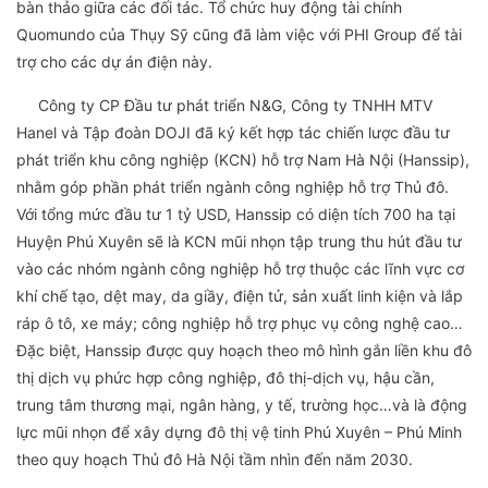
bàn thảo giữa các đối tác. Tổ chức huy động tài chính
Quomundo của Thụy Sỹ cũng đã làm việc với PHI Group để tài
trợ cho các dự án điện này.
Công ty CP Đầu tư phát triển N&G, Công ty TNHH MTV
Hanel và Tập đoàn DOJI đã ký kết hợp tác chiến lược đầu tư
phát triển khu công nghiệp (KCN) hỗ trợ Nam Hà Nội (Hanssip),
nhằm góp phần phát triển ngành công nghiệp hỗ trợ Thủ đô.
Với tổng mức đầu tư 1 tỷ USD, Hanssip có diện tích 700 ha tại
Huyện Phú Xuyên sẽ là KCN mũi nhọn tập trung thu hút đầu tư
vào các nhóm ngành công nghiệp hỗ trợ thuộc các lĩnh vực cơ
khí chế tạo, dệt may, da giầy, điện tử, sản xuất linh kiện và lắp
ráp ô tô, xe máy; công nghiệp hỗ trợ phục vụ công nghệ cao…
Đặc biệt, Hanssip được quy hoạch theo mô hình gắn liền khu đô
thị dịch vụ phức hợp công nghiệp, đô thị-dịch vụ, hậu cần,
trung tâm thương mại, ngân hàng, y tế, trường học…và là động
lực mũi nhọn để xây dựng đô thị vệ tinh Phú Xuyên – Phú Minh
theo quy hoạch Thủ đô Hà Nội tầm nhìn đến năm 2030.