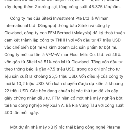
xây dựng thêm 2 xưởng sợi, tổng công suất 46.375 tấn/năm.
Công ty mẹ của Siteki Investment Pte Ltd là Wilmar
International Ltd. (Singapo) thông báo Siteki và công ty
Glowland, công ty con FFM Berhad (Malaysia) đã ký thoả thuận
cam kết thành lập công ty TNHH với vốn đầu tư 47 triệu USD
vào chế biến bột mì và kinh doanh các sản phẩm từ bột mì.
Công ty mới có tên là VFM-Wilmar Flour Mills Co. Ltd. với 49%
vốn góp từ Siteki và 51% còn lại từ Glowland. Tổng vốn đầu tư
theo thông báo là gần 47,5 triệu USD, trong đó chi phí cho tư
liệu sản xuất là khoảng 25,5 triệu USD. Vốn điều lệ của công ty
mới là 10,2 triệu USD. Vốn luân chuyển được dự kiến là khoảng
22 triệu USD. Các bên đang chuẩn bị các thủ tục để xin cấp
giấy chứng nhận đầu tư. FFM hiện có một nhà máy nghiền bột
tại khu công nghiệp Mỹ Xuân A, Bà Rịa Vũng Tàu với công suất
400 tấn mỗi ngày.
Một dự án nhà máy xử lý rác thải bằng công nghệ Plasma