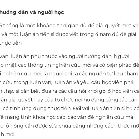
n hướng dẫn và người học
 6 tháng là một khoảng thời gian đủ để giải quyết một v
và một luận án tiến sĩ được viết trong 4 năm đủ để giải
hực tiễn.
 văn, luận án phụ thuộc vào người hướng dẫn. Người
ập nhật các thông tin nghiên cứu mới và có biện pháp đ
i nghiên cứu mới; là người chỉ ra các nguồn tư liệu tham
n cứu trong luận văn, luận án và yêu cầu học viên phải
hạc sĩ cần biết đưa ra các câu hỏi khơi gợi ở học viên c
cần giải quyết hay của tổ chức nơi họ đang công tác cần
có tính ứng dụng thực tiễn. Đối với luận án tiến sĩ họ c
ề mang tính khoa học cao, các vấn đề nghiên cứu mà
các lỗ hỏng cần được sửa chữa bằng những cách thức mớ
h mới.