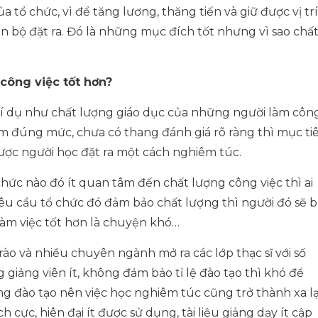
a tổ chức, vì để tăng lương, thăng tiến và giữ được vị trí
n bộ đặt ra. Đó là những mục đích tốt nhưng vì sao chấ
công việc tốt hơn?
(ví dụ như chất lượng giáo dục của những người làm côn
m đúng mức, chưa có thang đánh giá rõ ràng thì mục ti
ược người học đặt ra một cách nghiêm túc.
hức nào đó ít quan tâm đến chất lượng công việc thì ai
êu cầu tổ chức đó đảm bảo chất lượng thì người đó sẽ b
ể làm việc tốt hơn là chuyện khó…
rào và nhiều chuyên ngành mở ra các lớp thạc sĩ với số
g giảng viên ít, không đảm bảo tỉ lệ đào tạo thì khó để
g đào tạo nên việc học nghiêm túc cũng trở thành xa lạ
cực, hiên đại ít được sử dụng, tài liệu giảng dạy ít cập