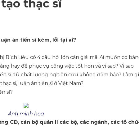
tạo thạc sĩ
uận án tiến sĩ kém, lỗi tại ai?
hị Bích Liễu có 4 câu hỏi lớn cần giải mã: Ai muốn có bằ
 bằng hay để phục vụ công việc tốt hơn và vì sao? Vì sao
 tiến sĩ dù chất lượng nghiên cứu không đảm bảo? Làm g
hạc sĩ, luận án tiến sĩ ở Việt Nam?
ến sĩ?
Ảnh minh họa
ờng CĐ, cán bộ quản lí các bộ, các ngành, các tổ chứ