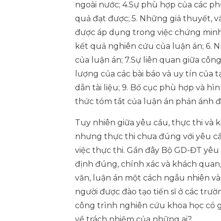
ngoài nước; 4.Sự phù hợp của các ph
quả đạt được; 5. Những giả thuyết, 
được áp dụng trong việc chứng minh c
kết quả nghiên cứu của luận án; 6. N
của luận án; 7.Sự liên quan giữa côn
lượng của các bài báo và uy tín của t
dẫn tài liệu; 9. Bố cục phù hợp và hì
thức tóm tắt của luận án phản ánh đ
Tuy nhiên giữa yêu cầu, thực thi và 
nhưng thực thi chưa đúng với yêu 
việc thực thi. Gần đây Bộ GD-ĐT yêu
định đúng, chính xác và khách quan,
văn, luận án một cách ngẫu nhiên và
người được đào tạo tiến sĩ ở các trườ
công trình nghiên cứu khoa học có giá
về trách nhiệm của những ai?