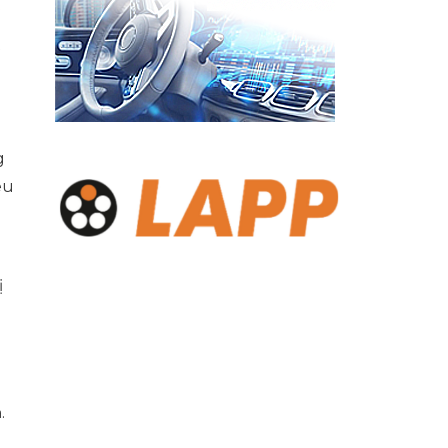
t
g
êu
ị
.