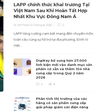
LAPP chính thức khai trương Tại
Nhà 
Việt Nam Sau Khi Hoàn Tất Hợp
liệu
Nhất Khu Vực Đông Nam Á
hiểu
IA VIETNAM
,
6 Tháng 8, 2026
0
IA VIET
LAPP tăng cường cam kết mang đến chuyên môn
Tái cấu
toàn cầu cùng sự hỗ trợ tại địa phương, Định Vị
sự hiểu
Việt…
DigiKey bổ sung hơn 27.000
linh kiện mới vào danh mục sản
phẩm có sẵn và thêm 104 nhà
cung cấp trong Quý 2 năm
2026
0
8
Phân tích thị trường của các
hãng có sản phẩm cung cấp
giải pháp giám sát điện năng