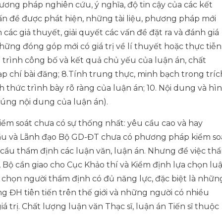
ương pháp nghiên cứu, ý nghĩa, độ tin cậy của các kết
vấn đề được phát hiện, những tài liệu, phương pháp mới
ác giả thuyết, giải quyết các vấn đề đặt ra và đánh giá
hững đóng góp mới có giá trị về lí thuyết hoặc thực tiễn
g trình công bố và kết quả chủ yếu của luận án, chất
ạp chí bài đăng; 8.Tính trung thực, minh bạch trong tríc
nh thức trình bày rõ ràng của luận án; 10. Nội dung và hì
úng nội dung của luận án).
kiểm soát chưa có sự thống nhất: yêu cầu cao và hay
cầu và Lãnh đạo Bộ GD-ĐT chưa có phương pháp kiểm so
 cầu thẩm định các luận văn, luận án. Nhưng để việc th
 Bộ cần giao cho Cục Khảo thí và Kiểm định lựa chọn lu
 chọn người thẩm định có đủ năng lực, đặc biệt là nhữn
ng ĐH tiên tiến trên thế giới và những người có nhiều
 trị. Chất lượng luận văn Thạc sĩ, luận án Tiến sĩ thuộc