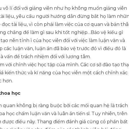
 vô lí đối với giảng viên như họ không muốn giảng viên
 tài liệu, yêu cầu người hướng dẫn đừng bắt họ làm nhữ
 đọc tài liệu, vì còn phải làm việc của cơ quan và bản th
g chẳng để làm gì sau khi tốt nghiệp…Bảo vệ kiểu gì
ạo nên tính ì của học viên đối với việc làm luận văn và
 các luận văn, luận án đã bảo vệ trước đó vì điều đó là
là vấn đề trách nhiệm đối với lương tâm.
m với chính việc học tập của mình. Các cơ sở đào tạo thạ
giá kiến thức và kĩ năng của học viên một cách chính xác
c hơn.
 khoa học
quan không bị ràng buộc bởi các mối quan hệ là trách
 học chấm luận văn và luân án tiến sĩ. Tuy nhiên, trên
m được điều này. Thang điểm đánh giá cũng có phần bất