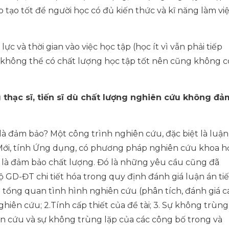
 tạo tốt để người học có đủ kiến thức và kĩ năng làm vi
c và thời gian vào việc học tập (học ít vì vẫn phải tiếp
hì không thể có chất lượng học tập tốt nên cũng không c
 thạc sĩ, tiến sĩ dù chất lượng nghiên cứu không đả
à đảm bảo? Một công trình nghiên cứu, đặc biệt là luận
h Mới, tính Ứng dụng, có phương pháp nghiên cứu khoa h
 là đảm bảo chất lượng. Đó là những yêu cầu cũng đã
 GD-ĐT chi tiết hóa trong quy định đánh giá luận án ti
ần tổng quan tình hình nghiên cứu (phân tích, đánh giá c
iên cứu; 2.Tính cấp thiết của đề tài; 3. Sự không trùng
iên cứu và sự không trùng lặp của các công bố trong và