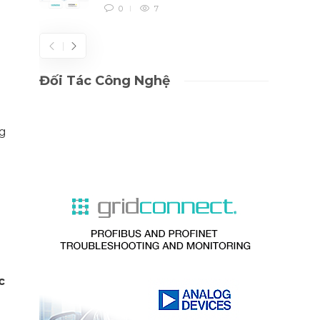
0
7
Đối Tác Công Nghệ
ng
ì
c