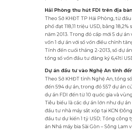
Hải Phòng thu hút FDI trên địa bàn
Theo Sở KHĐT TP Hải Phòng, từ đầu 
phố đạt 118,11 triệu USD, bằng 18,2%
năm 2013. Trong đó cấp mới 5 dự án v
vốn 1 dự án với số vốn điều chỉnh tăn
Tính đến cuối tháng 2-2013, số dự án
tổng số vốn đầu tư đăng ký 6,41tỉ US
Dự án đầu tư vào Nghệ An tính đến
Theo Sở KHĐT tỉnh Nghệ An, tổng số 
đến 594 dự án, trong đó 557 dự án củ
dự án FDI đến từ 10 quốc gia và vùng 
Tiêu biểu là các dự án lớn như dự á
đầu tư nhà máy sắt xốp tại KCN Đông
đầu tư dự kiến 1 tỷ USD; Tổng công t
án Nhá máy bia Sài Gòn – Sông Lam v