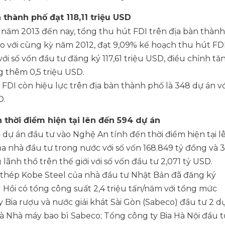
 thành phố đạt 118,11 triệu USD
năm 2013 đến nay, tổng thu hút FDI trên địa bàn thành
 so với cùng kỳ năm 2012, đạt 9,09% kế hoạch thu hút FD
ới số vốn đầu tư đăng ký 117,61 triệu USD, điều chỉnh tă
g thêm 0,5 triệu USD.
 FDI còn hiệu lực trên địa bàn thành phố là 348 dự án vớ
D.
 thời điểm hiện tại lên đến 594 dự án
dự án đầu tư vào Nghệ An tính đến thời điểm hiện tại l
a nhà đầu tư trong nước với số vốn 168.849 tỷ đồng và 
lãnh thổ trên thế giới với số vốn đầu tư 2,071 tỷ USD.
n thép Kobe Steel của nhà đầu tư Nhật Bản đã đăng ký
 Hồi có tổng công suất 2,4 triệu tấn/năm với tổng mức
y Bia rượu và nước giải khát Sài Gòn (Sabeco) đầu tư 2 d
à Nhà máy bao bì Sabeco; Tổng công ty Bia Hà Nội đầu t