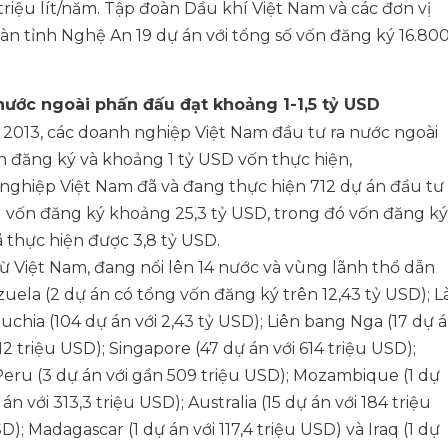
iệu lít/năm. Tập đoàn Dầu khí Việt Nam và các đơn vị
àn tỉnh Nghệ An 19 dự án với tổng số vốn đăng ký 16.80
nước ngoài phấn đấu đạt khoảng 1-1,5 tỷ USD
 2013, các doanh nghiệp Việt Nam đầu tư ra nước ngoài
n đăng ký và khoảng 1 tỷ USD vốn thực hiện,
h nghiệp Việt Nam đã và đang thực hiện 712 dự án đầu tư
ng vốn đăng ký khoảng 25,3 tỷ USD, trong đó vốn đăng ký
ã thực hiện được 3,8 tỷ USD.
ừ Việt Nam, đang nổi lên 14 nước và vùng lãnh thổ dẫn
zuela (2 dự án có tổng vốn đăng ký trên 12,43 tỷ USD); L
uchia (104 dự án với 2,43 tỷ USD); Liên bang Nga (17 dự 
812 triệu USD); Singapore (47 dự án với 614 triệu USD);
; Peru (3 dự án với gần 509 triệu USD); Mozambique (1 dự
n với 313,3 triệu USD); Australia (15 dự án với 184 triệu
D); Madagascar (1 dự án với 117,4 triệu USD) và Iraq (1 dự