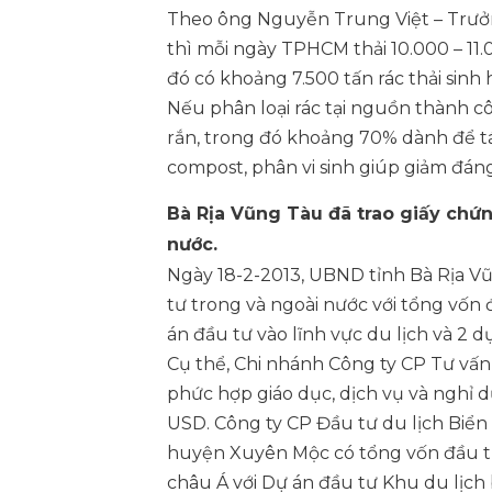
Theo ông Nguyễn Trung Việt – Trưở
thì mỗi ngày TPHCM thải 10.000 – 11.0
đó có khoảng 7.500 tấn rác thải sinh 
Nếu phân loại rác tại nguồn thành c
rắn, trong đó khoảng 70% dành để tá
compost, phân vi sinh giúp giảm đáng
Bà Rịa Vũng Tàu đã trao giấy chứn
nước.
Ngày 18-2-2013, UBND tỉnh Bà Rịa V
tư trong và ngoài nước với tổng vốn 
án đầu tư vào lĩnh vực du lịch và 2 
Cụ thể, Chi nhánh Công ty CP Tư vấn
phức hợp giáo dục, dịch vụ và nghỉ d
USD. Công ty CP Đầu tư du lịch Biển 
huyện Xuyên Mộc có tổng vốn đầu tư
châu Á với Dự án đầu tư Khu du lịch