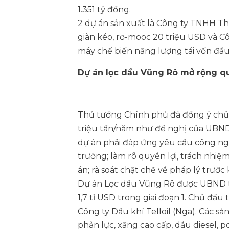
1.351 tỷ đồng.
2 dự án sản xuất là Công ty TNHH T
giàn kéo, rơ-mooc 20 triệu USD và C
máy chế biến năng lượng tái vốn đầu
Dự án lọc dầu Vũng Rô mở rộng qu
Thủ tướng Chính phủ đã đồng ý chủ 
triệu tấn/năm như đề nghị của UBND 
dự án phải đáp ứng yêu cầu công nghệ
trường; làm rõ quyền lợi, trách nhi
án; rà soát chặt chẽ về pháp lý trướ
Dự án Lọc dầu Vũng Rô được UBND tỉ
1,7 tỉ USD trong giai đoạn 1. Chủ đầ
Công ty Dầu khí Telloil (Nga). Các 
phản lực, xăng cao cấp, dầu diesel, 