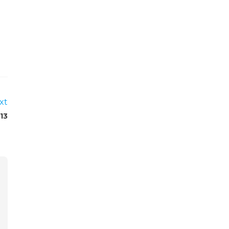
xt
13