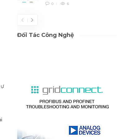
0
6
Đối Tác Công Nghệ
u
dự
i