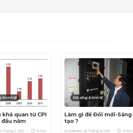
g & kinh tế
Đời sống & kinh tế
u khả quan từ CPI
Làm gì để Đổi mới-Sáng
g đầu năm
tạo ?
4 Tháng 2, 2013
6 min
IA Vietnam
,
26 Tháng 10, 2011
9 min