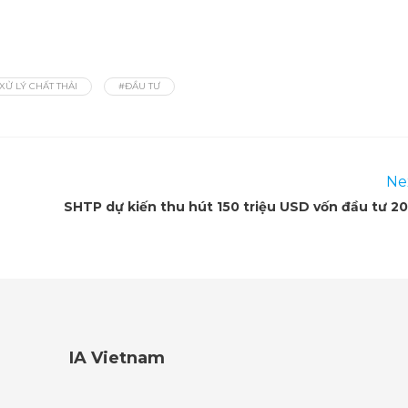
XỬ LÝ CHẤT THẢI
#ĐẦU TƯ
Ne
SHTP dự kiến thu hút 150 triệu USD vốn đầu tư 20
IA Vietnam