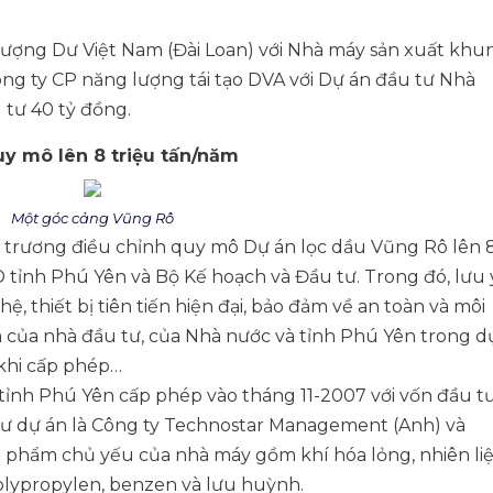
hượng Dư Việt Nam (Đài Loan) với Nhà máy sản xuất khu
ông ty CP năng lượng tái tạo DVA với Dự án đầu tư Nhà
 tư 40 tỷ đồng.
y mô lên 8 triệu tấn/năm
Một góc cảng Vũng Rô
trương điều chỉnh quy mô Dự án lọc dầu Vũng Rô lên 
tỉnh Phú Yên và Bộ Kế hoạch và Đầu tư. Trong đó, lưu 
, thiết bị tiên tiến hiện đại, bảo đảm về an toàn và môi
ệm của nhà đầu tư, của Nhà nước và tỉnh Phú Yên trong d
c khi cấp phép…
nh Phú Yên cấp phép vào tháng 11-2007 với vốn đầu t
u tư dự án là Công ty Technostar Management (Anh) và
sản phẩm chủ yếu của nhà máy gồm khí hóa lỏng, nhiên li
polypropylen, benzen và lưu huỳnh.