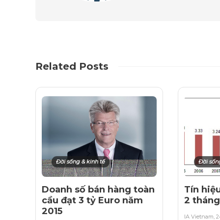
Related Posts
Đời sống & kinh tế
Đời sốn
Doanh số bán hàng toàn
Tín hiệ
cầu đạt 3 tỷ Euro năm
2 thán
2015
IA Vietnam
,
2