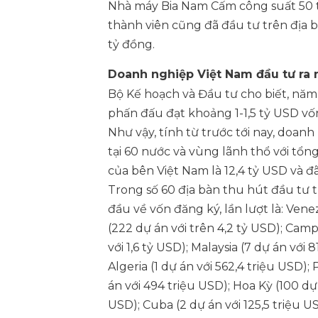
Nhà máy Bia Nam Cấm công suất 50 tr
thành viên cũng đã đầu tư trên địa b
tỷ đồng.
Doanh nghiệp Việt Nam đầu tư ra 
Bộ Kế hoạch và Đầu tư cho biết, năm
phấn đấu đạt khoảng 1-1,5 tỷ USD vố
Như vậy, tính từ trước tới nay, doan
tại 60 nước và vùng lãnh thổ với tổ
của bên Việt Nam là 12,4 tỷ USD và đ
Trong số 60 địa bàn thu hút đầu tư t
đầu về vốn đăng ký, lần lượt là: Vene
(222 dự án với trên 4,2 tỷ USD); Camp
với 1,6 tỷ USD); Malaysia (7 dự án với 
Algeria (1 dự án với 562,4 triệu USD)
án với 494 triệu USD); Hoa Kỳ (100 dự á
USD); Cuba (2 dự án với 125,5 triệu US