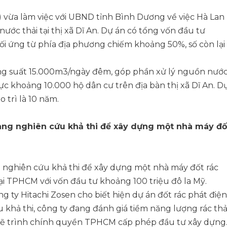
) vừa làm việc với UBND tỉnh Bình Dương về việc Hà Lan
nước thải tại thị xã Dĩ An. Dự án có tổng vốn đầu tư
ối ứng từ phía địa phương chiếm khoảng 50%, số còn lại
ông suất 15.000m3/ngày đêm, góp phần xử lý nguồn nướ
c khoảng 10.000 hộ dân cư trên địa bàn thị xã Dĩ An. D
o trì là 10 năm.
ang nghiên cứu khả thi để xây dựng một nhà máy đố
 nghiên cứu khả thi để xây dựng một nhà máy đốt rác
ại TPHCM với vốn đầu tư khoảng 100 triệu đô la Mỹ.
g ty Hitachi Zosen cho biết hiện dự án đốt rác phát điện
khả thi, công ty đang đánh giá tiềm năng lượng rác thả
sẽ trình chính quyền TPHCM cấp phép đầu tư xây dựng