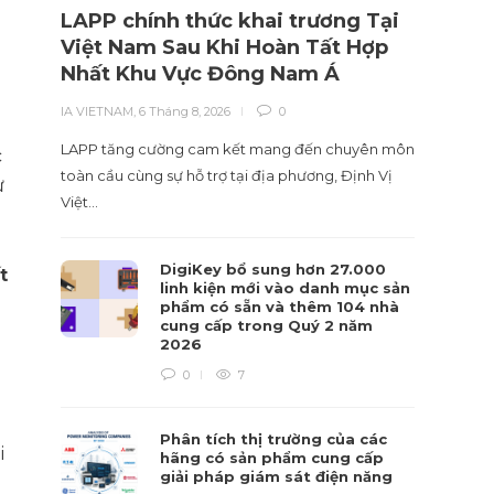
LAPP chính thức khai trương Tại
Nhà 
Việt Nam Sau Khi Hoàn Tất Hợp
liệu
Nhất Khu Vực Đông Nam Á
hiểu
IA VIETNAM
,
6 Tháng 8, 2026
0
IA VIET
LAPP tăng cường cam kết mang đến chuyên môn
Tái cấu
c
toàn cầu cùng sự hỗ trợ tại địa phương, Định Vị
sự hiểu
ự
Việt…
DigiKey bổ sung hơn 27.000
t
linh kiện mới vào danh mục sản
phẩm có sẵn và thêm 104 nhà
cung cấp trong Quý 2 năm
2026
0
7
Phân tích thị trường của các
i
hãng có sản phẩm cung cấp
giải pháp giám sát điện năng
.