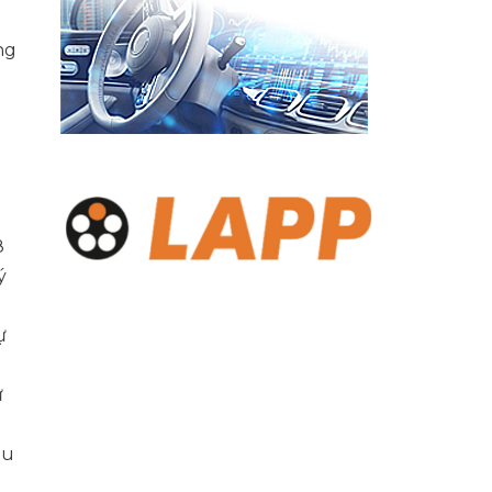
ng
8
ý
ự
ư
ệu