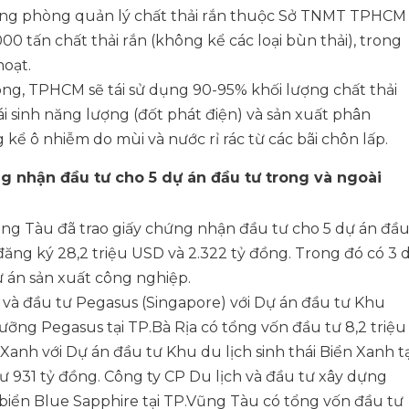
ng phòng quản lý chất thải rắn thuộc Sở TNMT TPHCM
00 tấn chất thải rắn (không kể các loại bùn thải), trong
hoạt.
ông, TPHCM sẽ tái sử dụng 90-95% khối lượng chất thải
i sinh năng lượng (đốt phát điện) và sản xuất phân
 kể ô nhiễm do mùi và nước rỉ rác từ các bãi chôn lấp.
g nhận đầu tư cho 5 dự án đầu tư trong và ngoài
ũng Tàu đã trao giấy chứng nhận đầu tư cho 5 dự án đầ
đăng ký 28,2 triệu USD và 2.322 tỷ đồng. Trong đó có 3 
dự án sản xuất công nghiệp.
 và đầu tư Pegasus (Singapore) với Dự án đầu tư Khu
ưỡng Pegasus tại TP.Bà Rịa có tổng vốn đầu tư 8,2 triệu
Xanh với Dự án đầu tư Khu du lịch sinh thái Biển Xanh tạ
 931 tỷ đồng. Công ty CP Du lịch và đầu tư xây dựng
 biển Blue Sapphire tại TP.Vũng Tàu có tổng vốn đầu tư