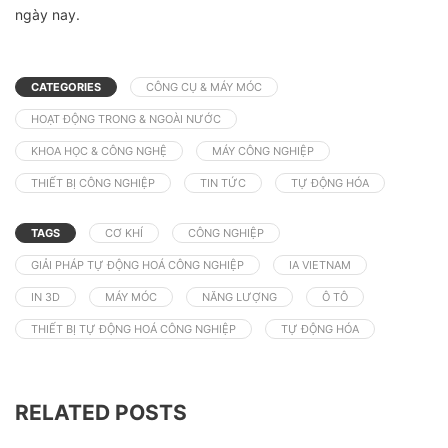
ngày nay.
CATEGORIES
CÔNG CỤ & MÁY MÓC
HOẠT ĐỘNG TRONG & NGOÀI NƯỚC
KHOA HỌC & CÔNG NGHỆ
MÁY CÔNG NGHIỆP
THIẾT BỊ CÔNG NGHIỆP
TIN TỨC
TỰ ĐỘNG HÓA
TAGS
CƠ KHÍ
CÔNG NGHIỆP
GIẢI PHÁP TỰ ĐỘNG HOÁ CÔNG NGHIỆP
IA VIETNAM
IN 3D
MÁY MÓC
NĂNG LƯỢNG
Ô TÔ
THIẾT BỊ TỰ ĐỘNG HOÁ CÔNG NGHIỆP
TỰ ĐỘNG HÓA
RELATED POSTS