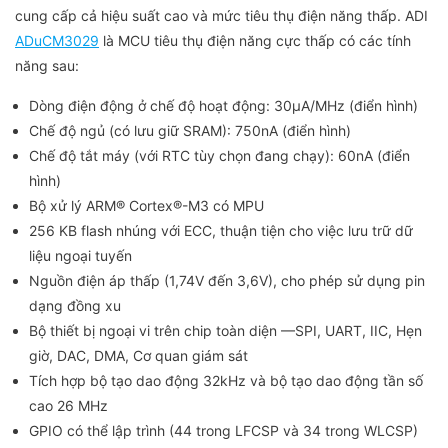
cung cấp cả hiệu suất cao và mức tiêu thụ điện năng thấp. ADI
ADuCM3029
là MCU tiêu thụ điện năng cực thấp có các tính
năng sau:
Dòng điện động ở chế độ hoạt động: 30μA/MHz (điển hình)
Chế độ ngủ (có lưu giữ SRAM): 750nA (điển hình)
Chế độ tắt máy (với RTC tùy chọn đang chạy): 60nA (điển
hình)
Bộ xử lý ARM® Cortex®-M3 có MPU
256 KB flash nhúng với ECC, thuận tiện cho việc lưu trữ dữ
liệu ngoại tuyến
Nguồn điện áp thấp (1,74V đến 3,6V), cho phép sử dụng pin
dạng đồng xu
Bộ thiết bị ngoại vi trên chip toàn diện —SPI, UART, IIC, Hẹn
giờ, DAC, DMA, Cơ quan giám sát
Tích hợp bộ tạo dao động 32kHz và bộ tạo dao động tần số
cao 26 MHz
GPIO có thể lập trình (44 trong LFCSP và 34 trong WLCSP)