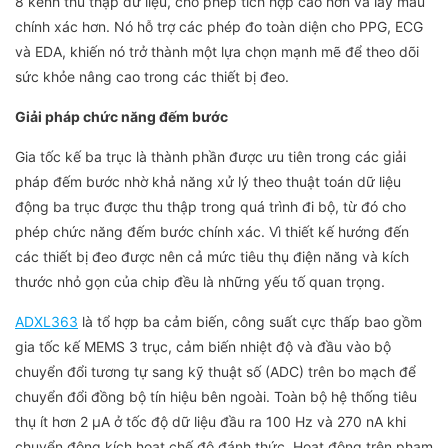
8 kênh thu thập dữ liệu, cho phép tích hợp cao hơn và lấy mẫu
chính xác hơn. Nó hỗ trợ các phép đo toàn diện cho PPG, ECG
và EDA, khiến nó trở thành một lựa chọn mạnh mẽ để theo dõi
sức khỏe nâng cao trong các thiết bị đeo.
Giải pháp chức năng đếm bước
Gia tốc kế ba trục là thành phần được ưu tiên trong các giải
pháp đếm bước nhờ khả năng xử lý theo thuật toán dữ liệu
động ba trục được thu thập trong quá trình đi bộ, từ đó cho
phép chức năng đếm bước chính xác. Vì thiết kế hướng đến
các thiết bị đeo được nên cả mức tiêu thụ điện năng và kích
thước nhỏ gọn của chip đều là những yếu tố quan trọng.
ADXL363
là tổ hợp ba cảm biến, công suất cực thấp bao gồm
gia tốc kế MEMS 3 trục, cảm biến nhiệt độ và đầu vào bộ
chuyển đổi tương tự sang kỹ thuật số (ADC) trên bo mạch để
chuyển đổi đồng bộ tín hiệu bên ngoài. Toàn bộ hệ thống tiêu
thụ ít hơn 2 μA ở tốc độ dữ liệu đầu ra 100 Hz và 270 nA khi
chuyển động kích hoạt chế độ đánh thức. Hoạt động trên phạm