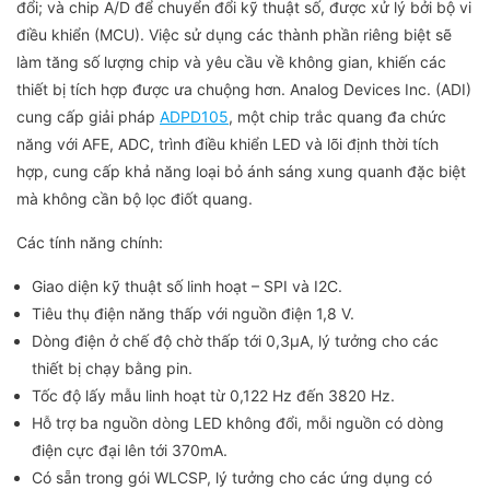
đổi; và chip A/D để chuyển đổi kỹ thuật số, được xử lý bởi bộ vi
điều khiển (MCU). Việc sử dụng các thành phần riêng biệt sẽ
làm tăng số lượng chip và yêu cầu về không gian, khiến các
thiết bị tích hợp được ưa chuộng hơn. Analog Devices Inc. (ADI)
cung cấp giải pháp
ADPD105
, một chip trắc quang đa chức
năng với AFE, ADC, trình điều khiển LED và lõi định thời tích
hợp, cung cấp khả năng loại bỏ ánh sáng xung quanh đặc biệt
mà không cần bộ lọc điốt quang.
Các tính năng chính:
Giao diện kỹ thuật số linh hoạt – SPI và I2C.
Tiêu thụ điện năng thấp với nguồn điện 1,8 V.
Dòng điện ở chế độ chờ thấp tới 0,3μA, lý tưởng cho các
thiết bị chạy bằng pin.
Tốc độ lấy mẫu linh hoạt từ 0,122 Hz đến 3820 Hz.
Hỗ trợ ba nguồn dòng LED không đổi, mỗi nguồn có dòng
điện cực đại lên tới 370mA.
Có sẵn trong gói WLCSP, lý tưởng cho các ứng dụng có