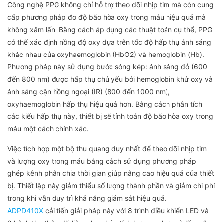
Công nghệ PPG không chỉ hỗ trợ theo dõi nhịp tim mà còn cung
cấp phương pháp đo độ bão hòa oxy trong máu hiệu quả mà
không xâm lấn. Bằng cách áp dụng các thuật toán cụ thể, PPG
có thể xác định nồng độ oxy dựa trên tốc độ hấp thụ ánh sáng
khác nhau của oxyhaemoglobin (HbO2) và hemoglobin (Hb).
Phương pháp này sử dụng bước sóng kép: ánh sáng đỏ (600
đến 800 nm) được hấp thụ chủ yếu bởi hemoglobin khử oxy và
ánh sáng cận hồng ngoại (IR) (800 đến 1000 nm),
oxyhaemoglobin hấp thụ hiệu quả hơn. Bằng cách phân tích
các kiểu hấp thụ này, thiết bị sẽ tính toán độ bão hòa oxy trong
máu một cách chính xác.
Việc tích hợp một bộ thu quang duy nhất để theo dõi nhịp tim
và lượng oxy trong máu bằng cách sử dụng phương pháp
ghép kênh phân chia thời gian giúp nâng cao hiệu quả của thiết
bị. Thiết lập này giảm thiểu số lượng thành phần và giảm chi phí
trong khi vẫn duy trì khả năng giám sát hiệu quả.
ADPD410X
cải tiến giải pháp này với 8 trình điều khiển LED và