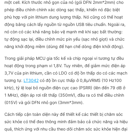
một cell. Kích thước nhỏ gọn của nó (gói DFN 2mm*2mm) cho
phép điều chỉnh chính xác dòng sạc thấp, khiến nó đặc biệt
phù hợp với pin lithium dung lượng thấp. Nó cũng có thể hoạt
động bằng cách lấy nguồn từ nguồn USB tiêu chuẩn. Ngoài ra,
nó còn có các khả năng bảo vệ mạnh mẽ khi sạc bất thường:
tự động sạc lại, điều chỉnh mức pin yếu (sạc nhỏ giọt) và chức
năng khởi động mềm (dùng để hạn chế dòng điện khởi động).
Trong giải pháp MCU gia tốc kế và chip ngoại vi tương tự đều
hoạt động trong phạm vi 1,8V. Tuy nhiên, để giảm mức điện áp
3,7V của pin lithium, cần có LDO có độ ồn thấp do có các mạch
tương tự.
LT3042
có độ ồn cực thấp ở 0,8µVRMS (10 Hz100
kHz), tỷ lệ loại bỏ nguồn điện cực cao (PSRR) (lên đến 79 dB ở
1 MHz), điện áp rơi rất thấp (350mV), đầu ra có thể điều chỉnh
(015V) và gói DFN nhỏ gọn (3mm*3mm).
Cách tiếp cận toàn diện này để thiết kế các thiết bị chăm sóc
sức khỏe có thể đeo thông minh đảm bảo cả chức năng và hiệu
quả, thích ứng với nhu cầu theo dõi chăm sóc sức khỏe hiện đại