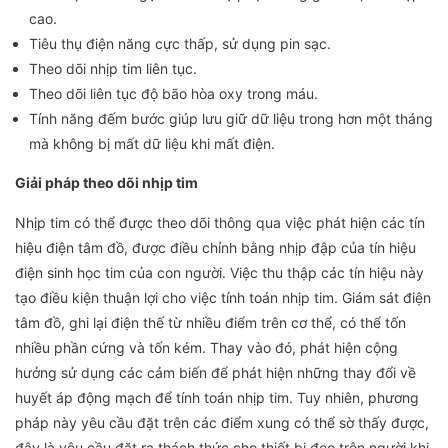
cao.
Tiêu thụ điện năng cực thấp, sử dụng pin sạc.
Theo dõi nhịp tim liên tục.
Theo dõi liên tục độ bão hòa oxy trong máu.
Tính năng đếm bước giúp lưu giữ dữ liệu trong hơn một tháng
mà không bị mất dữ liệu khi mất điện.
Giải pháp theo dõi nhịp tim
Nhịp tim có thể được theo dõi thông qua việc phát hiện các tín
hiệu điện tâm đồ, được điều chỉnh bằng nhịp đập của tín hiệu
điện sinh học tim của con người. Việc thu thập các tín hiệu này
tạo điều kiện thuận lợi cho việc tính toán nhịp tim. Giám sát điện
tâm đồ, ghi lại điện thế từ nhiều điểm trên cơ thể, có thể tốn
nhiều phần cứng và tốn kém. Thay vào đó, phát hiện cộng
hưởng sử dụng các cảm biến để phát hiện những thay đổi về
huyết áp động mạch để tính toán nhịp tim. Tuy nhiên, phương
pháp này yêu cầu đặt trên các điểm xung có thể sờ thấy được,
đây là yêu cầu đặt ra thách thức cho thiết bị đeo trên người khi