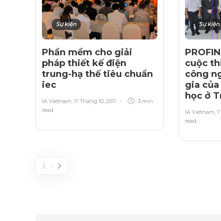
Sự kiện
Sự kiện
Phần mềm cho giải
PROFINE
pháp thiết kế điện
cuộc th
trung-hạ thế tiêu chuẩn
công ng
iec
gia của
học ở 
IA Vietnam
,
11 Tháng 10, 2011
3 min
read
IA Vietnam
,
7
read