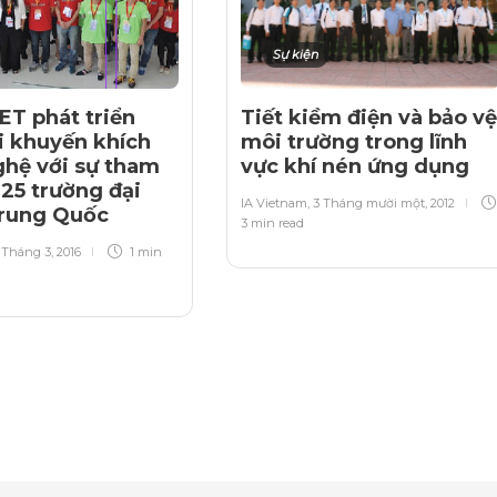
Sự kiện
T phát triển
Tiết kiềm điện và bảo vệ
i khuyến khích
môi trường trong lĩnh
hệ với sự tham
vực khí nén ứng dụng
 25 trường đại
IA Vietnam
,
3 Tháng mười một, 2012
Trung Quốc
3 min
read
 Tháng 3, 2016
1 min