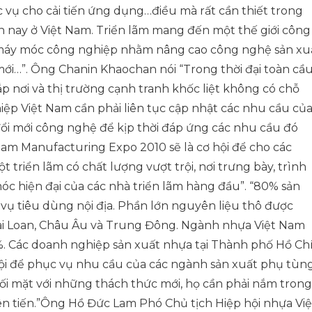
 vụ cho cải tiến ứng dụng…điều mà rất cần thiết trong
ện nay ở Việt Nam. Triển lãm mang đến một thế giới công
bị máy móc công nghiệp nhằm nâng cao công nghệ sản xu
ới…”. Ông Chanin Khaochan nói “Trong thời đại toàn cầ
ắp nơi và thị trường cạnh tranh khốc liệt không có chỗ
hiệp Việt Nam cần phải liên tục cập nhật các nhu cầu củ
i mới công nghệ để kịp thời đáp ứng các nhu cầu đó
nam Manufacturing Expo 2010 sẽ là cơ hội để cho các
triển lãm có chất lượng vượt trội, nơi trưng bày, trình
 hiện đại của các nhà triển lãm hàng đầu”. “80% sản
vụ tiêu dùng nội địa. Phần lớn nguyên liệu thô được
ài Loan, Châu Âu và Trung Đông. Ngành nhựa Việt Nam
5%. Các doanh nghiệp sản xuất nhựa tại Thành phố Hồ Ch
ội để phục vụ nhu cầu của các ngành sản xuất phụ tùn
đối mặt với những thách thức mới, họ cần phải nắm trong
n tiến.”Ông Hồ Đức Lam Phó Chủ tịch Hiệp hội nhựa Việ