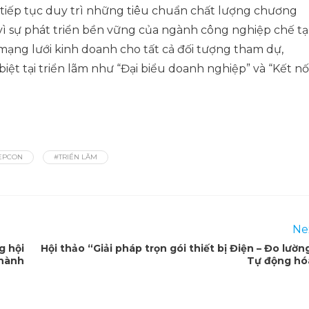
 tiếp tục duy trì những tiêu chuẩn chất lượng chương
 vì sự phát triển bền vững của ngành công nghiệp chế t
 mạng lưới kinh doanh cho tất cả đối tượng tham dự,
t tại triển lãm như “Đại biểu doanh nghiệp” và “Kết nố
EPCON
#TRIỂN LÃM
Ne
g hội
Hội thảo “Giải pháp trọn gói thiết bị Điện – Đo lườn
thành
Tự động hó