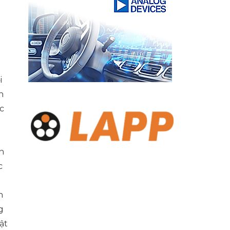
i
n
c
n
c
n
g
ật