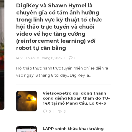
DigiKey và Shawn Hymel là
Digi
chuyên gia có tầm ảnh hưởng
kiện
trong lĩnh vực kỹ thuật tổ chức
có s
hội thảo trực tuyến và chuỗi
tron
video về học tăng cường
IA VIET
(reinforcement learning) với
Danh m
robot tự cân bằng
tăng t
IA VIETNAM
,
8 Tháng 8, 2026
0
qua.. D
Hội thảo thực hành trực tuyến miễn phí sẽ diễn ra
vào ngày 13 tháng 8 tới đây.. DigiKey là…
Vietsovpetro gọi dòng thành
công giếng khoan thăm dò TU-
14X tại mỏ Mãng Cầu, Lô 04-3
0
8
LAPP chính thức khai trương