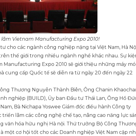
n lãm Vietnam Manufacturing Expo 2010!
 tư cho các ngành công nghiệp nặng tại Việt Nam, Hà Nộ
trên thế giới trong nhiều ngành nghề khác nhau. Sự kiệ
m Manufacturing Expo 2010 sẽ giới thiệu những máy mó
à cung cấp Quốc tế sẽ diễn ra từ ngày 20 đến ngày 22
ộ Công Thương Nguyễn Thành Biên, Ông Chanin Khaocha
anh nghiệp (BUILD), Ủy ban Đầu tư Thái Lan, Ông Hồ Đứ
t Nam, Bà Nichapa Yoswee Giám đốc điều hành Công ty
triển lãm các công nghệ chế tạo, nâng cao năng lực sả
ung văn hóa hữu nghị Hà nội. Thứ trưởng Bộ Công Thươn
à một cơ hội tốt cho các Doanh nghiệp Việt Nam cập nh