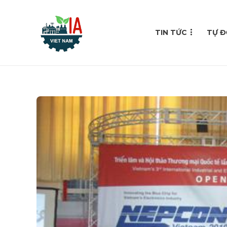
TIN TỨC
TỰ Đ