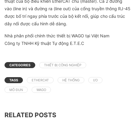
thuật của bộ điều khiển EtherCAT chủ (master). Cả 2 đường
vào (line in) và đường ra (line out) của cổng truyền thông RJ-45
được bố trí ngay phía trước của bộ kết nối, giúp cho cấu trúc
dây nối được cấu hình dễ dàng.
Nhà phân phối chính thức thiết bị WAGO tại Việt Nam
Công ty TNHH Kỹ thuật Tự động E.T.E.C
CATEGORIES
THIẾT BỊ CÔNG NGHIỆP
TAGS
ETHERCAT
HỆ THỐNG
I/O
MÔ ĐUN
WAGO
RELATED POSTS