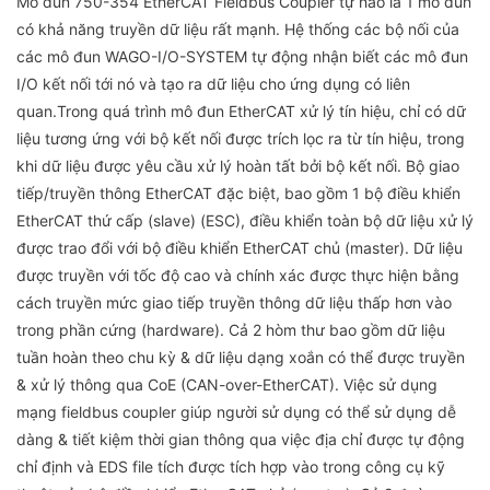
Mô đun 750-354 EtherCAT Fieldbus Coupler tự hào là 1 mô đun
có khả năng truyền dữ liệu rất mạnh. Hệ thống các bộ nối của
các mô đun WAGO-I/O-SYSTEM tự động nhận biết các mô đun
I/O kết nối tới nó và tạo ra dữ liệu cho ứng dụng có liên
quan.Trong quá trình mô đun EtherCAT xử lý tín hiệu, chỉ có dữ
liệu tương ứng với bộ kết nối được trích lọc ra từ tín hiệu, trong
khi dữ liệu được yêu cầu xử lý hoàn tất bởi bộ kết nối. Bộ giao
tiếp/truyền thông EtherCAT đặc biệt, bao gồm 1 bộ điều khiển
EtherCAT thứ cấp (slave) (ESC), điều khiển toàn bộ dữ liệu xử lý
được trao đổi với bộ điều khiển EtherCAT chủ (master). Dữ liệu
được truyền với tốc độ cao và chính xác được thực hiện bằng
cách truyền mức giao tiếp truyền thông dữ liệu thấp hơn vào
trong phần cứng (hardware). Cả 2 hòm thư bao gồm dữ liệu
tuần hoàn theo chu kỳ & dữ liệu dạng xoắn có thể được truyền
& xử lý thông qua CoE (CAN-over-EtherCAT). Việc sử dụng
mạng fieldbus coupler giúp người sử dụng có thể sử dụng dễ
dàng & tiết kiệm thời gian thông qua việc địa chỉ được tự động
chỉ định và EDS file tích được tích hợp vào trong công cụ kỹ