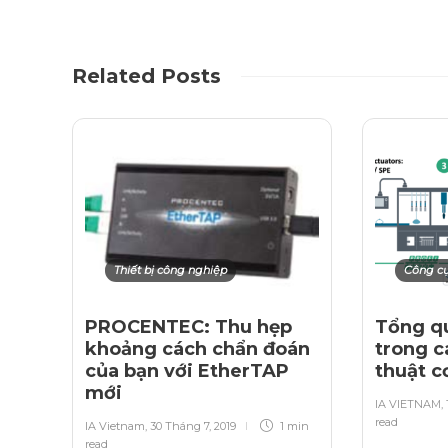
Related Posts
Thiết bị công nghiệp
Công c
PROCENTEC: Thu hẹp
Tổng q
khoảng cách chẩn đoán
trong c
của bạn với EtherTAP
thuật c
mới
IA VIETNAM
,
read
IA Vietnam
,
30 Tháng 7, 2019
1 min
read