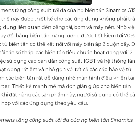
ens tăng công suất tối đa của họ biến tần Sinamics G1
ạ thế này được thiết kế cho các ứng dụng không phải trả
ng dụng liên quan đến băng tải, bơm và máy nén. Nhờ việ
ay đổi bằng biến tần, năng lượng được tiết kiệm tới 70%
 tủ biến tần có thể kết nối với máy biến áp 2 cuộn dây. 
i tần số thấp, các biến tần tiêu chuẩn hoạt động với 12
iệc sử dụng các bán dẫn công suất IGBT và hệ thống là
ạt động rất êm và nhỏ gọn với tất cả các cấp bảo vệ từ
ành các biến tần rất dễ dàng nhờ màn hình điều khiển tâ
rter. Thiết kế mạnh mẽ mà đơn giản giúp cho biến tần
. Khi đặt hàng các sản phẩm này, người sử dụng có thể cà
 hợp với các ứng dụng theo yêu cầu.
mens tăng công suất tối đa của họ biến tần Sinamics
.