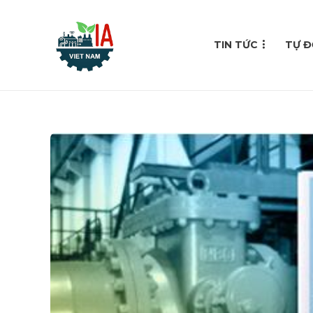
TIN TỨC
TỰ Đ