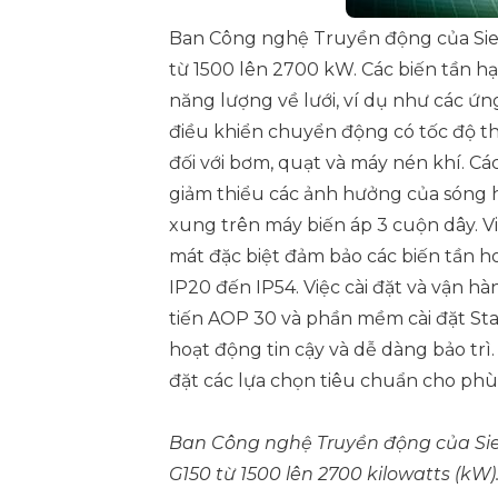
Ban Công nghệ Truyền động của Siem
từ 1500 lên 2700 kW. Các biến tần h
năng lượng về lưới, ví dụ như các ứ
điều khiển chuyển động có tốc độ th
đối với bơm, quạt và máy nén khí. Các
giảm thiểu các ảnh hưởng của sóng hà
xung trên máy biến áp 3 cuộn dây. V
mát đặc biệt đảm bảo các biến tần ho
IP20 đến IP54. Việc cài đặt và vận h
tiến AOP 30 và phần mềm cài đặt Sta
hoạt động tin cậy và dễ dàng bảo trì
đặt các lựa chọn tiêu chuẩn cho phù
Ban Công nghệ Truyền động của Sie
G150 từ 1500 lên 2700 kilowatts (kW)