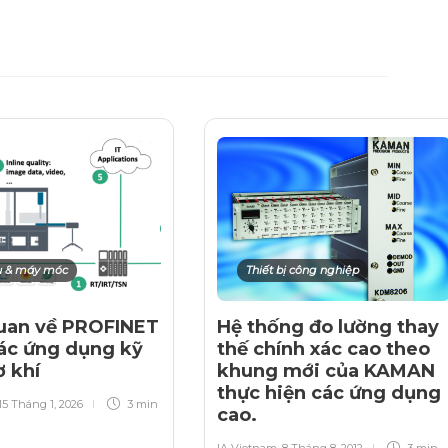
ụ & máy móc
Thiết bị công nghiệp
uan về PROFINET
Hệ thống đo lường thay
ác ứng dụng kỹ
thế chính xác cao theo
ơ khí
khung mới của KAMAN
thực hiện các ứng dụng
15 Tháng 1, 2026
3 min
cao.