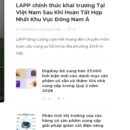
LAPP chính thức khai trương Tại
Nhà 
Việt Nam Sau Khi Hoàn Tất Hợp
liệu
Nhất Khu Vực Đông Nam Á
hiểu
IA VIETNAM
,
6 Tháng 8, 2026
0
IA VIET
LAPP tăng cường cam kết mang đến chuyên môn
Tái cấu
toàn cầu cùng sự hỗ trợ tại địa phương, Định Vị
sự hiểu
Việt…
DigiKey bổ sung hơn 27.000
linh kiện mới vào danh mục sản
phẩm có sẵn và thêm 104 nhà
cung cấp trong Quý 2 năm
2026
0
7
Phân tích thị trường của các
hãng có sản phẩm cung cấp
giải pháp giám sát điện năng