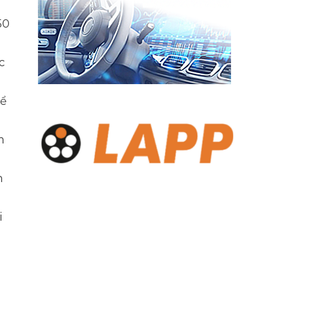
50
c
Để
m
n
i