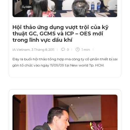
Sự kiện
Hội thảo ứng dụng vượt trội của kỹ
thuật GC, GCMS và ICP – OES mới
trong lĩnh vực dầu khí
IA Vietnam
,
3 Tháng 8, 2011
0
1 min
Đây là buổi hội thảo tổng hợp mà công ty cổ phần thiết bị sài
gòn tổ chức vào ngày 11/09/09 tại New world Tp. HCM.