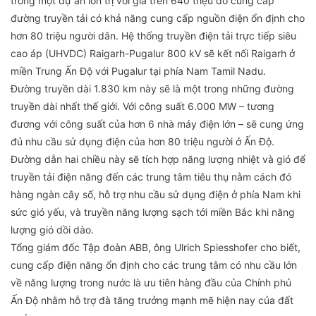
trong một dự án lớn trị với giá trên 640 triệu đô cung cấp
đường truyền tải có khả năng cung cấp nguồn điện ổn định cho
hơn 80 triệu người dân. Hệ thống truyền điện tải trực tiếp siêu
cao áp (UHVDC) Raigarh-Pugalur 800 kV sẽ kết nối Raigarh ở
miền Trung Ấn Độ với Pugalur tại phía Nam Tamil Nadu.
Đường truyền dài 1.830 km này sẽ là một trong những đường
truyền dài nhất thế giới. Với công suất 6.000 MW – tương
đương với công suất của hơn 6 nhà máy điện lớn – sẽ cung ứng
đủ nhu cầu sử dụng điện của hơn 80 triệu người ở Ấn Độ.
Đường dẫn hai chiều này sẽ tích hợp năng lượng nhiệt và gió để
truyền tải điện năng đến các trung tâm tiêu thụ nằm cách đó
hàng ngàn cây số, hỗ trợ nhu cầu sử dụng điện ở phía Nam khi
sức gió yếu, và truyền năng lượng sạch tới miền Bắc khi năng
lượng gió dồi dào.
Tổng giám đốc Tập đoàn ABB, ông Ulrich Spiesshofer cho biết,
cung cấp điện năng ổn định cho các trung tâm có nhu cầu lớn
về năng lượng trong nước là ưu tiên hàng đầu của Chính phủ
Ấn Độ nhằm hỗ trợ đà tăng trưởng mạnh mẽ hiện nay của đất