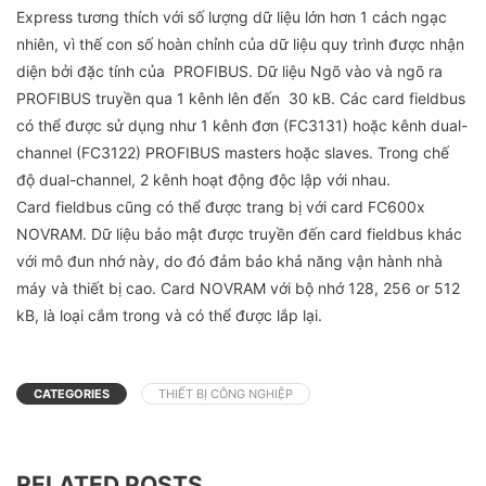
Express tương thích với số lượng dữ liệu lớn hơn 1 cách ngạc
nhiên, vì thế con số hoàn chỉnh của dữ liệu quy trình được nhận
diện bởi đặc tính của PROFIBUS. Dữ liệu Ngõ vào và ngõ ra
PROFIBUS truyền qua 1 kênh lên đến 30 kB. Các card fieldbus
có thể được sử dụng như 1 kênh đơn (FC3131) hoặc kênh dual-
channel (FC3122) PROFIBUS masters hoặc slaves. Trong chế
độ dual-channel, 2 kênh hoạt động độc lập với nhau.
Card fieldbus cũng có thể được trang bị với card FC600x
NOVRAM. Dữ liệu bảo mật được truyền đến card fieldbus khác
với mô đun nhớ này, do đó đảm bảo khả năng vận hành nhà
máy và thiết bị cao. Card NOVRAM với bộ nhớ 128, 256 or 512
kB, là loại cắm trong và có thể được lắp lại.
CATEGORIES
THIẾT BỊ CÔNG NGHIỆP
RELATED POSTS