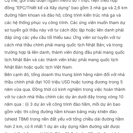
Cụ thể, gói thầu đoạn ngầm metro số 1 thực hiện theo hợp
đồng “EPC/Thiết kế và Xây dựng” bao gồm 3 nhà ga và 2,6 km
đường hầm khoan và đào hở, công trình kiến trúc nhà ga và
các hệ thống phục vụ công trình. Các ứng viên muốn tham dự
sơ tuyển gói thầu này với tư cách độc lập hoặc liên danh phải
đáp ứng các yêu cầu tối thiểu sau: Ứng viên sơ tuyển với tư
cách nhà thầu chính phải mang quốc tịch Nhật Bản; và trong
trường hợp là liên danh, thành viên đứng đầu phải mang quốc
tịch Nhật Bản và các thành viên khác phải mang quốc tịch
Nhật Bản hoặc quốc tịch Việt Nam.
Bên cạnh đó, tổng doanh thu trung bình hằng năm đối với nhà
thầu chính phải đạt 100 triệu USD hoặc tương đương trong 5
năm vừa qua. Đồng thời có kinh nghiệm trong việc hoàn thành
với tư cách nhà thầu chính các dự án dưới đây trong vòng 10
năm qua : (i) 3 dự án về công trình đào hầm, mỗi dự án bao
gồm việc thi công đường hầm khoan bằng máy khiên đào
(shield TBM) trong nền đất yếu với tổng chiều dài đường hầm
hơn 2 km, có ít nhất 1 dự án xây dựng hầm đường sắt được