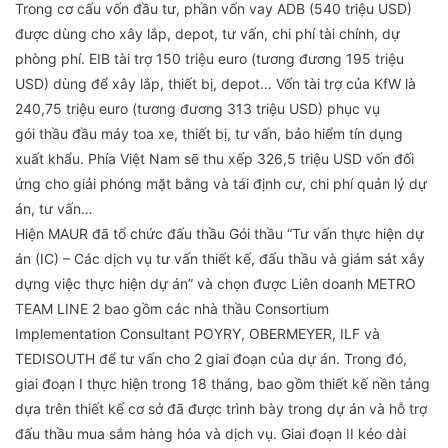
Trong cơ cấu vốn đầu tư, phần vốn vay ADB (540 triệu USD)
được dùng cho xây lắp, depot, tư vấn, chi phí tài chính, dự
phòng phí. EIB tài trợ 150 triệu euro (tương đương 195 triệu
USD) dùng để xây lắp, thiết bị, depot… Vốn tài trợ của KfW là
240,75 triệu euro (tương đương 313 triệu USD) phục vụ
gói thầu đầu máy toa xe, thiết bị, tư vấn, bảo hiểm tín dụng
xuất khẩu. Phía Việt Nam sẽ thu xếp 326,5 triệu USD vốn đối
ứng cho giải phóng mặt bằng và tái định cư, chi phí quản lý dự
án, tư vấn…
Hiện MAUR đã tổ chức đấu thầu Gói thầu “Tư vấn thực hiện dự
án (IC) – Các dịch vụ tư vấn thiết kế, đấu thầu và giám sát xây
dựng việc thực hiện dự án” và chọn được Liên doanh METRO
TEAM LINE 2 bao gồm các nhà thầu Consortium
Implementation Consultant POYRY, OBERMEYER, ILF và
TEDISOUTH để tư vấn cho 2 giai đoạn của dự án. Trong đó,
giai đoạn I thực hiện trong 18 tháng, bao gồm thiết kế nền tảng
dựa trên thiết kế cơ sở đã được trình bày trong dự án và hỗ trợ
đấu thầu mua sắm hàng hóa và dịch vụ. Giai đoạn II kéo dài