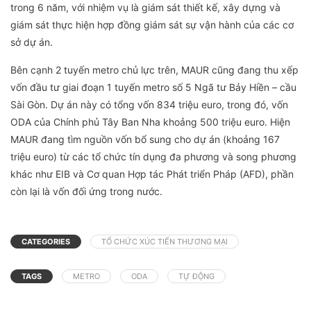
trong 6 năm, với nhiệm vụ là giám sát thiết kế, xây dựng và
giám sát thực hiện hợp đồng giám sát sự vận hành của các cơ
sở dự án.
Bên cạnh 2 tuyến metro chủ lực trên, MAUR cũng đang thu xếp
vốn đầu tư giai đoạn 1 tuyến metro số 5 Ngã tư Bảy Hiền – cầu
Sài Gòn. Dự án này có tổng vốn 834 triệu euro, trong đó, vốn
ODA của Chính phủ Tây Ban Nha khoảng 500 triệu euro. Hiện
MAUR đang tìm nguồn vốn bổ sung cho dự án (khoảng 167
triệu euro) từ các tổ chức tín dụng đa phương và song phương
khác như EIB và Cơ quan Hợp tác Phát triển Pháp (AFD), phần
còn lại là vốn đối ứng trong nước.
CATEGORIES
TỔ CHỨC XÚC TIẾN THƯƠNG MẠI
TAGS
METRO
ODA
TỰ ĐỘNG