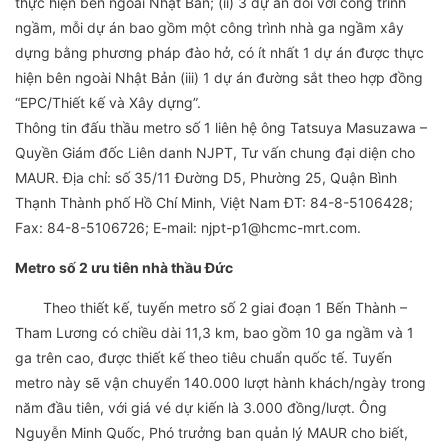
thực hiện bên ngoài Nhật Bản; (ii) 3 dự án đối với công trình
ngầm, mỗi dự án bao gồm một công trình nhà ga ngầm xây
dựng bằng phương pháp đào hở, có ít nhất 1 dự án được thực
hiện bên ngoài Nhật Bản (iii) 1 dự án đường sắt theo hợp đồng
“EPC/Thiết kế và Xây dựng”.
Thông tin đấu thầu metro số 1 liên hệ ông Tatsuya Masuzawa –
Quyền Giám đốc Liên danh NJPT, Tư vấn chung đại diện cho
MAUR. Địa chỉ: số 35/11 Đường D5, Phường 25, Quận Bình
Thạnh Thành phố Hồ Chí Minh, Việt Nam ĐT: 84-8-5106428;
Fax: 84-8-5106726; E-mail: njpt-p1@hcmc-mrt.com.
Metro số 2 ưu tiên nhà thầu Đức
Theo thiết kế, tuyến metro số 2 giai đoạn 1 Bến Thành –
Tham Lương có chiều dài 11,3 km, bao gồm 10 ga ngầm và 1
ga trên cao, được thiết kế theo tiêu chuẩn quốc tế. Tuyến
metro này sẽ vận chuyển 140.000 lượt hành khách/ngày trong
năm đầu tiên, với giá vé dự kiến là 3.000 đồng/lượt. Ông
Nguyễn Minh Quốc, Phó trưởng ban quản lý MAUR cho biết,