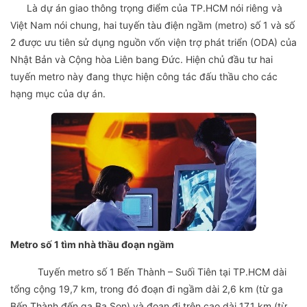
Là dự án giao thông trọng điểm của TP.HCM nói riêng và
Việt Nam nói chung, hai tuyến tàu điện ngầm (metro) số 1 và số
2 được ưu tiên sử dụng nguồn vốn viện trợ phát triển (ODA) của
Nhật Bản và Cộng hòa Liên bang Đức. Hiện chủ đầu tư hai
tuyến metro này đang thực hiện công tác đấu thầu cho các
hạng mục của dự án.
Metro số 1 tìm nhà thầu đoạn ngầm
Tuyến metro số 1 Bến Thành – Suối Tiên tại TP.HCM dài
tổng cộng 19,7 km, trong đó đoạn đi ngầm dài 2,6 km (từ ga
Bến Thành đến ga Ba Son) và đoạn đi trên cao dài 17,1 km (từ