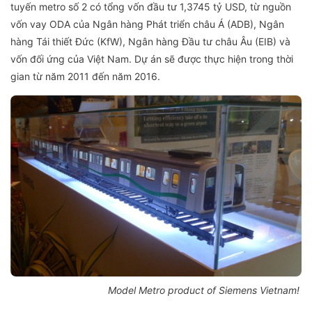
tuyến metro số 2 có tổng vốn đầu tư 1,3745 tỷ USD, từ nguồn
vốn vay ODA của Ngân hàng Phát triển châu Á (ADB), Ngân
hàng Tái thiết Đức (KfW), Ngân hàng Đầu tư châu Âu (EIB) và
vốn đối ứng của Việt Nam. Dự án sẽ được thực hiện trong thời
gian từ năm 2011 đến năm 2016.
Model Metro product of Siemens Vietnam!