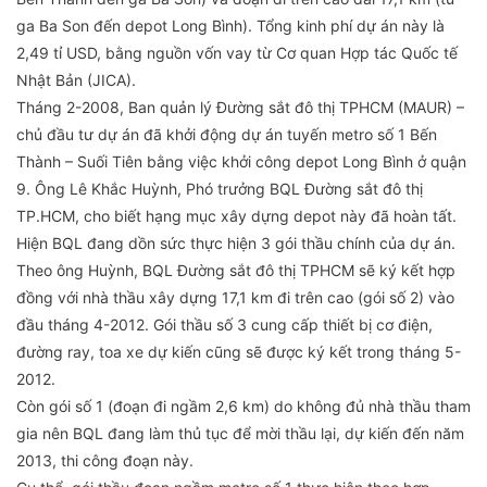
ga Ba Son đến depot Long Bình). Tổng kinh phí dự án này là
2,49 tỉ USD, bằng nguồn vốn vay từ Cơ quan Hợp tác Quốc tế
Nhật Bản (JICA).
Tháng 2-2008, Ban quản lý Đường sắt đô thị TPHCM (MAUR) –
chủ đầu tư dự án đã khởi động dự án tuyến metro số 1 Bến
Thành – Suối Tiên bằng việc khởi công depot Long Bình ở quận
9. Ông Lê Khắc Huỳnh, Phó trưởng BQL Đường sắt đô thị
TP.HCM, cho biết hạng mục xây dựng depot này đã hoàn tất.
Hiện BQL đang dồn sức thực hiện 3 gói thầu chính của dự án.
Theo ông Huỳnh, BQL Đường sắt đô thị TPHCM sẽ ký kết hợp
đồng với nhà thầu xây dựng 17,1 km đi trên cao (gói số 2) vào
đầu tháng 4-2012. Gói thầu số 3 cung cấp thiết bị cơ điện,
đường ray, toa xe dự kiến cũng sẽ được ký kết trong tháng 5-
2012.
Còn gói số 1 (đoạn đi ngầm 2,6 km) do không đủ nhà thầu tham
gia nên BQL đang làm thủ tục để mời thầu lại, dự kiến đến năm
2013, thi công đoạn này.