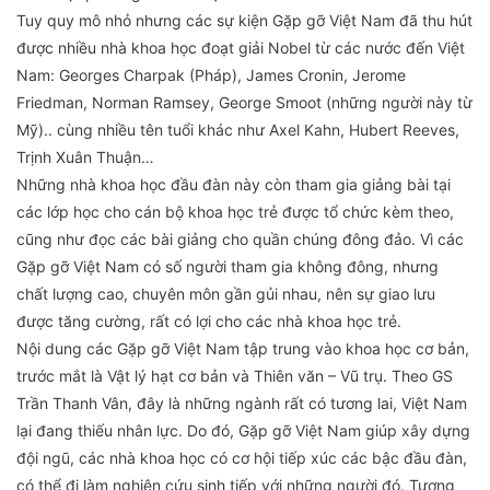
Tuy quy mô nhỏ nhưng các sự kiện Gặp gỡ Việt Nam đã thu hút
được nhiều nhà khoa học đoạt giải Nobel từ các nước đến Việt
Nam: Georges Charpak (Pháp), James Cronin, Jerome
Friedman, Norman Ramsey, George Smoot (những người này từ
Mỹ).. cùng nhiều tên tuổi khác như Axel Kahn, Hubert Reeves,
Trịnh Xuân Thuận…
Những nhà khoa học đầu đàn này còn tham gia giảng bài tại
các lớp học cho cán bộ khoa học trẻ được tổ chức kèm theo,
cũng như đọc các bài giảng cho quần chúng đông đảo. Vì các
Gặp gỡ Việt Nam có số người tham gia không đông, nhưng
chất lượng cao, chuyên môn gần gủi nhau, nên sự giao lưu
được tăng cường, rất có lợi cho các nhà khoa học trẻ.
Nội dung các Gặp gỡ Việt Nam tập trung vào khoa học cơ bản,
trước mắt là Vật lý hạt cơ bản và Thiên văn – Vũ trụ. Theo GS
Trần Thanh Vân, đây là những ngành rất có tương lai, Việt Nam
lại đang thiếu nhân lực. Do đó, Gặp gỡ Việt Nam giúp xây dựng
đội ngũ, các nhà khoa học có cơ hội tiếp xúc các bậc đầu đàn,
có thể đi làm nghiên cứu sinh tiếp với những người đó. Tương