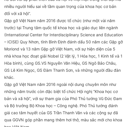
nhiều người hiểu sai về tầm quan trọng của khoa học cơ bản
đối với xã hội”.
Gặp gỡ Việt Nam năm 2016 được tổ chức (như một vài năm
trước) tại Trung tâm quốc tế khoa học và giáo dục liên ngành
(International Center for Interdisciplinary Science and Education
– ICISE) Quy Nhơn, tỉnh Bình Định đánh dấu 50 năm các Gặp gỡ
Moriond và 13 năm Gặp gỡ Việt Nam, với sự hiện diện của 5
nhà khoa học đoạt giải Nobel (2 Vật lý, 1 Hóa học, 1 Kinh tế và 1
Hòa bình), cùng GS.VS Nguyễn Văn Hiệu, GS Ngô Bảo Châu,
GS Lê Kim Ngọc, GS Đàm Thanh Sơn, và những người đầu đàn
khác.
Gặp gỡ Việt Nam năm 2016 ngoài nội dung chuyên môn như
những năm trước còn đặc biệt tổ chức Hội nghị “Khoa học cơ
bản và xã hội”, với sự tham gia của Phó Thủ tướng Vũ Đức Đam
và Bộ trưởng Bộ Khoa học – Công nghệ. Phó Thủ tướng đánh
giá cao tâm huyết của GS Trần Thanh Vân và các cộng sự đã
qua GGVN góp phần mang thêm hơi thở, màu sắc mới cho khoa
học Việt Nam.