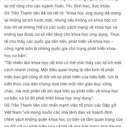
lai mở rộng cho các ngành Toán, Tin, Sinh học, Sức khỏe.
GS Trần Thanh Vân đã nói rất rõ: “Khoa học ứng dụng đã mang
lại những lợi ích trước mắt, nhưng nếu không có khoa học cơ
bản thì sẽ không thể có các cuộc cách mạng về khoa học và
không tạo được cơ sở nền tảng cho khoa học ứng dụng. Thực
tế cho thấy các quốc gia tiên tiến, phát triển về khoa học –
công nghệ luôn là những quốc gia chú trọng phát triển khoa
học cơ bản”.
“Tất nhiên làm khoa học rất khó có thể nhìn thấy các lợi ích một
cách nhanh chóng. Một điều quan trọng là nền kinh tế phát
triển bao giờ cũng đi đôi với sự phát triển của hiểu biết, tức là
kiến thức của dân chúng dựa trên một nền giáo dục vững
chắc, mà một phần rất lớn dựa trên sự phát triển về khoa học
cơ bản, và từ đó phát triển khoa học ứng dụng”.
GS Trần Thanh Vân còn nhấn mạnh việc tổ chức các Gặp gỡ
Việt Nam “với mong muốn các nhà lãnh đạo và hoạch định
chính sách không quên khoa học cơ bản và tầm quan trọng của
nó đối với sự phát triển của xã hội về mọi mặt trong thời đại mà