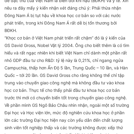
đề đặc thù của Việt Nam là biến đổi khí hậu (BĐKH) và y tế. Xin
nêu ra đây mấy ý kiến nhận xét đáng chú ý: Phải thừa nhận
Đông Nam Á bị tụt hậu về khoa học cơ bản so với các nước
phát triển, trong khi Đông Nam Á rất dễ bị tổn thương bởi
BĐKH.
“Khọc cơ bản ở Việt Nam phát triển rất chậm” đó là ý kiến của
GS David Gross, Nobel Vật lý 2004. Ông cho biết thêm là có tìm
hiểu và rất ngạc nhiên khi biết Việt Nam chỉ dành một phần rất
nhỏ GDP đầu tư cho R&D: tỷ lệ này là 0,21%, chỉ ngang ngửa
Campuchia, thấp hơn Ấn Độ 5 lần, Trung Quốc – 10 lần, và Hàn
Quốc – tới 20 lần. GS David Gross cho rằng không thể chỉ tập
trung vào chuyển giao công nghệ mà không đầu tư vào khoa
học cơ bản. Thực tế cho thấy phải đầu tư khoa học cơ bản
trước thì mới có chuyển biến tốt trong chuyển giao công nghệ.
Về phần mình GS Ngô Bảo Châu nhìn nhận, ngoài một số trường
Đại học và Học viện lớn, mức độ nghiên cứu khoa học ở phần
lớn các trường Đại học hiện nay còn yếu dẫn đến chất lượng
sinh viên tốt nghiệp thấp và các trường không được xếp thứ