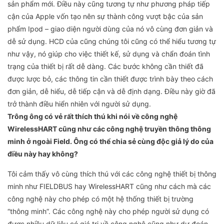
sản phẩm mới. Điều này cũng tương tự như phương pháp tiếp
cận của Apple vốn tạo nên sự thành công vượt bậc của sản
phẩm Ipod – giao diện người dùng của nó vô cùng đơn giản và
dễ sử dụng. HCD của cũng chúng tôi cũng có thể hiểu tương tự
như vậy, nó giúp cho việc thiết kế, sử dụng và chẩn đoán tình
trạng của thiết bị rất dễ dàng. Các bước không cần thiết đã
được lược bỏ, các thông tin cần thiết được trình bày theo cách
đơn giản, dễ hiểu, dễ tiếp cận và dễ định dạng. Điều này giờ đã
trở thành điều hiển nhiên với người sử dụng.
Trông ông có vẻ rất thích thú khi nói về công nghệ
WirelessHART cũng như các công nghệ truyền thông thông
minh ở ngoài Field. Ông có thể chia sẻ cùng độc giả lý do của
điều này hay không?
Tôi cảm thấy vô cùng thích thú với các công nghệ thiết bị thông
minh như FIELDBUS hay WirelessHART cũng như cách mà các
công nghệ này cho phép có một hệ thống thiết bị trường
“thông minh”. Các công nghệ này cho phép người sử dụng có
được nhiều dữ liệu có giá trị về công nghệ cũng như dự đoán