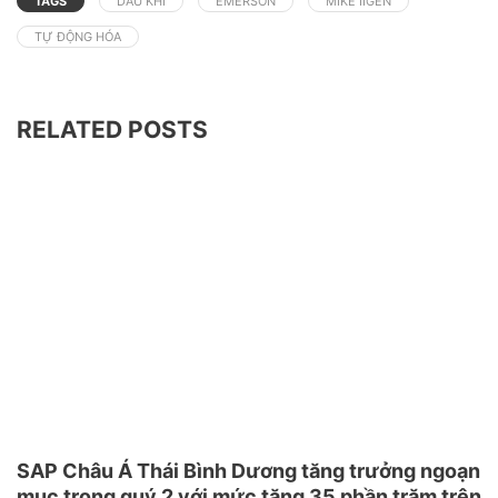
TAGS
DẦU KHÍ
EMERSON
MIKE IIGEN
TỰ ĐỘNG HÓA
RELATED POSTS
SAP Châu Á Thái Bình Dương tăng trưởng ngoạn
mục trong quý 2 với mức tăng 35 phần trăm trên