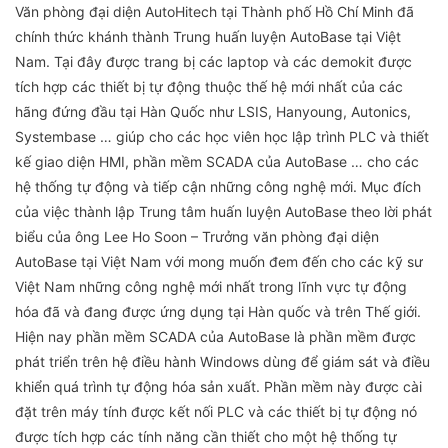
Văn phòng đại diện AutoHitech tại Thành phố Hồ Chí Minh đã
chính thức khánh thành Trung huấn luyện AutoBase tại Việt
Nam. Tại đây được trang bị các laptop và các demokit được
tích hợp các thiết bị tự động thuộc thế hệ mới nhất của các
hãng đứng đầu tại Hàn Quốc như LSIS, Hanyoung, Autonics,
Systembase … giúp cho các học viên học lập trình PLC và thiết
kế giao diện HMI, phần mềm SCADA của AutoBase … cho các
hệ thống tự động và tiếp cận những công nghệ mới. Mục đích
của việc thành lập Trung tâm huấn luyện AutoBase theo lời phát
biểu của ông Lee Ho Soon – Trưởng văn phòng đại diện
AutoBase tại Việt Nam với mong muốn đem đến cho các kỹ sư
Việt Nam những công nghệ mới nhất trong lĩnh vực tự động
hóa đã và đang được ứng dụng tại Hàn quốc và trên Thế giới.
Hiện nay phần mềm SCADA của AutoBase là phần mềm được
phát triển trên hệ điều hành Windows dùng để giám sát và điều
khiển quá trình tự động hóa sản xuất. Phần mềm này được cài
đặt trên máy tính được kết nối PLC và các thiết bị tự động nó
được tích hợp các tính năng cần thiết cho một hệ thống tự