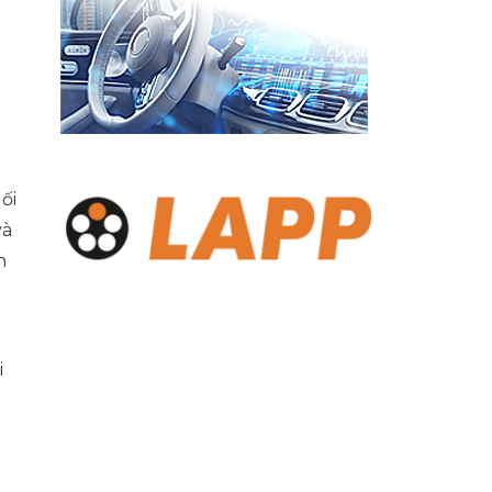
ối
à
h
i