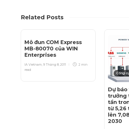
Related Posts
Mô đun COM Express
MB-80070 của WIN
Enterprises
IA Vietnam
,
9 Tháng 8, 2011
2 min
read
Công c
Dự báo 
trưởng 
tần tro
từ 5,26
lên 7,0
2030