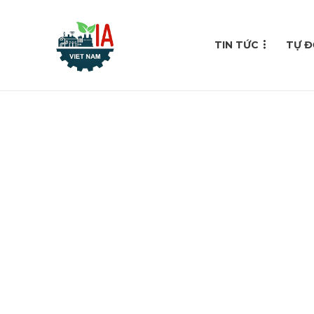
TIN TỨC
TỰ Đ