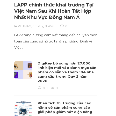
LAPP chính thức khai trương Tại
Nhà 
Việt Nam Sau Khi Hoàn Tất Hợp
liệu
Nhất Khu Vực Đông Nam Á
hiểu
IA VIETNAM
,
6 Tháng 8, 2026
0
IA VIET
LAPP tăng cường cam kết mang đến chuyên môn
Tái cấu
toàn cầu cùng sự hỗ trợ tại địa phương, Định Vị
sự hiểu
Việt…
DigiKey bổ sung hơn 27.000
linh kiện mới vào danh mục sản
phẩm có sẵn và thêm 104 nhà
cung cấp trong Quý 2 năm
2026
0
8
Phân tích thị trường của các
hãng có sản phẩm cung cấp
giải pháp giám sát điện năng