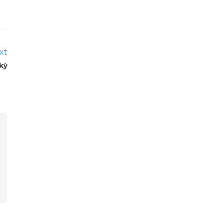
xt
kỳ