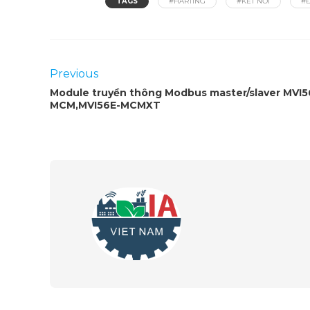
TAGS
#HARTING
#KẾT NỐI
#Đ
Previous
Module truyền thông Modbus master/slaver MVI5
MCM,MVI56E-MCMXT