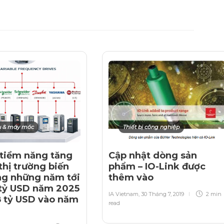
ụ & máy móc
Thiết bị công nghiệp
tiềm năng tăng
Cập nhật dòng sản
thị trường biến
phẩm – IO-Link được
ng những năm tới
thêm vào
 tỷ USD năm 2025
IA Vietnam
,
30 Tháng 7, 2019
2 min
8 tỷ USD vào năm
read