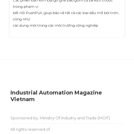
Các phiên bản kim loại gồ ghề bao gồm cả ba kích thước
trong phạm vi
kết nối PushPull, giúp bảo vệ tất cả các loại dầu mỡ bôi trơn,
cũng như
các dung môi trong các môi trường công nghiệp
Industrial Automation Magazine
Vietnam
Sponsored by: Ministry Of Industry and Trade (MOIT)
All rights reserved of