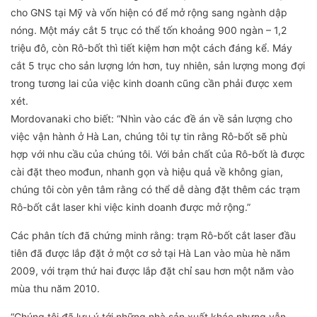
cho GNS tại Mỹ và vốn hiện có để mở rộng sang ngành dập
nóng. Một máy cắt 5 trục có thể tốn khoảng 900 ngàn – 1,2
triệu đô, còn Rô-bốt thì tiết kiệm hơn một cách đáng kể. Máy
cắt 5 trục cho sản lượng lớn hơn, tuy nhiên, sản lượng mong đợi
trong tương lai của việc kinh doanh cũng cần phải được xem
xét.
Mordovanaki cho biết: “Nhìn vào các đề án về sản lượng cho
việc vận hành ở Hà Lan, chúng tôi tự tin rằng Rô-bốt sẽ phù
hợp với nhu cầu của chúng tôi. Với bản chất của Rô-bốt là được
cài đặt theo mođun, nhanh gọn và hiệu quả về không gian,
chúng tôi còn yên tâm rằng có thể dễ dàng đặt thêm các trạm
Rô-bốt cắt laser khi việc kinh doanh được mở rộng.”
Các phân tích đã chứng minh rằng: trạm Rô-bốt cắt laser đầu
tiên đã được lắp đặt ở một cơ sở tại Hà Lan vào mùa hè năm
2009, với trạm thứ hai được lắp đặt chỉ sau hơn một năm vào
mùa thu năm 2010.
“Chúng tôi đã lưu ý tới những nhà sản xuất khác nhưng vẫn