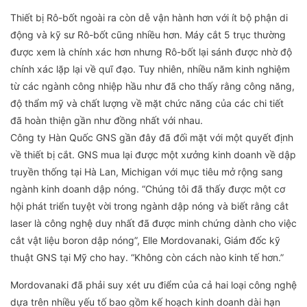
Thiết bị Rô-bốt ngoài ra còn dễ vận hành hơn với ít bộ phận di
động và kỹ sư Rô-bốt cũng nhiều hơn. Máy cắt 5 trục thường
được xem là chính xác hơn nhưng Rô-bốt lại sánh được nhờ độ
chính xác lặp lại về quĩ đạo. Tuy nhiên, nhiều năm kinh nghiệm
từ các ngành công nhiệp hầu như đã cho thấy rằng công năng,
độ thẩm mỹ và chất lượng về mặt chức năng của các chi tiết
đã hoàn thiện gần như đồng nhất với nhau.
Công ty Hàn Quốc GNS gần đây đã đối mặt với một quyết định
về thiết bị cắt. GNS mua lại được một xưởng kinh doanh về dập
truyền thống tại Hà Lan, Michigan với mục tiêu mở rộng sang
ngành kinh doanh dập nóng. “Chúng tôi đã thấy được một cơ
hội phát triển tuyệt vời trong ngành dập nóng và biết rằng cắt
laser là công nghệ duy nhất đã được minh chứng dành cho việc
cắt vật liệu boron dập nóng”, Elle Mordovanaki, Giám đốc kỹ
thuật GNS tại Mỹ cho hay. “Không còn cách nào kinh tế hơn.”
Mordovanaki đã phải suy xét ưu điểm của cả hai loại công nghệ
dựa trên nhiều yếu tố bao gồm kế hoạch kinh doanh dài hạn