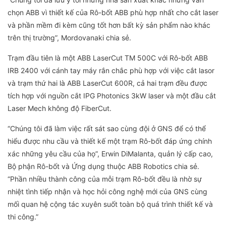
chọn ABB vì thiết kế của Rô-bốt ABB phù hợp nhất cho cắt laser
và phần mềm đi kèm cũng tốt hơn bất kỳ sản phẩm nào khác
trên thị trường”, Mordovanaki chia sẻ.
Trạm đầu tiên là một ABB LaserCut TM 500C với Rô-bốt ABB
IRB 2400 với cánh tay máy rắn chắc phù hợp với việc cắt lasor
và trạm thứ hai là ABB LaserCut 600R, cả hai trạm đều được
tích hợp với nguồn cắt IPG Photonics 3kW laser và một đầu cắt
Laser Mech không độ FiberCut.
“Chúng tôi đã làm việc rất sát sao cùng đội ở GNS để có thể
hiểu được nhu cầu và thiết kế một trạm Rô-bốt đáp ứng chính
xác những yêu cầu của họ”, Erwin DiMalanta, quản lý cấp cao,
Bộ phận Rô-bốt và Ứng dụng thuộc ABB Robotics chia sẻ.
“Phần nhiều thành công của mỗi trạm Rô-bốt đều là nhờ sự
nhiệt tình tiếp nhận và học hỏi công nghệ mới của GNS cùng
mối quan hệ cộng tác xuyên suốt toàn bộ quá trình thiết kế và
thi công.”