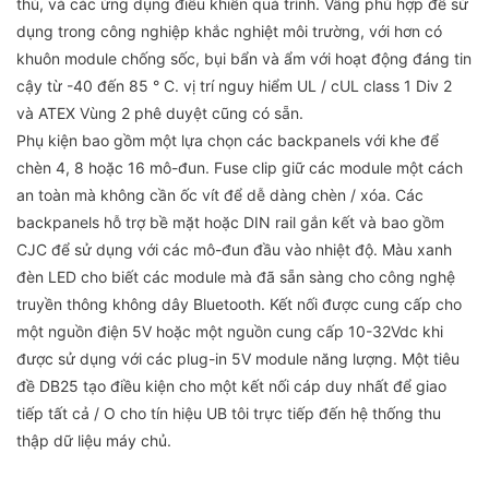
thủ, và các ứng dụng điều khiển quá trình. Vâng phù hợp để sử
dụng trong công nghiệp khắc nghiệt môi trường, với hơn có
khuôn module chống sốc, bụi bẩn và ẩm với hoạt động đáng tin
cậy từ -40 đến 85 ° C. vị trí nguy hiểm UL / cUL class 1 Div 2
và ATEX Vùng 2 phê duyệt cũng có sẵn.
Phụ kiện bao gồm một lựa chọn các backpanels với khe để
chèn 4, 8 hoặc 16 mô-đun. Fuse clip giữ các module một cách
an toàn mà không cần ốc vít để dễ dàng chèn / xóa. Các
backpanels hỗ trợ bề mặt hoặc DIN rail gắn kết và bao gồm
CJC để sử dụng với các mô-đun đầu vào nhiệt độ. Màu xanh
đèn LED cho biết các module mà đã sẵn sàng cho công nghệ
truyền thông không dây Bluetooth. Kết nối được cung cấp cho
một nguồn điện 5V hoặc một nguồn cung cấp 10-32Vdc khi
được sử dụng với các plug-in 5V module năng lượng. Một tiêu
đề DB25 tạo điều kiện cho một kết nối cáp duy nhất để giao
tiếp tất cả / O cho tín hiệu UB tôi trực tiếp đến hệ thống thu
thập dữ liệu máy chủ.