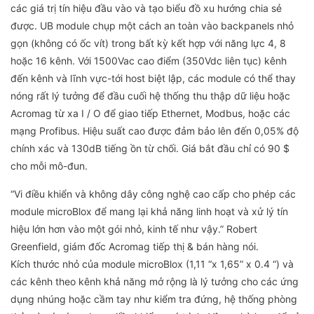
các giá trị tín hiệu đầu vào và tạo biểu đồ xu hướng chia sẻ
được. UB module chụp một cách an toàn vào backpanels nhỏ
gọn (không có ốc vít) trong bất kỳ kết hợp với năng lực 4, 8
hoặc 16 kênh. Với 1500Vac cao điểm (350Vdc liên tục) kênh
đến kênh và lĩnh vực-tới host biệt lập, các module có thể thay
nóng rất lý tưởng để đầu cuối hệ thống thu thập dữ liệu hoặc
Acromag từ xa I / O để giao tiếp Ethernet, Modbus, hoặc các
mạng Profibus. Hiệu suất cao được đảm bảo lên đến 0,05% độ
chính xác và 130dB tiếng ồn từ chối. Giá bắt đầu chỉ có 90 $
cho mỗi mô-đun.
“Vi điều khiển và không dây công nghệ cao cấp cho phép các
module microBlox để mang lại khả năng linh hoạt và xử lý tín
hiệu lớn hơn vào một gói nhỏ, kinh tế như vậy.” Robert
Greenfield, giám đốc Acromag tiếp thị & bán hàng nói.
Kích thước nhỏ của module microBlox (1,11 “x 1,65” x 0.4 “) và
các kênh theo kênh khả năng mở rộng là lý tưởng cho các ứng
dụng nhúng hoặc cầm tay như kiểm tra đứng, hệ thống phòng