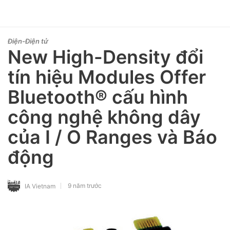
Điện-Điện tử
New High-Density đổi
tín hiệu Modules Offer
Bluetooth® cấu hình
công nghệ không dây
của I / O Ranges và Báo
động
9 năm trước
IA Vietnam