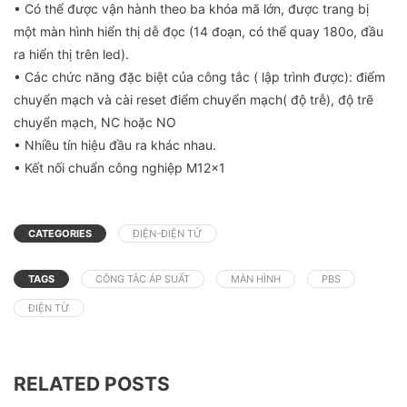
• Có thể được vận hành theo ba khóa mã lớn, được trang bị
một màn hình hiển thị dễ đọc (14 đoạn, có thể quay 180o, đầu
ra hiển thị trên led).
• Các chức năng đặc biệt của công tắc ( lập trình được): điểm
chuyển mạch và cài reset điểm chuyển mạch( độ trễ), độ trẽ
chuyển mạch, NC hoặc NO
• Nhiều tín hiệu đầu ra khác nhau.
• Kết nối chuẩn công nghiệp M12x1
CATEGORIES
ĐIỆN-ĐIỆN TỬ
TAGS
CÔNG TẮC ÁP SUẤT
MÀN HÌNH
PBS
ĐIỆN TỪ
RELATED POSTS