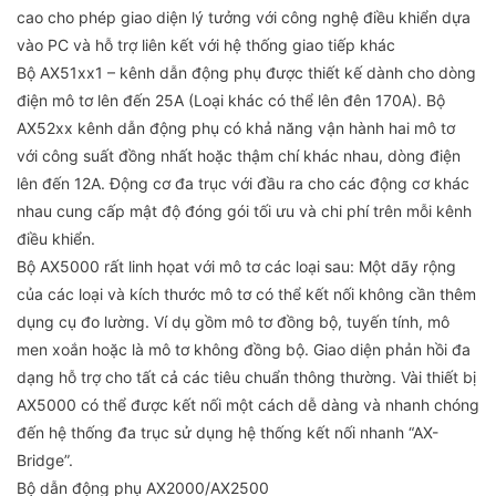
cao cho phép giao diện lý tưởng với công nghệ điều khiển dựa
vào PC và hỗ trợ liên kết với hệ thống giao tiếp khác
Bộ AX51xx1 – kênh dẫn động phụ được thiết kế dành cho dòng
điện mô tơ lên đến 25A (Loại khác có thể lên đên 170A). Bộ
AX52xx kênh dẫn động phụ có khả năng vận hành hai mô tơ
với công suất đồng nhất hoặc thậm chí khác nhau, dòng điện
lên đến 12A. Động cơ đa trục với đầu ra cho các động cơ khác
nhau cung cấp mật độ đóng gói tối ưu và chi phí trên mỗi kênh
điều khiển.
Bộ AX5000 rất linh họat với mô tơ các loại sau: Một dãy rộng
của các loại và kích thước mô tơ có thể kết nối không cần thêm
dụng cụ đo lường. Ví dụ gồm mô tơ đồng bộ, tuyến tính, mô
men xoắn hoặc là mô tơ không đồng bộ. Giao diện phản hồi đa
dạng hỗ trợ cho tất cả các tiêu chuẩn thông thường. Vài thiết bị
AX5000 có thể được kết nối một cách dễ dàng và nhanh chóng
đến hệ thống đa trục sử dụng hệ thống kết nối nhanh “AX-
Bridge”.
Bộ dẫn động phụ AX2000/AX2500