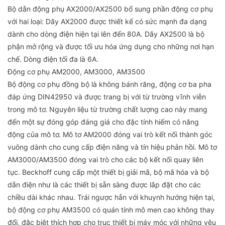
Bộ dẫn động phụ AX2000/AX2500 bổ sung phần động cơ phụ
với hai loại: Dãy AX2000 được thiết kế có sức mạnh đa dạng
dành cho dòng điện hiện tại lên đến 80A. Dãy AX2500 là bộ
phận mở rộng và được tối ưu hóa ứng dụng cho những nơi hạn
chế. Dòng điện tối đa là 6A.
Động cơ phụ AM2000, AM3000, AM3500
Bộ động cơ phụ đồng bộ là không bánh răng, động cơ ba pha
đáp ứng DIN42950 và được trang bị với từ trường vĩnh viễn
trong mô tơ. Nguyên liệu từ trường chất lượng cao này mang
đến một sự đóng góp đáng giá cho đặc tính hiếm có năng
động của mô tơ. Mô tơ AM2000 đóng vai trò kết nối thành góc
vuông dành cho cung cấp điện năng và tín hiệu phản hồi. Mô tơ
AM3000/AM3500 đóng vai trò cho các bộ kết nối quay liên
tục. Beckhoff cung cấp một thiết bị giải mã, bộ mã hóa và bộ
dẫn điện như là các thiết bị sẵn sàng được lắp đặt cho các
chiều dài khác nhau. Trái ngược hẳn với khuynh hướng hiện tại,
bộ động cơ phụ AM3500 có quán tính mô men cao không thay
đổi, đặc biệt thích hợp cho trục thiết bị máy móc với những yêu