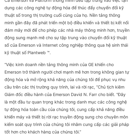
Cả Emerson và Platform thông minh đều tập trung vào việc tận
dụng các công nghệ tự động hóa để thúc đẩy chuyển đổi kỹ
thuật số trong thị trường cuối cùng của họ. Nền tảng thông
minh gần đây đã phát triển một bộ điều khiển và thiết bị kết nối
đám mây mới để cho phép các nhà máy thông minh hơn, truyền
động sung mạnh mẽ cho sự tập trung vào chuyển đổi kỹ thuật
số của Emerson và Internet công nghiệp thông qua hệ sinh thái
kỹ thuật số Plantweb ™.
“Việc kinh doanh nền tảng thông minh của GE khiến cho
Emerson trở thành người chơi mạnh mẽ hơn trong không gian tự
động hóa và mở rộng khả năng của chúng tôi để phục vụ nhu
cầu trên các thị trường quy trình, lai và rời rạc, ”Chủ tịch kiêm
Giám đốc điều hành của Emerson David N. Farr cho biết. “Đây
là một đầu tư quan trọng khác trong danh mục các công nghệ
tự động hóa toàn cầu của chúng tôi, cung cấp khả năng điều
khiển máy và thiết bị rời rạc truyền động sung cho chuyên môn
kiểm soát quy trình của chúng tôi nhằm cung cấp các giải pháp
tốt hơn cho khách hàng của chúng tôi.”