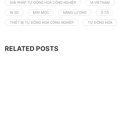
GIẢI PHÁP TỰ ĐỘNG HOÁ CÔNG NGHIỆP
IA VIETNAM
IN 3D
MÁY MÓC
NĂNG LƯỢNG
Ô TÔ
THIẾT BỊ TỰ ĐỘNG HOÁ CÔNG NGHIỆP
TỰ ĐỘNG HÓA
RELATED POSTS