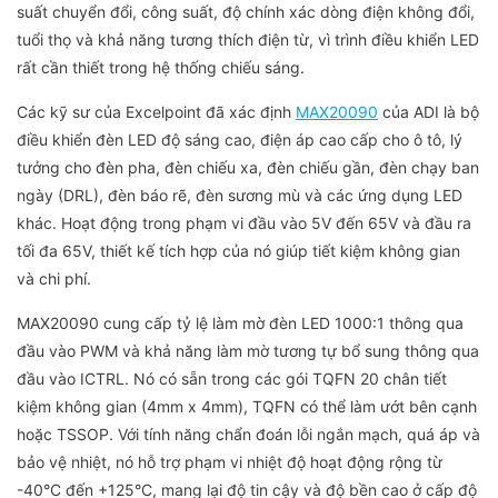
suất chuyển đổi, công suất, độ chính xác dòng điện không đổi,
tuổi thọ và khả năng tương thích điện từ, vì trình điều khiển LED
rất cần thiết trong hệ thống chiếu sáng.
Các kỹ sư của Excelpoint đã xác định
MAX20090
của ADI là bộ
điều khiển đèn LED độ sáng cao, điện áp cao cấp cho ô tô, lý
tưởng cho đèn pha, đèn chiếu xa, đèn chiếu gần, đèn chạy ban
ngày (DRL), đèn báo rẽ, đèn sương mù và các ứng dụng LED
khác. Hoạt động trong phạm vi đầu vào 5V đến 65V và đầu ra
tối đa 65V, thiết kế tích hợp của nó giúp tiết kiệm không gian
và chi phí.
MAX20090 cung cấp tỷ lệ làm mờ đèn LED 1000:1 thông qua
đầu vào PWM và khả năng làm mờ tương tự bổ sung thông qua
đầu vào ICTRL. Nó có sẵn trong các gói TQFN 20 chân tiết
kiệm không gian (4mm x 4mm), TQFN có thể làm ướt bên cạnh
hoặc TSSOP. Với tính năng chẩn đoán lỗi ngắn mạch, quá áp và
bảo vệ nhiệt, nó hỗ trợ phạm vi nhiệt độ hoạt động rộng từ
-40°C đến +125°C, mang lại độ tin cậy và độ bền cao ở cấp độ