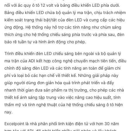
nối với ắc quy ô tô 12 volt và bảng điều khiển LED phía dưới.
Bảng điều khiển LED chứa bộ quản lý ma trận, chịu trách nhiệm
kiểm soát trạng thái bật/tắt của đèn LED và cung cấp các hiệu
ứng động. Hệ thống này hỗ trợ các tính năng như chùm sáng
thích ứng cho hệ thống chiếu sáng phía trước và phía sau, đèn
báo rẽ tuần tự và hình ảnh động cho phép.
Trình điều khiển đèn LED chiếu sáng bên ngoài và bộ quản lý
ma trận của ADI kết hợp công nghệ chuyển mạch tiên tiến, điều
chỉnh độ sáng đèn LED và các tính năng an toàn để giảm chi
phí và loại bỏ các hạn chế về thiết kế. Những giải pháp này
giúp người dùng đơn giản hóa quá trình phát triển và đẩy
nhanh thời gian đưa sản phẩm ra thị trường, cho phép các nhà
thiết kế ánh sáng tập trung vào việc nâng cao hiệu suất, tính
thẩm mỹ và tính nghệ thuật của hệ thống chiếu sáng ô tô hiện
nay.
Excelpoint là nhà phân phối linh kiện điện tử với hơn 30 năm
hợp tác với ADI, đã phát triển nhiều giải pháp và lấy khách