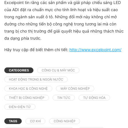
Excelpoint tin rằng các sản phẩm và giải pháp chiếu sáng LED
của ADI đặt ra chuẩn mực cho tính linh hoạt và hiệu suất cao
trong ngành sản xuất ô tô. Những đổi mới này không chỉ mở
đường cho những tiến bộ công nghệ trong tương lai mà còn
trang bị cho thị trường để giải quyết hiệu quả những thách thức
đa dạng phía trước.
Hãy truy cập để biết thêm chi tiết:
http://www.excelpoint.com/
CATEGORIES
CÔNG CỤ & MÁY MÓC
HOẠT ĐỘNG TRONG & NGOÀI NƯỚC
KHOA HỌC & CÔNG NGHỆ
MÁY CÔNG NGHIỆP
THIẾT BỊ CÔNG NGHIỆP
TIN TỨC
TỰ ĐỘNG HÓA
ĐIỆN-ĐIỆN TỬ
TAGS
CƠ KHÍ
CÔNG NGHIỆP