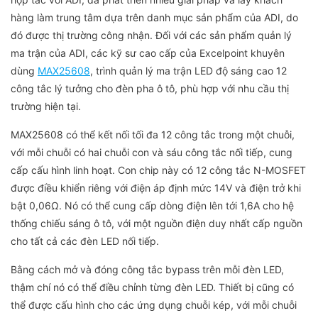
hàng làm trung tâm dựa trên danh mục sản phẩm của ADI, do
đó được thị trường công nhận. Đối với các sản phẩm quản lý
ma trận của ADI, các kỹ sư cao cấp của Excelpoint khuyên
dùng
MAX25608
, trình quản lý ma trận LED độ sáng cao 12
công tắc lý tưởng cho đèn pha ô tô, phù hợp với nhu cầu thị
trường hiện tại.
MAX25608 có thể kết nối tối đa 12 công tắc trong một chuỗi,
với mỗi chuỗi có hai chuỗi con và sáu công tắc nối tiếp, cung
cấp cấu hình linh hoạt. Con chip này có 12 công tắc N-MOSFET
được điều khiển riêng với điện áp định mức 14V và điện trở khi
bật 0,06Ω. Nó có thể cung cấp dòng điện lên tới 1,6A cho hệ
thống chiếu sáng ô tô, với một nguồn điện duy nhất cấp nguồn
cho tất cả các đèn LED nối tiếp.
Bằng cách mở và đóng công tắc bypass trên mỗi đèn LED,
thậm chí nó có thể điều chỉnh từng đèn LED. Thiết bị cũng có
thể được cấu hình cho các ứng dụng chuỗi kép, với mỗi chuỗi