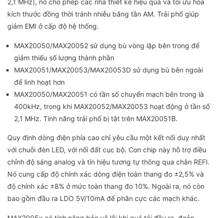
2,1 MHz), nó cho phép các nhà thiết kế hiệu quả và tối ưu hóa
kích thước đồng thời tránh nhiễu băng tần AM. Trải phổ giúp
giảm EMI ở cấp độ hệ thống.
MAX20050/MAX20052 sử dụng bù vòng lặp bên trong để
giảm thiểu số lượng thành phần
MAX20051/MAX20053/MAX20053D sử dụng bù bên ngoài
để linh hoạt hơn
MAX20050/MAX20051 có tần số chuyển mạch bên trong là
400kHz, trong khi MAX20052/MAX20053 hoạt động ở tần số
2,1 MHz. Tính năng trải phổ bị tắt trên MAX20051B.
Quy định dòng điện phía cao chỉ yêu cầu một kết nối duy nhất
với chuỗi đèn LED, với nối đất cục bộ. Con chip này hỗ trợ điều
chỉnh độ sáng analog và tín hiệu tương tự thông qua chân REFI.
Nó cung cấp độ chính xác dòng điện toàn thang đo ±2,5% và
độ chính xác ±8% ở mức toàn thang đo 10%. Ngoài ra, nó còn
bao gồm đầu ra LDO 5V/10mA để phân cực các mạch khác.
MAX2005x có tính năng bảo vệ lỗi khi quá tải đầu ra, đoản