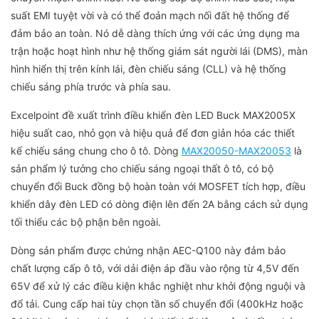
suất EMI tuyệt vời và có thể đoản mạch nối đất hệ thống để
đảm bảo an toàn. Nó dễ dàng thích ứng với các ứng dụng ma
trận hoặc hoạt hình như hệ thống giám sát người lái (DMS), màn
hình hiển thị trên kính lái, đèn chiếu sáng (CLL) và hệ thống
chiếu sáng phía trước và phía sau.
Excelpoint đề xuất trình điều khiển đèn LED Buck MAX2005X
hiệu suất cao, nhỏ gọn và hiệu quả để đơn giản hóa các thiết
kế chiếu sáng chung cho ô tô. Dòng
MAX20050-MAX20053
là
sản phẩm lý tưởng cho chiếu sáng ngoại thất ô tô, có bộ
chuyển đổi Buck đồng bộ hoàn toàn với MOSFET tích hợp, điều
khiển dây đèn LED có dòng điện lên đến 2A bằng cách sử dụng
tối thiểu các bộ phận bên ngoài.
Dòng sản phẩm được chứng nhận AEC-Q100 này đảm bảo
chất lượng cấp ô tô, với dải điện áp đầu vào rộng từ 4,5V đến
65V để xử lý các điều kiện khắc nghiệt như khởi động nguội và
đổ tải. Cung cấp hai tùy chọn tần số chuyển đổi (400kHz hoặc