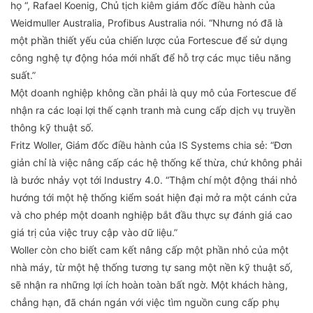
họ “, Rafael Koenig, Chủ tịch kiêm giám đốc điều hành của
Weidmuller Australia, Profibus Australia nói. “Nhưng nó đã là
một phần thiết yếu của chiến lược của Fortescue để sử dụng
công nghệ tự động hóa mới nhất để hỗ trợ các mục tiêu năng
suất.”
Một doanh nghiệp không cần phải là quy mô của Fortescue để
nhận ra các loại lợi thế cạnh tranh mà cung cấp dịch vụ truyền
thông kỹ thuật số.
Fritz Woller, Giám đốc điều hành của IS Systems chia sẻ: “Đơn
giản chỉ là việc nâng cấp các hệ thống kế thừa, chứ không phải
là bước nhảy vọt tới Industry 4.0. “Thậm chí một động thái nhỏ
hướng tới một hệ thống kiểm soát hiện đại mở ra một cánh cửa
và cho phép một doanh nghiệp bắt đầu thực sự đánh giá cao
giá trị của việc truy cập vào dữ liệu.”
Woller còn cho biết cam kết nâng cấp một phần nhỏ của một
nhà máy, từ một hệ thống tương tự sang một nền kỹ thuật số,
sẽ nhận ra những lợi ích hoàn toàn bất ngờ. Một khách hàng,
chẳng hạn, đã chán ngán với việc tìm nguồn cung cấp phụ