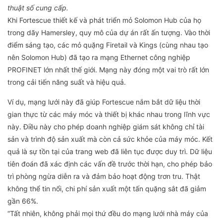
thuật số cung cấp.
Khi Fortescue thiết kế và phát triển mỏ Solomon Hub của họ
trong dãy Hamersley, quy mô của dự án rất ấn tượng. Vào thời
điểm sáng tạo, các mỏ quặng Firetail và Kings (cùng nhau tạo
nên Solomon Hub) đã tạo ra mạng Ethernet công nghiệp
PROFINET lớn nhất thế giới. Mạng này đóng một vai trò rất lớn
trong cải tiến năng suất và hiệu quả.
Ví dụ, mạng lưới này đã giúp Fortescue nắm bắt dữ liệu thời
gian thực từ các máy móc và thiết bị khác nhau trong lĩnh vực
này. Điều này cho phép doanh nghiệp giám sát không chỉ tài
sản và trình độ sản xuất mà còn cả sức khỏe của máy móc. Kết
quả là sự tồn tại của trang web đã liên tục được duy trì. Dữ liệu
tiên đoán đã xác định các vấn đề trước thời hạn, cho phép bảo
trì phòng ngừa diễn ra và đảm bảo hoạt động trơn tru. Thật
không thể tin nổi, chi phí sản xuất một tấn quặng sắt đã giảm
gần 66%.
“Tất nhiên, không phải mọi thứ đều do mạng lưới nhà máy của