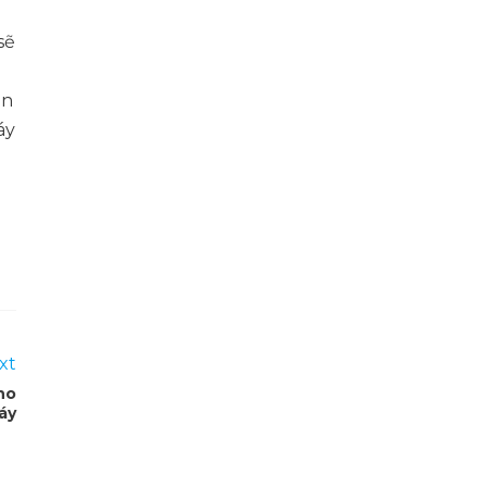
sẽ
ên
áy
xt
ho
áy