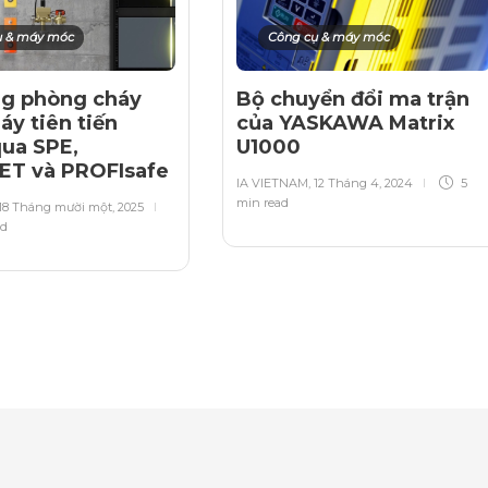
ụ & máy móc
Công cụ & máy móc
ng phòng cháy
Bộ chuyển đổi ma trận
áy tiên tiến
của YASKAWA Matrix
ua SPE,
U1000
ET và PROFIsafe
IA VIETNAM
,
12 Tháng 4, 2024
5
min
read
18 Tháng mười một, 2025
ad