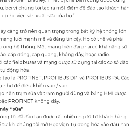
ens và Allen Bradley. Thiết bị chế biến cũng được cung
, bởi vì chúng tôi tạo ra một điểm để đào tạo khách hà
 bị cho việc sản xuất sữa của họ.”
ày càng trở nên quan trọng trong bất kỳ hệ thống lớn
 mạng lưới mạnh mẽ và đáng tin cậy. Họ có thể và phải
 trong hệ thống. Một mạng hiện đại phải có khả năng sử
ào: cáp đồng, cáp quang, không dây, hoặc radio.
các fieldbuses và mạng được sử dụng tại các cơ sở đào
 tự động hóa.
 đào tạo là PROFINET, PROFIBUS DP, và PROFIBUS PA. Cá
ụ như để điều khiển van / van.
tạo nên trạm sữa và trạm người dùng và bảng HMI được
hoặc PROFINET không dây.
máy “sữa”
húng tôi đã đào tạo được rất nhiều người từ khách hàng
ể từ khi chúng tôi mở Học viện Tự động hóa vào đầu nă