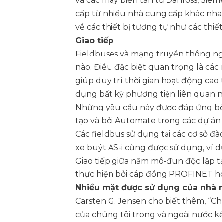
và các máy biến tần từ Danfoss, Siem
cấp từ nhiều nhà cung cấp khác nhau
về các thiết bị tương tự như các thiết
Giao tiếp
Fieldbuses và mạng truyền thông ng
nào. Điều đặc biệt quan trọng là các
giúp duy trì thời gian hoạt động cao
dụng bất kỳ phương tiện liên quan n
Những yêu cầu này được đáp ứng bởi 
tạo và bởi Automate trong các dự án
Các fieldbus sử dụng tại các cơ sở
xe buýt AS-i cũng được sử dụng, ví d
Giao tiếp giữa năm mô-đun độc lập 
thực hiện bởi cáp đồng PROFINET 
Nhiều mặt được sử dụng của nhà 
Carsten G. Jensen cho biết thêm, “C
của chúng tôi trong và ngoài nước k