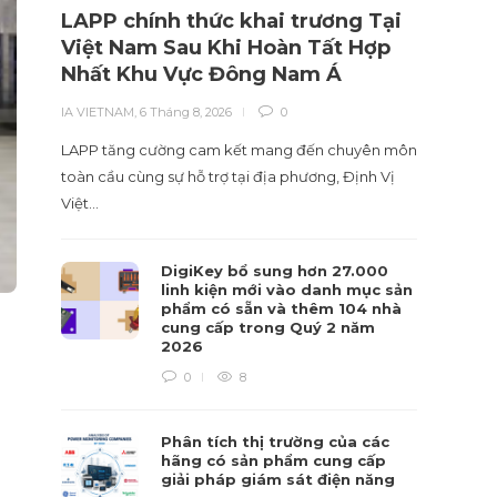
LAPP chính thức khai trương Tại
Nhà 
Việt Nam Sau Khi Hoàn Tất Hợp
liệu
Nhất Khu Vực Đông Nam Á
hiểu
IA VIETNAM
,
6 Tháng 8, 2026
0
IA VIET
LAPP tăng cường cam kết mang đến chuyên môn
Tái cấu
toàn cầu cùng sự hỗ trợ tại địa phương, Định Vị
sự hiểu
Việt…
DigiKey bổ sung hơn 27.000
linh kiện mới vào danh mục sản
phẩm có sẵn và thêm 104 nhà
cung cấp trong Quý 2 năm
2026
0
8
Phân tích thị trường của các
hãng có sản phẩm cung cấp
giải pháp giám sát điện năng