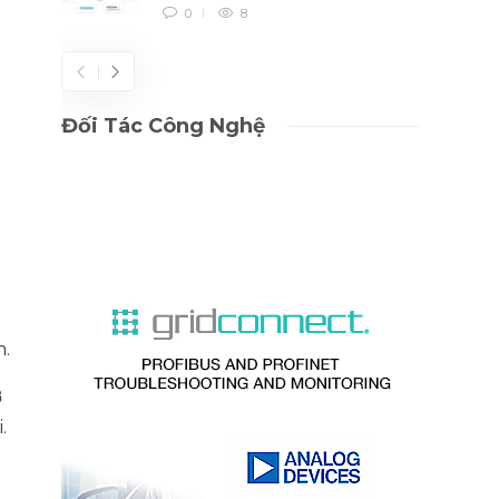
0
8
Đối Tác Công Nghệ
m.
ờ
.