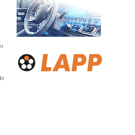
ầu
bị