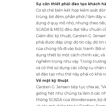
Sự cần thiết phải đào tạo khách h
Cơ sở chế biến kết hợp kiểm soát dò
trùng, bể đệm, phân phối / làm đầy v
dựng ở quy mô nhỏ, nhưng theo tiêu c
SCADA & MES) đều đạt tiêu chuẩn công
Giám đốc kỹ thuật, Carsten G. Jensen
phải được đáp ứng: độ tin cậy, độ tin 
của chúng tôi đi vào bức tranh. Bởi 
dụng thiết bị một cách chính xác, và
nghiêm trọng như vậy. Trong trường hợ
và có thể sử dụng các công cụ chẩn đo
sở đào tạo như thế này phải có khả nă
Về mặt kỹ thuật
Carsten G. Jensen tiếp tục chia sẻ, “
giống hệt như chúng ta làm ở các nh
thống SCADA của Wonderware, bộ điề