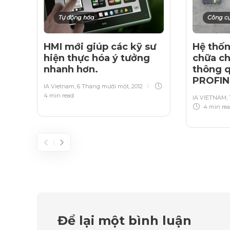
Tự động hóa
Công c
HMI mới giúp các kỹ sư
Hệ thố
hiện thực hóa ý tưởng
chữa ch
nhanh hơn.
thông q
PROFIN
IA Vietnam
,
6 Tháng mười một, 2012
4 min
read
IA VIETNAM
,
4 min
re
Để lại một bình luận