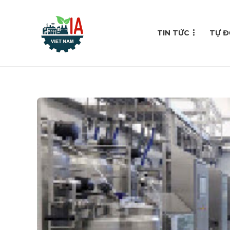
TIN TỨC
TỰ Đ