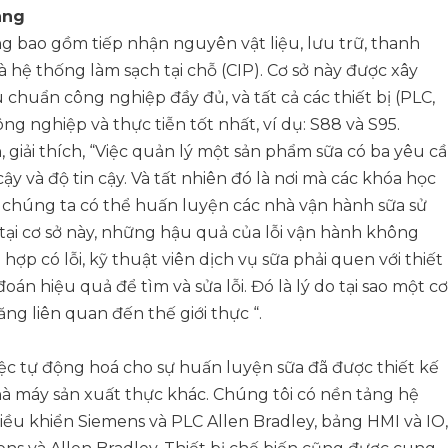
àng
ng bao gồm tiếp nhận nguyên vật liệu, lưu trữ, thanh
à hệ thống làm sạch tại chỗ (CIP). Cơ sở này được xây
huẩn công nghiệp đầy đủ, và tất cả các thiết bị (PLC,
 nghiệp và thực tiễn tốt nhất, ví dụ: S88 và S95.
, giải thích, “Việc quản lý một sản phẩm sữa có ba yêu c
cậy và độ tin cậy. Và tất nhiên đó là nơi mà các khóa học
vì chúng ta có thể huấn luyện các nhà vận hành sữa sử
 tại cơ sở này, những hậu quả của lỗi vận hành không
p có lỗi, kỹ thuật viên dịch vụ sữa phải quen với thiết 
án hiệu quả để tìm và sửa lỗi. Đó là lý do tại sao một cơ
ng liên quan đến thế giới thực “.
Việc tự động hoá cho sự huấn luyện sữa đã được thiết kế
à máy sản xuất thực khác. Chúng tôi có nền tảng hệ
u khiển Siemens và PLC Allen Bradley, bảng HMI và IO,