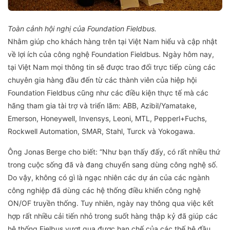
Toàn cảnh hội nghị của Foundation Fieldbus.
Nhằm giúp cho khách hàng trên tại Việt Nam hiểu và cập nhật
về lợi ích của công nghệ Foundation Fieldbus. Ngày hôm nay,
tại Việt Nam mọi thông tin sẽ được trao đổi trực tiếp cùng các
chuyên gia hàng đầu đến từ các thành viên của hiệp hội
Foundation Fieldbus cũng như các điều kiện thực tế mà các
hãng tham gia tài trợ và triển lãm: ABB, Azibil/Yamatake,
Emerson, Honeywell, Invensys, Leoni, MTL, Pepperl+Fuchs,
Rockwell Automation, SMAR, Stahl, Turck và Yokogawa.
Ông Jonas Berge cho biết: “Như bạn thấy đấy, có rất nhiều thứ
trong cuộc sống đã và đang chuyển sang dùng công nghệ số.
Do vậy, không có gì là ngạc nhiên các dự án của các ngành
công nghiệp đã dùng các hệ thống điều khiển công nghệ
ON/OF truyền thống. Tuy nhiên, ngày nay thông qua việc kết
hợp rất nhiều cải tiến nhỏ trong suốt hàng thập kỷ đã giúp các
hệ thống Fielbus vượt qua được hạn chế của các thế hệ đầu