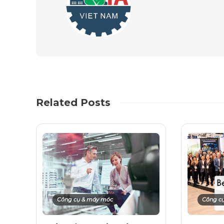
Related Posts
Công cụ & máy móc
Công c