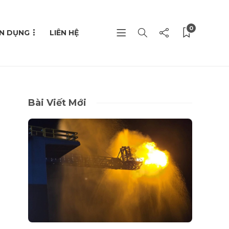
0
N DỤNG
LIÊN HỆ
Bài Viết Mới