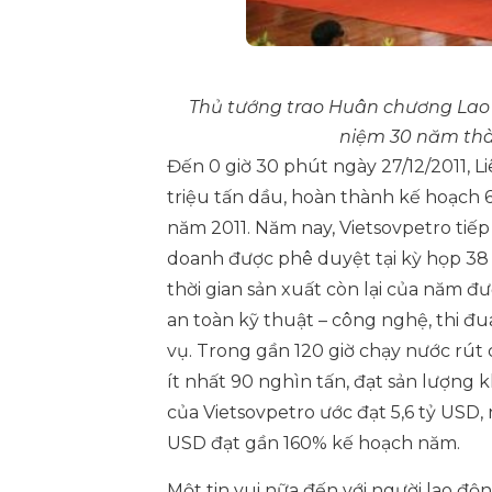
Thủ tướng trao Huân chương Lao 
niệm 30 năm thà
Đến 0 giờ 30 phút ngày 27/12/2011, L
triệu tấn dầu, hoàn thành kế hoạch 6
năm 2011. Năm nay, Vietsovpetro tiếp
doanh được phê duyệt tại kỳ họp 38 H
thời gian sản xuất còn lại của năm đ
an toàn kỹ thuật – công nghệ, thi đua
vụ. Trong gần 120 giờ chạy nước rút 
ít nhất 90 nghìn tấn, đạt sản lượng 
của Vietsovpetro ước đạt 5,6 tỷ USD,
USD đạt gần 160% kế hoạch năm.
Một tin vui nữa đến với người lao độn