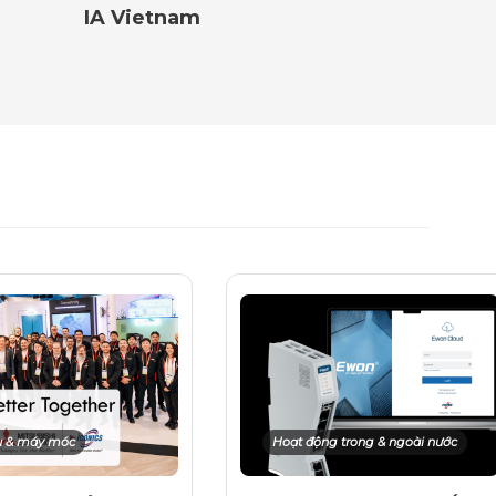
IA Vietnam
ụ & máy móc
Hoạt động trong & ngoài nước