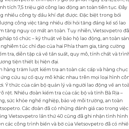
h tích 7,5 triệu giờ công lao động an toàn tiên tục. Đây
g nhiều công ty dầu khí đạt được. Đặc biệt trong bối
 lượng công việc tăng nhiều đòi hỏi tăng đáng kế số lao
àm tăng nguy cơ mất an toàn. Tuy nhiên, Vietsovpetro đã
 pháp tổ chức – kỹ thuật về bảo hộ lao động, an toàn sản
 nghiêm túc chỉ đạo của hai Phía tham gia, tăng cường
m tra, diễn tập cả về tần suất, quy mô, tính chất và trìn
g tiện thiết bị hiện đại.
n hàng trăm lượt kiểm tra an toàn các cấp và hàng chục
 ứng cứu sự cố quy mô khác nhau trên mọi loại hình cô
ơi. Ý thức của cán bộ quản lý và người lao động về an to
õ rệt. Nhiều đoàn kiểm tra của các bộ và tỉnh Bà Rịa –
ng, sức khỏe nghề nghiệp, bảo vệ môi trường, an toàn
sopetro. Các đoàn đã có những đánh giá cao trong việc
ồng Vietsovpetro lần thứ 40 cũng đã ghi nhận tình hình
ên các công trình biển và bờ của Vietsovpetro đã có nhi