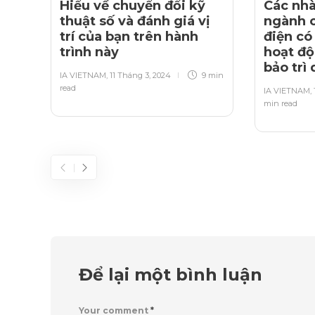
Hiểu về chuyển đổi kỹ
Các nhà
thuật số và đánh giá vị
ngành 
trí của bạn trên hành
điện có
trình này
hoạt đ
bảo trì
IA VIETNAM
,
11 Tháng 3, 2024
9 min
read
IA VIETNAM
,
min
read
Để lại một bình luận
Your comment
*