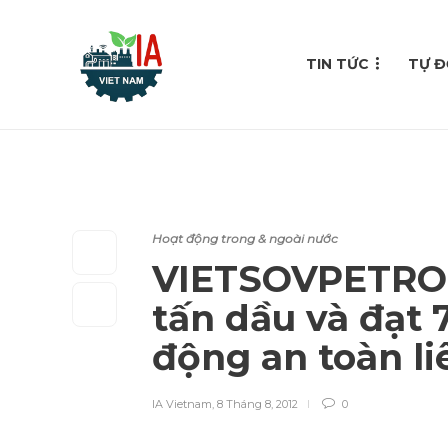
TIN TỨC
TỰ Đ
Hoạt động trong & ngoài nước
VIETSOVPETRO k
tấn dầu và đạt 7
động an toàn li
IA Vietnam
,
8 Tháng 8, 2012
0