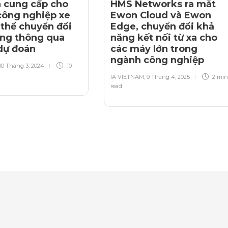
 cung cấp cho
HMS Networks ra mắt
công nghiệp xe
Ewon Cloud và Ewon
 thể chuyển đổi
Edge, chuyển đổi khả
ộng thông qua
năng kết nối từ xa cho
 dự đoán
các máy lớn trong
ngành công nghiệp
10 Tháng 3, 2024
10
IA VIETNAM
,
9 Tháng 4, 2025
2 min
read