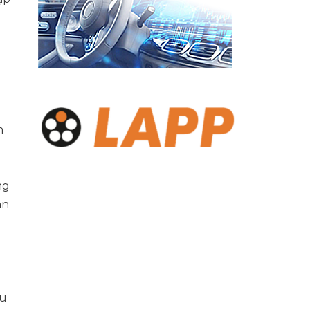
h
ng
àn
ều