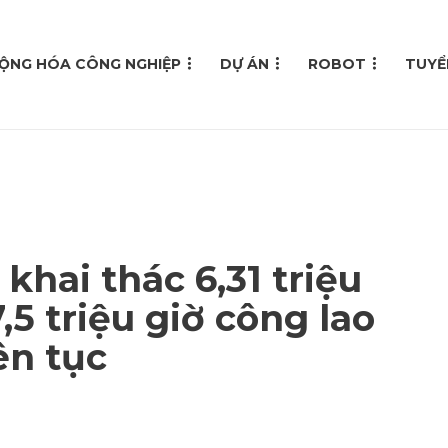
ỘNG HÓA CÔNG NGHIỆP
DỰ ÁN
ROBOT
TUYỂ
hai thác 6,31 triệu
,5 triệu giờ công lao
ên tục