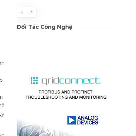
Đối Tác Công Nghệ
nh
ảo
êm
hô
tỷ
ập