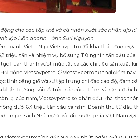
động cho các tập thể và cá nhân xuất sắc nhân dịp kỉ
nh lập Liên doanh – ảnh Suri Nguyen.
iên doanh Việt – Nga Vietsovpetro đã khai thác được 6,31
,2 triệu tấn và nhiệm vụ bổ sung 110 nghìn tấn dầu của
 tục hoàn thành vượt mức tất cả các chỉ tiêu sản xuất ki
ội đồng Vietsovpetro. Ở Vietsovpetro từ thời điểm này,
ược tính bằng giờ với sự tập trung chỉ đạo cao độ, đảm b
 khẩn trương, sôi nổi trên các công trình và căn cứ dịch
còn lại của năm, Vietsovpetro sẽ phấn đấu khai thác th
không dưới 6,4 triệu tấn dầu cả năm. Doanh thu từ dầu t
 nộp ngân sách Nhà nước và lợi nhuận phía Việt Nam 3,3 
g Vietsovpetro: tính đến 9 giờ 55 phút ngày 26/12/2011, t