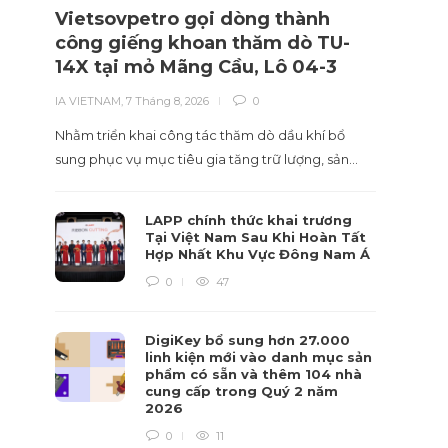
Vietsovpetro gọi dòng thành
Phân
công giếng khoan thăm dò TU-
có s
14X tại mỏ Mãng Cầu, Lô 04-3
giám
IA VIETNAM
,
7 Tháng 8, 2026
0
IA VIET
Nhằm triển khai công tác thăm dò dầu khí bổ
Xu hướ
sung phục vụ mục tiêu gia tăng trữ lượng, sản…
nghiệp,
LAPP chính thức khai trương
Tại Việt Nam Sau Khi Hoàn Tất
Hợp Nhất Khu Vực Đông Nam Á
0
47
DigiKey bổ sung hơn 27.000
linh kiện mới vào danh mục sản
phẩm có sẵn và thêm 104 nhà
cung cấp trong Quý 2 năm
2026
0
11