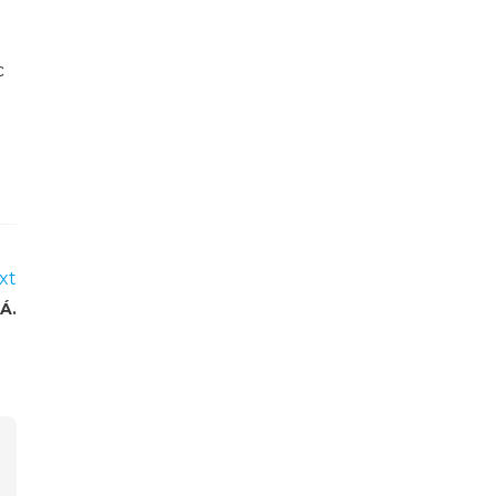
c
xt
Á.