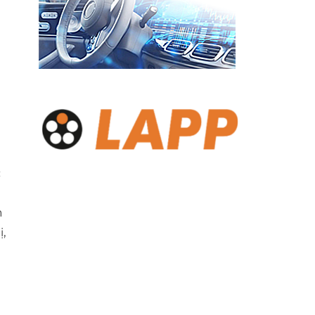
c
n
,