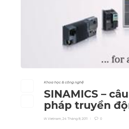
Khoa học & công nghệ
SINAMICS – câu t
pháp truyền đ
IA Vietnam
,
24 Tháng 8, 2011
0