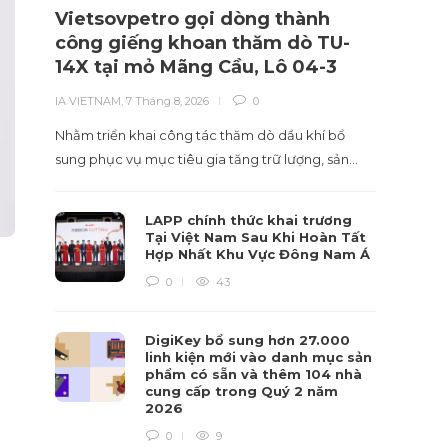
Vietsovpetro gọi dòng thành
Phân
công giếng khoan thăm dò TU-
có s
14X tại mỏ Mãng Cầu, Lô 04-3
giám
IA VIETNAM
,
7 Tháng 8, 2026
0
IA VIET
Nhằm triển khai công tác thăm dò dầu khí bổ
Xu hướ
sung phục vụ mục tiêu gia tăng trữ lượng, sản…
nghiệp,
LAPP chính thức khai trương
Tại Việt Nam Sau Khi Hoàn Tất
Hợp Nhất Khu Vực Đông Nam Á
0
43
DigiKey bổ sung hơn 27.000
linh kiện mới vào danh mục sản
phẩm có sẵn và thêm 104 nhà
cung cấp trong Quý 2 năm
2026
0
9