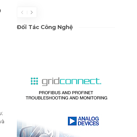
m
Đối Tác Công Nghệ
ụ;
và