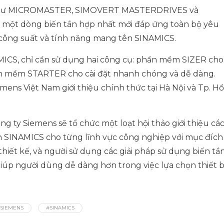
i như MICROMASTER, SIMOVERT MASTERDRIVES và
 một dòng biến tần hợp nhất mới đáp ứng toàn bộ yêu
 công suất và tính năng mang tên SINAMICS.
MICS, chỉ cần sử dụng hai công cụ: phần mềm SIZER cho
ần mềm STARTER cho cài đặt nhanh chóng và dễ dàng.
ens Việt Nam giới thiệu chính thức tại Hà Nội và Tp. Hồ
g ty Siemens sẽ tổ chức một loạt hội thảo giới thiệu cá
n SINAMICS cho từng lĩnh vực công nghiệp với mục đích
thiết kế, và người sử dụng các giải pháp sử dụng biến tầ
úp người dùng dễ dàng hơn trong việc lựa chọn thiết bị
SIEMENS
#SINAMICS