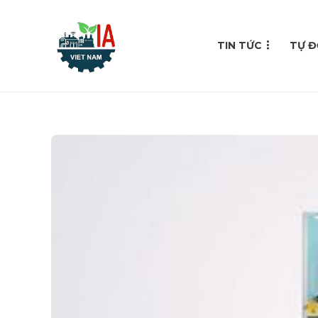
TIN TỨC
TỰ Đ