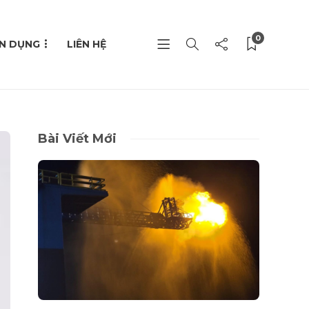
0
N DỤNG
LIÊN HỆ
Bài Viết Mới