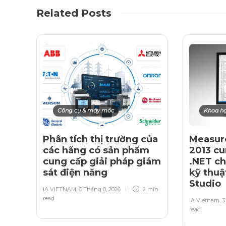
Related Posts
Công cụ & máy móc
Khoa họ
Phân tích thị trường của
Measur
các hãng có sản phẩm
2013 cu
cung cấp giải pháp giám
.NET c
sát điện năng
kỹ thuậ
Studio
IA VIETNAM
,
6 Tháng 8, 2026
2 min
read
IA Vietnam
,
3
read