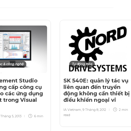
c & công nghệ
Tự động hóa
ement Studio
SK 540E: quản lý tác vụ
ng cấp công cụ
liên quan đến truyền
ho các ứng dụng
động không cần thiết bị
t trong Visual
điều khiển ngoại vi
IA Vietnam
,
9 Tháng 8, 2012
2 min
read
 Tháng 5, 2013
6 min