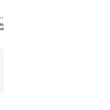
xt
đô
iới