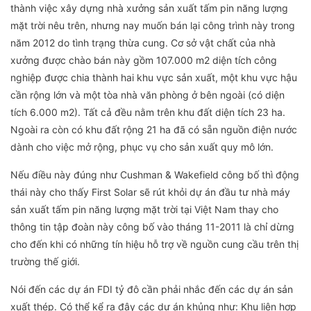
thành việc xây dựng nhà xưởng sản xuất tấm pin năng lượng
mặt trời nêu trên, nhưng nay muốn bán lại công trình này trong
năm 2012 do tình trạng thừa cung. Cơ sở vật chất của nhà
xưởng được chào bán này gồm 107.000 m2 diện tích công
nghiệp được chia thành hai khu vực sản xuất, một khu vực hậu
cần rộng lớn và một tòa nhà văn phòng ở bên ngoài (có diện
tích 6.000 m2). Tất cả đều nằm trên khu đất diện tích 23 ha.
Ngoài ra còn có khu đất rộng 21 ha đã có sẵn nguồn điện nước
dành cho việc mở rộng, phục vụ cho sản xuất quy mô lớn.
Nếu điều này đúng như Cushman & Wakefield công bố thì động
thái này cho thấy First Solar sẽ rút khỏi dự án đầu tư nhà máy
sản xuất tấm pin năng lượng mặt trời tại Việt Nam thay cho
thông tin tập đoàn này công bố vào tháng 11-2011 là chỉ dừng
cho đến khi có những tín hiệu hỗ trợ về nguồn cung cầu trên thị
trường thế giới.
Nói đến các dự án FDI tỷ đô cần phải nhắc đến các dự án sản
xuất thép. Có thể kể ra đây các dự án khủng như: Khu liên hợp