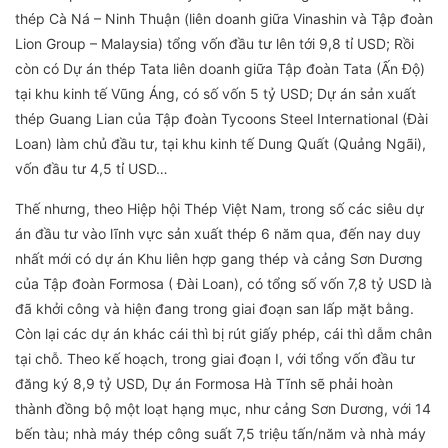
thép Cà Ná – Ninh Thuận (liên doanh giữa Vinashin và Tập đoàn
Lion Group – Malaysia) tổng vốn đầu tư lên tới 9,8 tỉ USD; Rồi
còn có Dự án thép Tata liên doanh giữa Tập đoàn Tata (Ấn Độ)
tại khu kinh tế Vũng Áng, có số vốn 5 tỷ USD; Dự án sản xuất
thép Guang Lian của Tập đoàn Tycoons Steel International (Đài
Loan) làm chủ đầu tư, tại khu kinh tế Dung Quất (Quảng Ngãi),
vốn đầu tư 4,5 tỉ USD…
Thế nhưng, theo Hiệp hội Thép Việt Nam, trong số các siêu dự
án đầu tư vào lĩnh vực sản xuất thép 6 năm qua, đến nay duy
nhất mới có dự án Khu liên hợp gang thép và cảng Sơn Dương
của Tập đoàn Formosa ( Đài Loan), có tổng số vốn 7,8 tỷ USD là
đã khởi công và hiện đang trong giai đoạn san lấp mặt bằng.
Còn lại các dự án khác cái thì bị rút giấy phép, cái thì dẫm chân
tại chỗ. Theo kế hoạch, trong giai đoạn I, với tổng vốn đầu tư
đăng ký 8,9 tỷ USD, Dự án Formosa Hà Tĩnh sẽ phải hoàn
thành đồng bộ một loạt hạng mục, như cảng Sơn Dương, với 14
bến tàu; nhà máy thép công suất 7,5 triệu tấn/năm và nhà máy