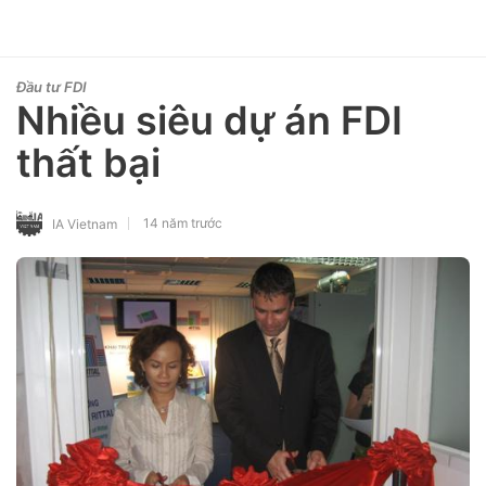
Đầu tư FDI
Nhiều siêu dự án FDI
thất bại
14 năm trước
IA Vietnam