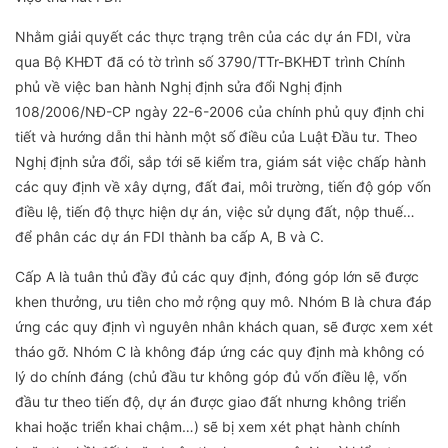
Nhằm giải quyết các thực trạng trên của các dự án FDI, vừa
qua Bộ KHĐT đã có tờ trình số 3790/TTr-BKHĐT trình Chính
phủ về việc ban hành Nghị định sửa đổi Nghị định
108/2006/NĐ-CP ngày 22-6-2006 của chính phủ quy định chi
tiết và hướng dẫn thi hành một số điều của Luật Đầu tư. Theo
Nghị định sửa đổi, sắp tới sẽ kiểm tra, giám sát việc chấp hành
các quy định về xây dựng, đất đai, môi trường, tiến độ góp vốn
điều lệ, tiến độ thực hiện dự án, việc sử dụng đất, nộp thuế…
để phân các dự án FDI thành ba cấp A, B và C.
Cấp A là tuân thủ đầy đủ các quy định, đóng góp lớn sẽ được
khen thưởng, ưu tiên cho mở rộng quy mô. Nhóm B là chưa đáp
ứng các quy định vì nguyên nhân khách quan, sẽ được xem xét
tháo gỡ. Nhóm C là không đáp ứng các quy định mà không có
lý do chính đáng (chủ đầu tư không góp đủ vốn điều lệ, vốn
đầu tư theo tiến độ, dự án được giao đất nhưng không triển
khai hoặc triển khai chậm…) sẽ bị xem xét phạt hành chính