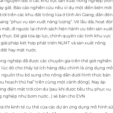
ài nguyên đất ở các khu vực sản xuất nông nghiệp (vốn
ay gắt. Báo cáo nghiên cứu nêu ví dụ một diễn biến mới
rời trên các khu đất trồng lúa ở tỉnh An Giang, dẫn đến
sang “phục vụ sản xuất năng lượng”. Về lâu dài, hoạt độ
 mất, đi ngược lại chính sách hiện hành ưu tiên sản xuất
thực. Để giải tỏa áp lực, chính quyền các tỉnh khu vực
iải pháp kết hợp phát triển NLMT và sản xuất nông
 đất hay mặt nước.
ng nghiệp đã được các chuyên gia trên thế giới nghiên
lúc đó cho thấy lợi ích hàng đầu chính là ứng dụng mô
a nguồn thu bổ sung cho nông dân dưới hình thức bán
thu hoạch thứ hai” trên cùng một cánh đồng). Nay áp
ợng điện mặt trời còn dư (sau khi được tiêu thụ phục vụ
g nghiệp như bơm nước…) sẽ bán cho EVN.
hả thi kinh tế cụ thể của các dự án ứng dụng mô hình sử