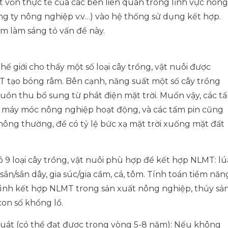
vốn thực tế của các bên liên quan trong lĩnh vực nông
ng ty nông nghiệp v.v…) vào hệ thống sử dụng kết hợp.
m làm sáng tỏ vấn đề này.
ế giới cho thấy một số loại cây trồng, vật nuôi được
T tạo bóng râm. Bên cạnh, năng suất một số cây trồng
ồn thu bổ sung từ phát điện mặt trời. Muốn vậy, các t
để máy móc nông nghiệp hoạt động, và các tấm pin cũng
hông thường, để có tỷ lệ bức xạ mặt trời xuống mặt đất
 9 loại cây trồng, vật nuôi phù hợp để kết hợp NLMT: lú
sắn/sắn dây, gia súc/gia cầm, cá, tôm. Tính toán tiềm năn
ình kết hợp NLMT trong sản xuất nông nghiệp, thủy sả
con số khổng lồ.
quát (có thể đạt được trong vòng 5-8 năm): Nếu không