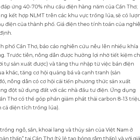
ng đáp ứng 40-70% nhu cầu điện hàng năm của Cần Thơ;
ng kết hợp NLMT trên các khu vực trồng lúa, sẽ có lượ
hụ điện của thành phố. Giá điện theo tính toán của nghi
định.
nh phố Cần Thơ,
báo cáo nghiên cứu nêu lên nhiều khía
. Trước tiên, nông dân được hưởng lợi nhờ tiết kiệm ch
ời tự sản xuất được) và tăng thu nhập từ việc bán điện
ua khác, tăng cơ hội quảng bá và cạnh tranh (sản
ó, nông dân có cơ hội cải tiến phương thức sản xuất
ng đột sử dụng đất với các nhà đầu tư điện. Ứng dụng
n Thơ có thể góp phần giảm phát thải carbon 8-13 triệ
 cả diện tích trồng lúa).
trồng ngô, sắn, khoai lang và thủy sản của Việt Nam ở
ản thấp” tại Cần Thơ (tỷ lệ tạo bóng râm thấp) và với gi