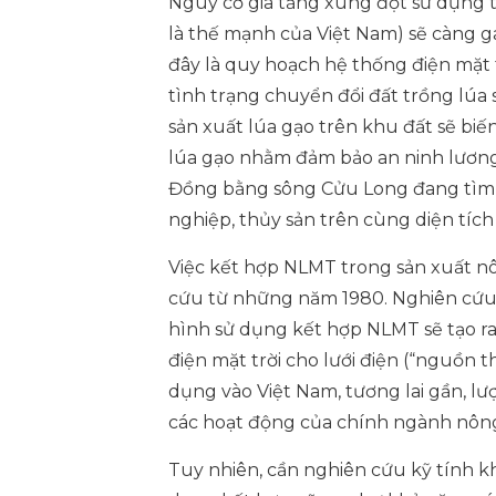
Nguy cơ gia tăng xung đột sử dụng t
là thế mạnh của Việt Nam) sẽ càng g
đây là quy hoạch hệ thống điện mặt t
tình trạng chuyển đổi đất trồng lúa 
sản xuất lúa gạo trên khu đất sẽ biến
lúa gạo nhằm đảm bảo an ninh lương 
Đồng bằng sông Cửu Long đang tìm g
nghiệp, thủy sản trên cùng diện tích
Việc kết hợp NLMT trong sản xuất nô
cứu từ những năm 1980. Nghiên cứu 
hình sử dụng kết hợp NLMT sẽ tạo r
điện
mặt trời cho lưới điện (“nguồn 
dụng vào Việt Nam, tương lai gần, lư
các hoạt động của chính ngành nôn
Tuy nhiên, cần nghiên cứu kỹ tính k