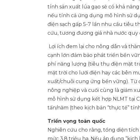
tính sản xuất lúa gạo sẽ có khả nă
nếu tính cả ứng dụng mô hình sử dụ
điện sạch gấp 5-7 lần nhu cầu tiêu t
cứu, tương đương giá nhà nước quy 
Lợi ích đem lại cho nông dân và thà
cạnh lớn đảm bảo phát triển bền vững
phí năng lượng (tiêu thụ điện mặt tr
mặt trời cho lưới điện hay các bên m
xuất/chuỗi cung ứng bền vững). Từ đ
nông nghiệp và cuối cùng là giảm xu
mô hình sử dụng kết hợp NLMT tại Cầ
tấn/năm (theo kịch bản “thực tế” tính
Triển vọng toàn quốc
Nghiên cứu cho rằng, tổng diện tích 
mức 3,8 triệu ha. Nếu áp dụng “kịch b