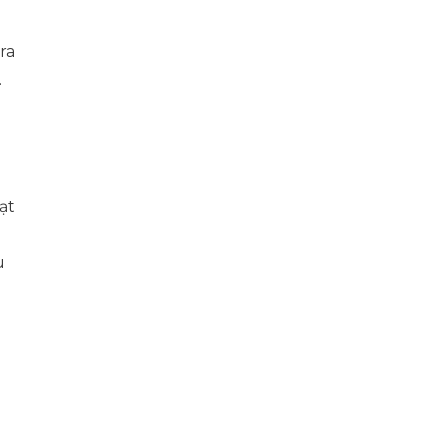
ra
.
ạt
u