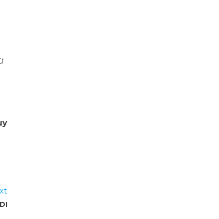
ừ
uy
xt
DI