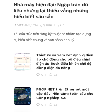
Nhà máy hiện đại: Ngập tràn dữ
Giao
liệu nhưng lại thiếu vắng những
sàng
hiểu biết sâu sắc
IA VIET
IA VIETNAM
,
1 Tháng 8, 2026
0
Trọng t
Tái cấu trúc nền tảng kỹ thuật số nhằm tạo dựng
bảo trì
sự hiểu biết chung về vận hành cho kỷ…
Thiết kế và xem xét định vị điện
áp chủ động cho bộ điều chỉnh
điện áp Buck điều khiển chế độ
dòng điện đa năng
0
35
PROFINET trên Ethernet một
cặp dây: Nền tảng toàn cầu cho
Công nghiệp 4.0
0
65