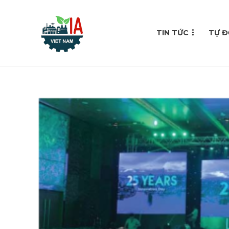
TIN TỨC
TỰ Đ