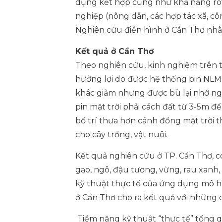
dụng kết hợp cũng như khả năng rót 
nghiệp (nông dân, các hợp tác xã, cô
Nghiên cứu điển hình ở Cần Thơ nhằ
Kết quả ở Cần Thơ
Theo nghiên cứu, kinh nghiệm trên th
hưởng lợi do được hệ thống pin NLM
khác giảm nhưng được bù lại nhờ ngu
pin mặt trời phải cách đất từ 3-5m 
bố trí thưa hơn cánh đồng mặt trời t
cho cây trồng, vật nuôi.
Kết quả nghiên cứu ở TP. Cần Thơ, có
gạo, ngô, đậu tương, vừng, rau xanh, 
kỹ thuật thực tế của ứng dụng mô h
ở Cần Thơ cho ra kết quả với những 
Tiềm năng kỹ thuật “thực tế” tổng 