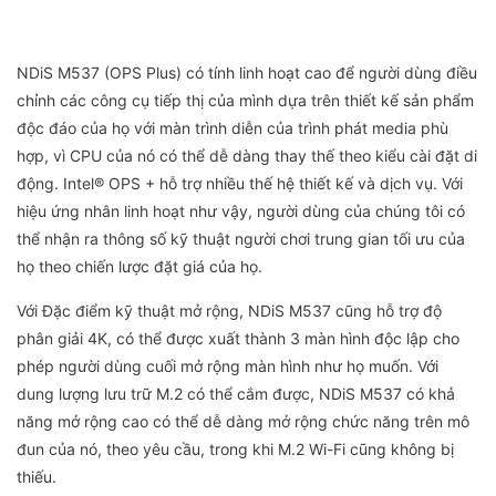
NDiS M537 (OPS Plus) có tính linh hoạt cao để người dùng điều
chỉnh các công cụ tiếp thị của mình dựa trên thiết kế sản phẩm
độc đáo của họ với màn trình diễn của trình phát media phù
hợp, vì CPU của nó có thể dễ dàng thay thế theo kiểu cài đặt di
động. Intel® OPS + hỗ trợ nhiều thế hệ thiết kế và dịch vụ. Với
hiệu ứng nhân linh hoạt như vậy, người dùng của chúng tôi có
thể nhận ra thông số kỹ thuật người chơi trung gian tối ưu của
họ theo chiến lược đặt giá của họ.
Với Đặc điểm kỹ thuật mở rộng, NDiS M537 cũng hỗ trợ độ
phân giải 4K, có thể được xuất thành 3 màn hình độc lập cho
phép người dùng cuối mở rộng màn hình như họ muốn. Với
dung lượng lưu trữ M.2 có thể cắm được, NDiS M537 có khả
năng mở rộng cao có thể dễ dàng mở rộng chức năng trên mô
đun của nó, theo yêu cầu, trong khi M.2 Wi-Fi cũng không bị
thiếu.