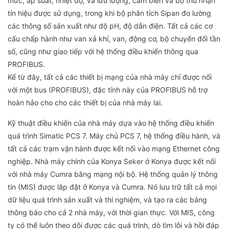
mức, áp suất, nhiệt độ, và lưu lượng, cảm biến và bộ thu nhận
tín hiệu được sử dụng, trong khi bộ phân tích Sipan đo lường
các thông số sản xuất như độ pH, độ dẫn điện. Tất cả các cơ
cấu chấp hành như van xả khí, van, động cơ, bộ chuyển đổi tần
số, cũng như giao tiếp với hệ thống điều khiển thông qua
PROFIBUS.
Kể từ đây, tất cả các thiết bị mạng của nhà máy chỉ được nối
với một bus (PROFIBUS), đặc tính này của PROFIBUS hỗ trợ
hoàn hảo cho cho các thiết bị của nhà máy lai.
Kỹ thuật điều khiển của nhà máy dựa vào hệ thống điều khiển
quá trình Simatic PCS 7. Máy chủ PCS 7, hệ thống điều hành, và
tất cả các trạm vận hành được kết nối vào mạng Ethernet công
nghiệp. Nhà máy chính của Konya Seker ở Konya được kết nối
với nhà máy Cumra bằng mạng nội bộ. Hệ thống quản lý thông
tin (MIS) được lắp đặt ở Konya và Cumra. Nó lưu trữ tất cả mọi
dữ liệu quá trình sản xuất và thí nghiệm, và tạo ra các bảng
thông báo cho cả 2 nhà máy, với thời gian thực. Với MIS, công
ty có thể luôn theo dõi được các quá trình, dò tìm lỗi và hồi đáp