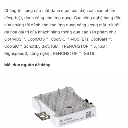
Chúng tôi cung cấp một danh mục toàn diện các sản phẩm
riêng biệt, dành riêng cho ứng dụng. Các công nghệ hàng đầu
của chúng tôi dành cho các ứng dụng năng lượng mặt trời tối
đa hóa giá trị của khách hàng thông qua các sản phẩm như
OptiMOS ™, CoolMOS ™, CoolSiC ™ MOSFETs, CoolGaN ™,
CoolSiC ™ Schottky điốt, IGBT TRENCHSTOP ™ 5, IGBT
Highspeed3, công nghệ TRENCHSTOP ™ IGBT6.
Mô-đun nguồn dễ dàng