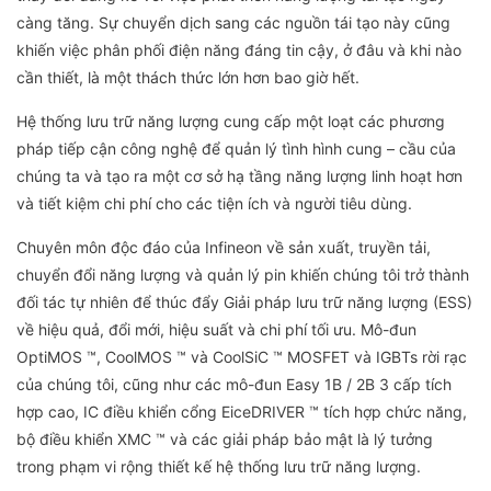
càng tăng. Sự chuyển dịch sang các nguồn tái tạo này cũng
khiến việc phân phối điện năng đáng tin cậy, ở đâu và khi nào
cần thiết, là một thách thức lớn hơn bao giờ hết.
Hệ thống lưu trữ năng lượng cung cấp một loạt các phương
pháp tiếp cận công nghệ để quản lý tình hình cung – cầu của
chúng ta và tạo ra một cơ sở hạ tầng năng lượng linh hoạt hơn
và tiết kiệm chi phí cho các tiện ích và người tiêu dùng.
Chuyên môn độc đáo của Infineon về sản xuất, truyền tải,
chuyển đổi năng lượng và quản lý pin khiến chúng tôi trở thành
đối tác tự nhiên để thúc đẩy Giải pháp lưu trữ năng lượng (ESS)
về hiệu quả, đổi mới, hiệu suất và chi phí tối ưu. Mô-đun
OptiMOS ™, CoolMOS ™ và CoolSiC ™ MOSFET và IGBTs rời rạc
của chúng tôi, cũng như các mô-đun Easy 1B / 2B 3 cấp tích
hợp cao, IC điều khiển cổng EiceDRIVER ™ tích hợp chức năng,
bộ điều khiển XMC ™ và các giải pháp bảo mật là lý tưởng
trong phạm vi rộng thiết kế hệ thống lưu trữ năng lượng.