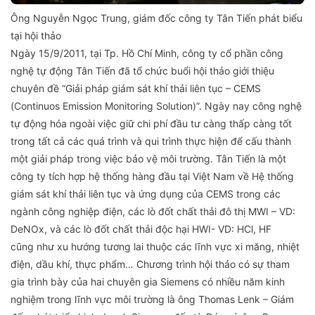
Ông Nguyễn Ngọc Trung, giám đốc công ty Tân Tiến phát biểu
tại hội thảo
Ngày 15/9/2011, tại Tp. Hồ Chí Minh, công ty cổ phần công
nghệ tự động Tân Tiến đã tổ chức buổi hội thảo giới thiệu
chuyên đề “Giải pháp giám sát khí thải liên tục – CEMS
(Continuos Emission Monitoring Solution)”. Ngày nay công nghệ
tự động hóa ngoài việc giữ chi phí đầu tư càng thấp càng tốt
trong tất cả các quá trình và qui trình thực hiện để cấu thành
một giải pháp trong việc bảo vệ môi trường. Tân Tiến là một
công ty tích hợp hệ thống hàng đầu tại Việt Nam về Hệ thống
giám sát khí thải liên tục và ứng dụng của CEMS trong các
ngành công nghiệp điện, các lò đốt chất thải đô thị MWI – VD:
DeNOx, và các lò đốt chất thải độc hại HWI- VD: HCl, HF
cũng như xu hướng tương lai thuộc các lĩnh vực xi măng, nhiệt
điện, dầu khí, thực phẩm… Chương trình hội thảo có sự tham
gia trình bày của hai chuyên gia Siemens có nhiều năm kinh
nghiệm trong lĩnh vực môi trường là ông Thomas Lenk – Giám