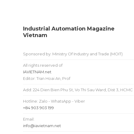
Industrial Automation Magazine
Vietnam
Sponsored by: Ministry Of Industry and Trade (MOIT)
All rights reserved of
IAVIETNAM.net
Editor: Tran Hoai An, Prof
Add: 224 Dien Bien Phu St, Vo Thi Sau Ward, Dist 3, HCMC
Hotline: Zalo - WhatsApp - Viber
+84 903 903 199
Email:
info@iavietnam.net