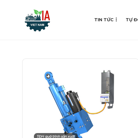
TIN TỨC
TỰ Đ
TĐH quá trình sản xuất