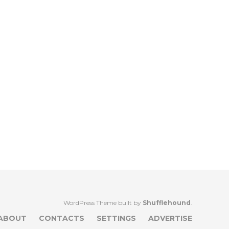
WordPress Theme built by
Shufflehound
.
ABOUT
CONTACTS
SETTINGS
ADVERTISE