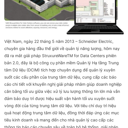
Việt Nam, ngày 22 tháng 5 năm 2013 – Schneider Electric,
chuyên gia hàng đầu thế giới về quản lý năng lượng, hôm nay
đã ra mắt giải pháp StruxureWareTM for Data Centers phiên
bản 2.0, đây là bộ công cụ phần mềm Quản lý Hạ tầng Trung
tâm Dữ liệu (DCIM) tích hợp chuyên dụng để quản lý xuyên
suốt các cấu phần của trung tâm dữ liệu, cung cấp các báo
cáo chi tiết với khuyến nghị giải pháp nhằm giúp doanh nghiệp
cân bằng tối ưu giữa việc xử lý lưu lượng thông tin lớn mà vẫn
đảm bảo duy trì được hiệu suất vận hành tối ưu xuyên suốt
vòng đời của từng trung tâm dữ liệu. Với tiêu chí duy trì hiệu
quả hoạt động trung tâm dữ liệu, đồng thời đáp ứng các mục
tiêu kinh doanh và mang đến cho nhà quản lý cao cấp các
thông tin báo cáo chuyên sâu về toàn bộ hệ thống, giải pháp