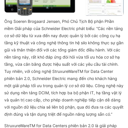
Ông Soeren Brogaard Jensen, Phó Chủ Tịch Bộ phận Phần
mềm Giải pháp của Schneider Electric phát biểu: “Các nền tảng
cơ sở dữ liệu từ xưa đến nay được quản lý bởi các công cụ hạ
tầng kỹ thuật và công nghệ thông tin hệ silo không thực sự gần
gũi và thân thiện đối với các tổng giám đốc điều hành. Với các
nền tảng này, rất khó đáp ứng đòi hỏi vừa tối ưu hóa cơ sở hạ
tầng, vừa cân bằng được hiệu suất với các yêu cầu tài chính.
Tuy nhiên, với công nghệ StruxureWareTM for Data Center
phiên bản 2.0, Schneider Electric mang đến cho khách hàng
một giải pháp tối ưu trong quản lý cơ sở dữ liệu. Công nghệ này
sử dụng nền tảng DCIM, tích hợp ba bộ phận IT, hạ tầng vật lý
và quản trị cao cấp, cho phép doanh nghiệp tiếp cận dễ dàng
với nguồn dữ liệu chia sẻ liên bộ phận, qua đó đưa ra các quyết
định đúng và tận dụng triệt để nguồn năng lượng sẵn có.”
StruxureWareTM for Data Centers phiên bản 2.0 là giải pháp