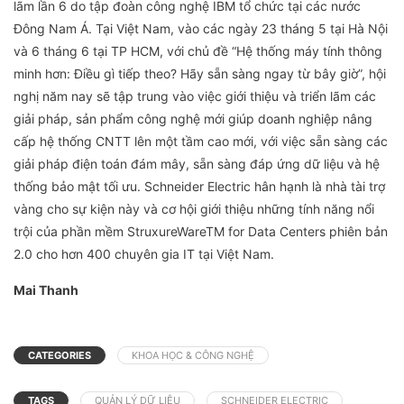
lãm lần 6 do tập đoàn công nghệ IBM tổ chức tại các nước
Đông Nam Á. Tại Việt Nam, vào các ngày 23 tháng 5 tại Hà Nội
và 6 tháng 6 tại TP HCM, với chủ đề “Hệ thống máy tính thông
minh hơn: Điều gì tiếp theo? Hãy sẵn sàng ngay từ bây giờ”, hội
nghị năm nay sẽ tập trung vào việc giới thiệu và triển lãm các
giải pháp, sản phẩm công nghệ mới giúp doanh nghiệp nâng
cấp hệ thống CNTT lên một tầm cao mới, với việc sẵn sàng các
giải pháp điện toán đám mây, sẵn sàng đáp ứng dữ liệu và hệ
thống bảo mật tối ưu. Schneider Electric hân hạnh là nhà tài trợ
vàng cho sự kiện này và cơ hội giới thiệu những tính năng nổi
trội của phần mềm StruxureWareTM for Data Centers phiên bản
2.0 cho hơn 400 chuyên gia IT tại Việt Nam.
Mai Thanh
CATEGORIES
KHOA HỌC & CÔNG NGHỆ
TAGS
QUẢN LÝ DỮ LIỆU
SCHNEIDER ELECTRIC