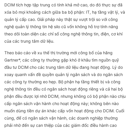
DCIM tích hợp tập trung có tính khả mở cao, do đó thực sự đã
xóa bỏ mọi khoảng cách giữa ba bộ phận: IT, hạ tầng vật lý, và
quản lý cấp cao. Giải pháp này thật sự vượt trội so với công
nghệ quản lý thông tin hệ silo cũ vốn không hỗ trợ tính năng
theo dõi toàn diện các chỉ số công nghệ thông tin, điện, cơ khí
của các trung tâm dữ liệu.
Theo báo cáo về xu thế thị trường mới công bố của hãng
Gartner*, các công ty thường gặp khó ở khâu tìm nguồn quỹ
đầu tư DCIM cho các trung tâm dữ liệu đang hoạt động. Lý do
xoay quanh vấn đề quyền quản lý ngân sách và do ngân sách
các công ty thường eo hẹp. Bộ phận hạ tầng thiết bị và công
nghệ thông tin đều có ngân sách hoạt động riêng và cả hai bộ
phận đều được lợi nhờ DCIM, nhưng không có bộ phận nào chịu
cấp ngân sách vận hành cho hoạt động này; không bên nào
muốn dùng tiền dự án khác cấp vốn hoạt động cho DCIM. Cuối
cùng, để có ngân sách vận hành, các doanh nghiệp thường
phải nhờ đến sự can thiệp của các giám đốc điều hành cao