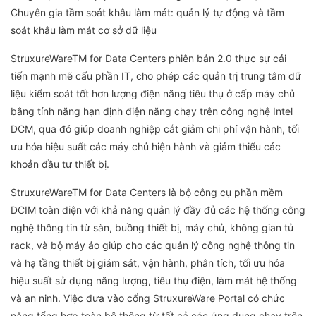
Chuyên gia tầm soát khâu làm mát: quản lý tự động và tầm
soát khâu làm mát cơ sở dữ liệu
StruxureWareTM for Data Centers phiên bản 2.0 thực sự cải
tiến mạnh mẽ cấu phần IT, cho phép các quản trị trung tâm dữ
liệu kiểm soát tốt hơn lượng điện năng tiêu thụ ở cấp máy chủ
bằng tính năng hạn định điện năng chạy trên công nghệ Intel
DCM, qua đó giúp doanh nghiệp cắt giảm chi phí vận hành, tối
ưu hóa hiệu suất các máy chủ hiện hành và giảm thiểu các
khoản đầu tư thiết bị.
StruxureWareTM for Data Centers là bộ công cụ phần mềm
DCIM toàn diện với khả năng quản lý đầy đủ các hệ thống công
nghệ thông tin từ sàn, buồng thiết bị, máy chủ, không gian tủ
rack, và bộ máy ảo giúp cho các quản lý công nghệ thông tin
và hạ tầng thiết bị giám sát, vận hành, phân tích, tối ưu hóa
hiệu suất sử dụng năng lượng, tiêu thụ điện, làm mát hệ thống
và an ninh. Việc đưa vào cổng StruxureWare Portal có chức
năng tổng hợp toàn bộ thông từ tất cả các ứng dụng chạy trên