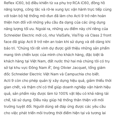
Reflex iC60, bộ điều khiển từ xa phụ trợ RCA iC60, đồng hồ
năng lượng, công tắc và rờ-le xung lực vận hành trực tiếp cùng
với toàn bộ hệ thống mô-đun đã làm cho Acti 9 trở nên hoàn
thiện hơn đối với những yêu cầu đa dạng của các ứng dụng
năng lượng tối ưu. Ngoài ra, những ưu điểm này chỉ riêng của
Schneider Electric mới có, như VisiSafe, VisiTrip và Class 2 front
face đã giúp Acti 9 trở nên an toàn khi sử dụng và dễ dàng khi
bảo trì. “Chúng tôi rất vinh dự được giới thiệu những sản phẩm
mang tính chiến lược của mình cho khách hàng, đặc biệt là
khách hàng tại Việt Nam, đất nước thứ hai mà chúng tôi có trụ
sở tại khu vực Đông Nam Á”, ông Olivier Jacquet, tổng giám
đốc Schneider Electric Việt Nam và Campuchia cho biết.
Acti 9 còn cho phép quản lý xây dựng hiệu quả, giảm thiểu thời
gian chết, và thậm chí có thể giúp doanh nghiệp vận hành hiệu
quả, sản phẩm này được làm từ 100% vật liệu có khả năng tái
chế, tái sử dụng. Điều này giúp hệ thống thân thiện với môi
trường tuyệt đối. Người dùng sẽ đáp ứng được các yêu cầu
cho việc phát triển môi trường thời điểm hiện tại và tương lai