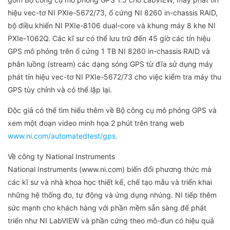
hiệu vec-tơ NI PXIe-5672/73, ổ cứng NI 8260 in-chassis RAID,
bộ điều khiển NI PXIe-8106 dual-core và khung máy 8 khe NI
PXIe-1062Q. Các kĩ sư có thể lưu trữ đến 45 giờ các tín hiệu
GPS mô phỏng trên ổ cứng 1 TB NI 8260 in-chassis RAID và
phân luồng (stream) các dạng sóng GPS từ đĩa sử dụng máy
phát tín hiệu vec-tơ NI PXIe-5672/73 cho việc kiểm tra máy thu
GPS tùy chỉnh và có thể lặp lại.
Độc giả có thể tìm hiểu thêm về Bộ công cụ mô phỏng GPS và
xem một đoạn video minh họa 2 phút trên trang web
www.ni.com/automatedtest/gps.
Về công ty National Instruments
National Instruments (www.ni.com) biến đổi phương thức mà
các kĩ sư và nhà khoa học thiết kế, chế tạo mẫu và triển khai
những hệ thống đo, tự động và ứng dụng nhúng. NI tiếp thêm
sức mạnh cho khách hàng với phần mềm sẵn sàng để phát
triển như NI LabVIEW và phần cứng theo mô-đun có hiệu quả