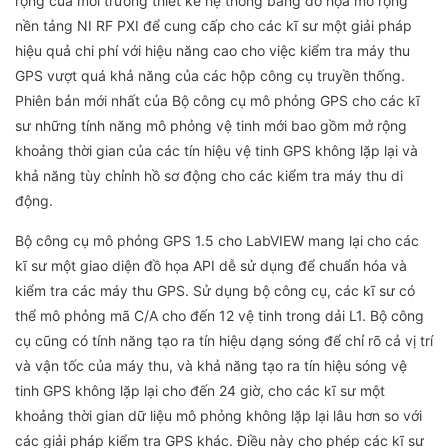
rộng của môi trường thiết kế hệ thống bằng đồ họa mở rộng
nền tảng NI RF PXI để cung cấp cho các kĩ sư một giải pháp
hiệu quả chi phí với hiệu năng cao cho việc kiểm tra máy thu
GPS vượt quá khả năng của các hộp công cụ truyền thống.
Phiên bản mới nhất của Bộ công cụ mô phỏng GPS cho các kĩ
sư những tính năng mô phỏng vệ tinh mới bao gồm mở rộng
khoảng thời gian của các tín hiệu vệ tinh GPS không lặp lại và
khả năng tùy chỉnh hồ sơ động cho các kiểm tra máy thu di
động.
Bộ công cụ mô phỏng GPS 1.5 cho LabVIEW mang lại cho các
kĩ sư một giao diện đồ họa API dễ sử dụng để chuẩn hóa và
kiểm tra các máy thu GPS. Sử dụng bộ công cụ, các kĩ sư có
thể mô phỏng mã C/A cho đến 12 vệ tinh trong dải L1. Bộ công
cụ cũng có tính năng tạo ra tín hiệu dạng sóng để chỉ rõ cả vị trí
và vận tốc của máy thu, và khả năng tạo ra tín hiệu sóng vệ
tinh GPS không lặp lại cho đến 24 giờ, cho các kĩ sư một
khoảng thời gian dữ liệu mô phỏng không lặp lại lâu hơn so với
các giải pháp kiểm tra GPS khác. Điều này cho phép các kĩ sư