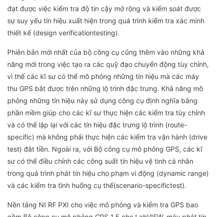
đạt được việc kiểm tra độ tin cậy mở rộng và kiểm soát được
sự suy yếu tín hiệu xuất hiện trong quá trình kiểm tra xác minh
thiết kế (design verificationtesting).
Phiên bản mới nhất của bộ công cụ cũng thêm vào những khả
năng mới trong việc tạo ra các quỹ đạo chuyển động tùy chỉnh,
vì thế các kĩ sư có thể mô phỏng những tín hiệu mà các máy
thu GPS bắt được trên những lộ trình đặc trưng. Khả năng mô
phỏng những tín hiệu này sử dụng công cụ định nghĩa bằng
phần mềm giúp cho các kĩ sư thực hiện các kiểm tra tùy chỉnh
và có thể lặp lại với các tín hiệu đặc trưng lộ trình (route-
specific) mà không phải thực hiện các kiểm tra vận hành (drive
test) đắt tiền. Ngoài ra, với Bộ công cụ mô phỏng GPS, các kĩ
sư có thể điều chỉnh các công suất tín hiệu vệ tinh cá nhân
trong quá trình phát tín hiệu cho phạm vi động (dynamic range)
và các kiểm tra tình huống cụ thể(scenario-specifictest).
Nền tảng NI RF PXI cho việc mô phỏng và kiểm tra GPS bao
gồm Bộ công cụ mô phỏng GPS 1.5 cho LabVIEW, máy phát tín