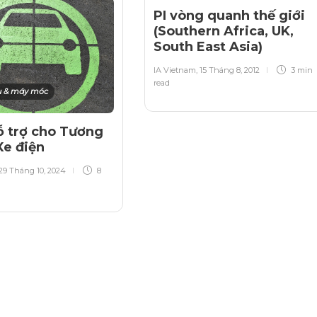
PI vòng quanh thế giới
(Southern Africa, UK,
South East Asia)
IA Vietnam
,
15 Tháng 8, 2012
3 min
read
ụ & máy móc
ỗ trợ cho Tương
 Xe điện
29 Tháng 10, 2024
8