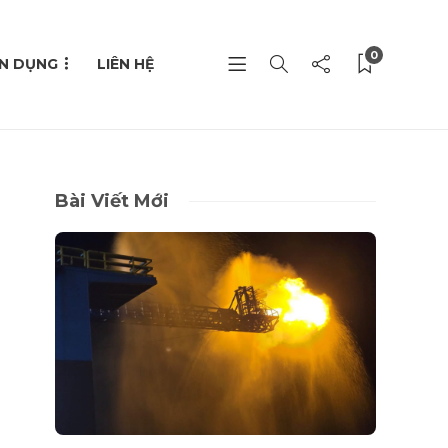
0
N DỤNG
LIÊN HỆ
Bài Viết Mới