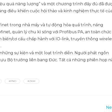
hiệu quả năng lượng” và một chương trình đầy đủ đã đư
ng điều khiển cuộc hội thảo và kinh nghiệm thực tế củ
inet trong nhà máy và tự động hóa quá trình, năng
rofinet, quản lý chu kì sống với Profibus PA, an toàn chức
 biến/cơ cấu chấp hành với IO-link, truyền thông wireles
.
những sự kiện và một loạt trình diễn. Người phát ngôn
r, cựu Bộ trưởng liên bang Đức. Tất cả những phiên họp n
#PNO
#ZKM
Ne