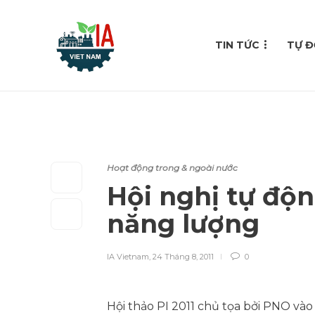
TIN TỨC
TỰ Đ
Hoạt động trong & ngoài nước
Hội nghị tự độn
năng lượng
IA Vietnam
,
24 Tháng 8, 2011
0
Hội thảo PI 2011 chủ tọa bởi PNO vào