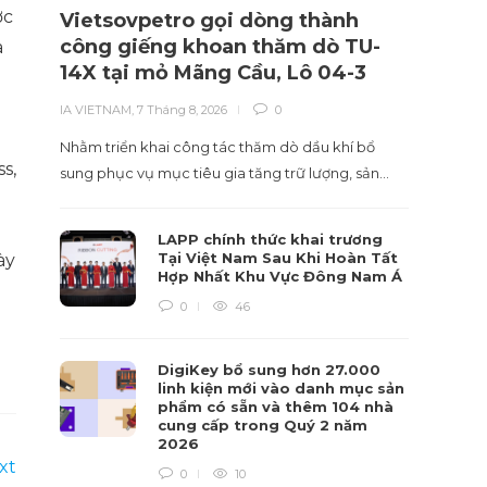
ợc
Vietsovpetro gọi dòng thành
Phân
công giếng khoan thăm dò TU-
có s
a
14X tại mỏ Mãng Cầu, Lô 04-3
giám
IA VIETNAM
,
7 Tháng 8, 2026
0
IA VIET
Nhằm triển khai công tác thăm dò dầu khí bổ
Xu hướ
s,
sung phục vụ mục tiêu gia tăng trữ lượng, sản…
nghiệp,
LAPP chính thức khai trương
Tại Việt Nam Sau Khi Hoàn Tất
ày
Hợp Nhất Khu Vực Đông Nam Á
0
46
DigiKey bổ sung hơn 27.000
linh kiện mới vào danh mục sản
phẩm có sẵn và thêm 104 nhà
cung cấp trong Quý 2 năm
2026
xt
0
10