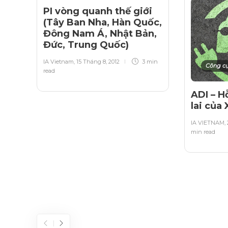
PI vòng quanh thế giới
(Tây Ban Nha, Hàn Quốc,
Đông Nam Á, Nhật Bản,
Đức, Trung Quốc)
IA Vietnam
,
15 Tháng 8, 2012
3 min
Công c
read
ADI – H
lai của
IA VIETNAM
,
min
read