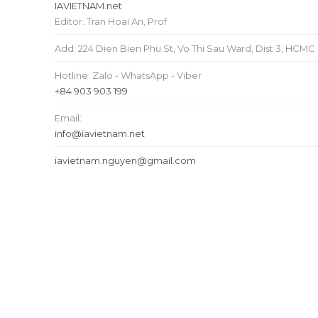
IAVIETNAM.net
Editor: Tran Hoai An, Prof
Add: 224 Dien Bien Phu St, Vo Thi Sau Ward, Dist 3, HCMC
Hotline: Zalo - WhatsApp - Viber
+84 903 903 199
Email:
info@iavietnam.net
iavietnam.nguyen@gmail.com