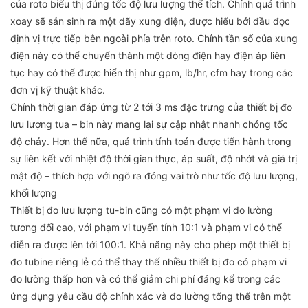
của roto biểu thị đúng tốc độ lưu lượng thể tích. Chính quá trình
xoay sẽ sản sinh ra một dãy xung điện, được hiểu bởi đầu đọc
định vị trực tiếp bên ngoài phía trên roto. Chính tần số của xung
điện này có thể chuyển thành một dòng điện hay điện áp liên
tục hay có thể được hiển thị như gpm, lb/hr, cfm hay trong các
đơn vị kỹ thuật khác.
Chính thời gian đáp ứng từ 2 tới 3 ms đặc trưng của thiết bị đo
lưu lượng tua – bin này mang lại sự cập nhật nhanh chóng tốc
độ chảy. Hơn thế nữa, quá trình tính toán được tiến hành trong
sự liên kết với nhiệt độ thời gian thực, áp suất, độ nhớt và giá trị
mật độ – thích hợp với ngõ ra đóng vai trò như tốc độ lưu lượng,
khối lượng
Thiết bị đo lưu lượng tu-bin cũng có một phạm vi đo lường
tương đối cao, với phạm vi tuyến tính 10:1 và phạm vi có thể
diễn ra được lên tới 100:1. Khả năng này cho phép một thiết bị
đo tubine riêng lẻ có thể thay thế nhiều thiết bị đo có phạm vi
đo lường thấp hơn và có thể giảm chi phí đáng kể trong các
ứng dụng yêu cầu độ chính xác và đo lường tổng thể trên một