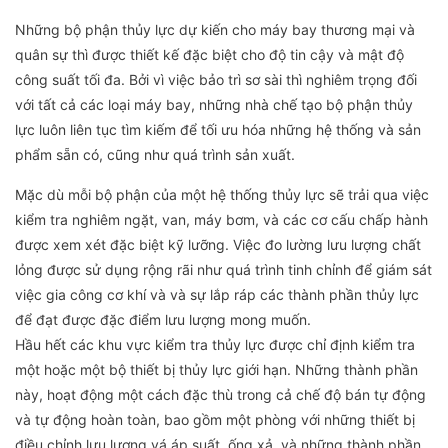
Những bộ phận thủy lực dự kiến cho máy bay thương mại và
quân sự thì được thiết kế đặc biệt cho độ tin cậy và mật độ
công suất tối đa. Bởi vì việc bảo trì sơ sài thì nghiêm trọng đối
với tất cả các loại máy bay, những nhà chế tạo bộ phận thủy
lực luôn liên tục tìm kiếm để tối ưu hóa những hệ thống và sản
phẩm sẵn có, cũng như quá trình sản xuất.
Mặc dù mỗi bộ phận của một hệ thống thủy lực sẽ trải qua việc
kiểm tra nghiêm ngặt, van, máy bơm, và các cơ cấu chấp hành
được xem xét đặc biệt kỹ lưỡng. Việc đo lường lưu lượng chất
lỏng được sử dụng rộng rãi như quá trình tinh chỉnh để giám sát
việc gia công cơ khí và và sự lắp ráp các thành phần thủy lực
để đạt được đặc điểm lưu lượng mong muốn.
Hầu hết các khu vực kiểm tra thủy lực được chỉ định kiểm tra
một hoặc một bộ thiết bị thủy lực giới hạn. Những thành phần
này, hoạt động một cách đặc thù trong cả chế độ bán tự động
và tự động hoàn toàn, bao gồm một phòng với những thiết bị
điều chỉnh lưu lượng vá áp suất, ống xả, và những thành phần