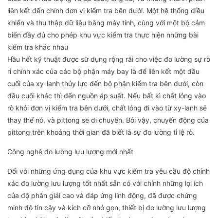
liên kết đến chính đơn vị kiểm tra bên dưới. Một hệ thống điều
khiển và thu thập dữ liệu bằng máy tính, cùng với một bộ cảm
biến đầy đủ cho phép khu vực kiểm tra thực hiện những bài
kiểm tra khác nhau
Hầu hết kỹ thuật được sữ dụng rộng rãi cho việc đo lường sự rò
rỉ chính xác của các bộ phận máy bay là để liên kết một đầu
cuối của xy-lanh thủy lực đến bộ phận kiểm tra bên dưới, còn
đầu cuối khác thì đến nguồn áp suất. Nếu bất kì chất lỏng vào
rò khỏi đơn vị kiểm tra bên dưới, chất lỏng đi vào từ xy-lanh sẽ
thay thế nó, và pittong sẽ di chuyển. Bởi vậy, chuyển động của
pittong trên khoảng thời gian đã biết là sự đo lường tỉ lệ rò.
Công nghệ đo lường lưu lượng mới nhất
Đối với những ứng dụng của khu vực kiểm tra yêu cầu độ chính
xác đo lường lưu lượng tốt nhất sẵn có với chính những lợi ích
của độ phân giải cao và đáp ứng linh động, đã được chứng
minh độ tin cậy và kích cỡ nhỏ gọn, thiết bị đo lường lưu lượng