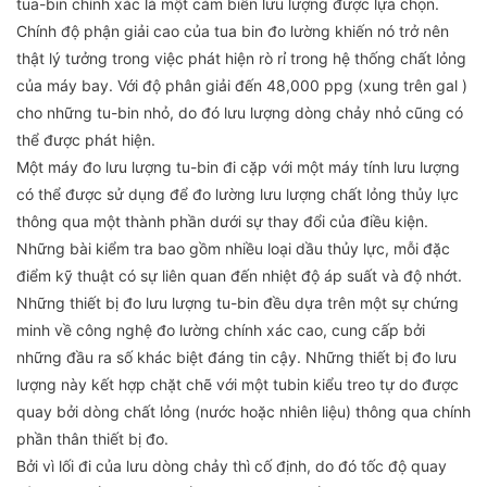
tua-bin chính xác là một cảm biến lưu lượng được lựa chọn.
Chính độ phận giải cao của tua bin đo lường khiến nó trở nên
thật lý tưởng trong việc phát hiện rò rỉ trong hệ thống chất lỏng
của máy bay. Với độ phân giải đến 48,000 ppg (xung trên gal )
cho những tu-bin nhỏ, do đó lưu lượng dòng chảy nhỏ cũng có
thể được phát hiện.
Một máy đo lưu lượng tu-bin đi cặp với một máy tính lưu lượng
có thể được sử dụng để đo lường lưu lượng chất lỏng thủy lực
thông qua một thành phần dưới sự thay đổi của điều kiện.
Những bài kiểm tra bao gồm nhiều loại dầu thủy lực, mỗi đặc
điểm kỹ thuật có sự liên quan đến nhiệt độ áp suất và độ nhớt.
Những thiết bị đo lưu lượng tu-bin đều dựa trên một sự chứng
minh về công nghệ đo lường chính xác cao, cung cấp bởi
những đầu ra số khác biệt đáng tin cậy. Những thiết bị đo lưu
lượng này kết hợp chặt chẽ với một tubin kiểu treo tự do được
quay bởi dòng chất lỏng (nước hoặc nhiên liệu) thông qua chính
phần thân thiết bị đo.
Bởi vì lối đi của lưu dòng chảy thì cố định, do đó tốc độ quay