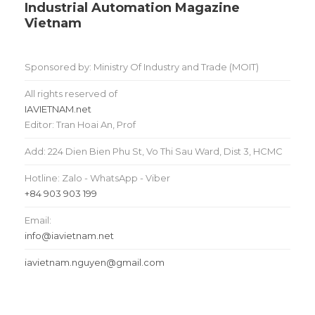
Industrial Automation Magazine
Vietnam
Sponsored by: Ministry Of Industry and Trade (MOIT)
All rights reserved of
IAVIETNAM.net
Editor: Tran Hoai An, Prof
Add: 224 Dien Bien Phu St, Vo Thi Sau Ward, Dist 3, HCMC
Hotline: Zalo - WhatsApp - Viber
+84 903 903 199
Email:
info@iavietnam.net
iavietnam.nguyen@gmail.com