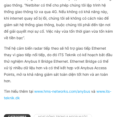
giao thông. “Netbiter có thể cho phép chúng tôi lập trình hệ
thống giao thông từ xa qua 4G. Nếu không có khả năng này,
khi internet quay số bị lỗi, chúng tôi sẽ không có cách nào để
giám sát hệ thống giao thông, buộc chúng tôi phải đến tận nơi
để giải quyết mọi sự cố. Việc này vừa tốn thời gian vừa tốn kém
về tiền bạc”.
Thế hệ cảm biến radar tiếp theo sẽ hỗ trợ giao tiếp Ethernet
thay vì giao tiếp nối tiếp, do đó ITS Teknik có kế hoạch bắt đầu
thử nghiệm Anybus II Bridge Ethernet. Ethernet Bridge có thể
xử lý nhiều dữ liệu hơn và có thể kết hợp với Anybus Access
Points, mở ra khả năng giám sát toàn diện tốt hơn và an toàn
hơn.
Tìm hiểu thêm tại
www.hms-networks.com/anybus
và
www.its-
teknik.dk
CATEGORIES
HOẠT ĐỘNG TRONG & NGOÀI NƯỚC