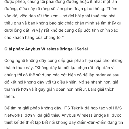
được phép, chúng tôi phải đóng đường hoặc ít nhất một làn
đường, điều này rõ ràng sẽ làm gián đoạn giao thông. Thêm
vào đó, việc đào rất tốn kém—nó đòi hỏi phải thuê các nhà
thầu phụ và bạn không bao giờ chắc chắn mình sẽ tìm thấy gì
dưới lòng đất, vì vậy rất khó để cung cấp ước tính chính xác
cho khách hàng của chúng tôi.”
Giải pháp: Anybus Wireless Bridge II Serial
Công nghệ không dây cung cấp giải pháp hiệu quả cho những
thách thức này. “Không dây là một lựa chọn rất hấp dẫn vì
chúng tôi có thể sử dụng các cột hiện có để lắp radar và sau
đó kết nối không dây với tủ điều khiển. Nó sẽ nhanh hơn, giá
thành rẻ hơn và ít gây gián đoạn hơn nhiều”, Lars giải thích
thêm.
Để tìm ra giải pháp không dây, ITS Teknik đã hợp tác với HMS
Networks, đơn vị đã giới thiệu Anybus Wireless Bridge II, được
thiết kế để thiết lập kết nối không dây điểm-đến-điểm đáng tin