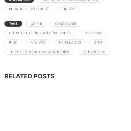
KHOA HỌC & CÔNG NGHỆ
TIN TỨC
TAGS
CƠ KHÍ
CÔNG NGHIỆP
GIẢI PHÁP TỰ ĐỘNG HOÁ CÔNG NGHIỆP
IA VIETNAM
IN 3D
MÁY MÓC
NĂNG LƯỢNG
Ô TÔ
THIẾT BỊ TỰ ĐỘNG HOÁ CÔNG NGHIỆP
TỰ ĐỘNG HÓA
RELATED POSTS