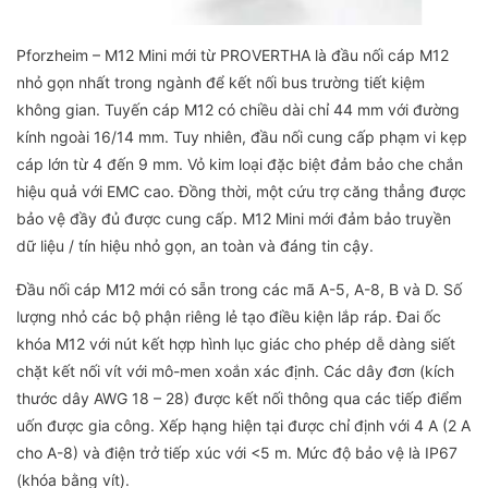
Pforzheim – M12 Mini mới từ PROVERTHA là đầu nối cáp M12
nhỏ gọn nhất trong ngành để kết nối bus trường tiết kiệm
không gian. Tuyến cáp M12 có chiều dài chỉ 44 mm với đường
kính ngoài 16/14 mm. Tuy nhiên, đầu nối cung cấp phạm vi kẹp
cáp lớn từ 4 đến 9 mm. Vỏ kim loại đặc biệt đảm bảo che chắn
hiệu quả với EMC cao. Đồng thời, một cứu trợ căng thẳng được
bảo vệ đầy đủ được cung cấp. M12 Mini mới đảm bảo truyền
dữ liệu / tín hiệu nhỏ gọn, an toàn và đáng tin cậy.
Đầu nối cáp M12 mới có sẵn trong các mã A-5, A-8, B và D. Số
lượng nhỏ các bộ phận riêng lẻ tạo điều kiện lắp ráp. Đai ốc
khóa M12 với nút kết hợp hình lục giác cho phép dễ dàng siết
chặt kết nối vít với mô-men xoắn xác định. Các dây đơn (kích
thước dây AWG 18 – 28) được kết nối thông qua các tiếp điểm
uốn được gia công. Xếp hạng hiện tại được chỉ định với 4 A (2 A
cho A-8) và điện trở tiếp xúc với <5 m. Mức độ bảo vệ là IP67
(khóa bằng vít).