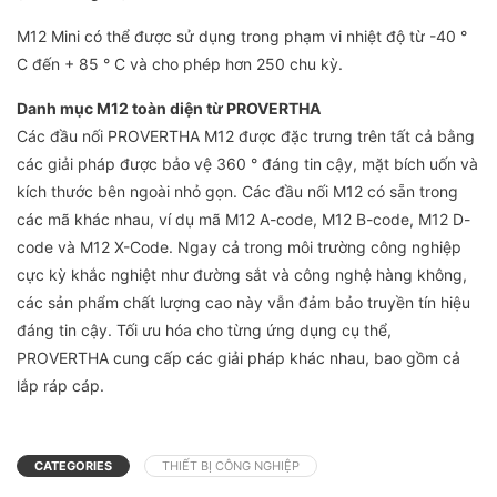
M12 Mini có thể được sử dụng trong phạm vi nhiệt độ từ -40 °
C đến + 85 ° C và cho phép hơn 250 chu kỳ.
Danh mục M12 toàn diện từ PROVERTHA
Các đầu nối PROVERTHA M12 được đặc trưng trên tất cả bằng
các giải pháp được bảo vệ 360 ° đáng tin cậy, mặt bích uốn và
kích thước bên ngoài nhỏ gọn. Các đầu nối M12 có sẵn trong
các mã khác nhau, ví dụ mã M12 A-code, M12 B-code, M12 D-
code và M12 X-Code. Ngay cả trong môi trường công nghiệp
cực kỳ khắc nghiệt như đường sắt và công nghệ hàng không,
các sản phẩm chất lượng cao này vẫn đảm bảo truyền tín hiệu
đáng tin cậy. Tối ưu hóa cho từng ứng dụng cụ thể,
PROVERTHA cung cấp các giải pháp khác nhau, bao gồm cả
lắp ráp cáp.
CATEGORIES
THIẾT BỊ CÔNG NGHIỆP